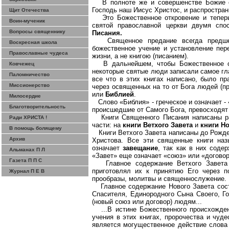
В полноте же и совершенстве
Божие
о
Господь наш Иисус Христос, и распростран
Щит Отечества
Это Божественное откровение и тепер
Воин-мученик
святой православной церкви двумя спо
Вопросы священнику
Писания.
Священное предание всегда предш
Воскресная школа
божественное учение и установление пе
Православные чудеса
жизни, а не книгою (писанием).
В дальнейшем, чтобы Божественное о
Ковчежец
некоторые святые люди записали самое гл
Паломничество
все
что в этих книгах написано, было пр
Миссионерство
через освященных на то от Бога людей (пр
или
Библией
.
Милосердие
Слово «Библия» - греческое и означает -
Благотворительность
происшедшие от
С
амого Бога, превосходят 
Книги Священного Писания написаны р
Ради ХРИСТА !
части: на
книги Ветхого Завета
и
книги Но
В помощь болящему
Книги Ветхого Завета написаны до Рожд
Архив
Христова. Все эти священные книги наз
означает
завещание
, так как в них сод
Альманах П Л
«Завет» еще означает «союз» или «договор
Газета П П С
Главное содержание Ветхого Завет
приготовлял их к принятию Его через по
Журнал П Е В
прообразы, молитвы и
священнослужение
.
Главное содержание Нового Завета сос
Спасителя, Единородного Сына
С
воего, Г
(новый союз или договор) людям...
...В истине Божественного происхожде
учения в этих книгах, пророчества и чу
является могущественное действие слова 