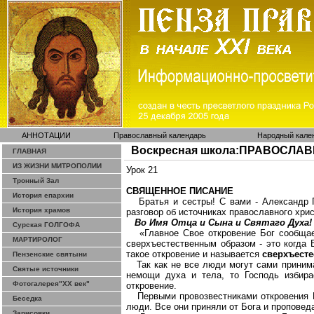
АННОТАЦИИ
Православный календарь
Народный кале
Воскресная школа:ПРАВОСЛА
ГЛАВНАЯ
ИЗ ЖИЗНИ МИТРОПОЛИИ
Урок 21
Тронный Зал
СВЯЩЕННОЕ ПИСАНИЕ
История епархии
Братья и сестры! С вами - Александр
История храмов
разговор об источниках православного хрис
Во Имя Отца и Сына и Святаго Духа! 
Сурская ГОЛГОФА
«Главное Свое откровение Бог сообща
МАРТИРОЛОГ
сверхъестественным образом - это когда 
т
акое откровение и называется
сверхъест
Пензенские святыни
Так как не все люди могут сами приним
Святые источники
немощи духа и тела, то Господь избира
Фотогалерея"ХХ век"
откровение.
Первыми провозвестниками откровения 
Беседка
люди. Все они приняли от Бога и проповед
Зарисовки