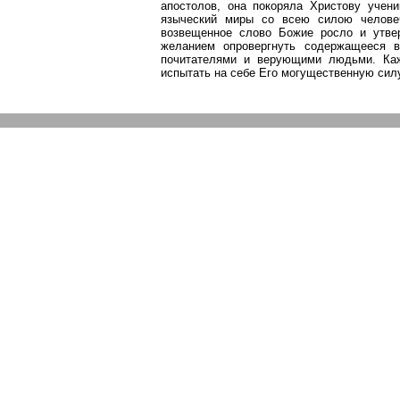
апостолов, она покоряла Христову учен
языческий миры
со
всею силою человеч
возвещенное слово
Божие
росло и утве
желанием опровергнуть содержащееся в
почитателями и верующими людьми. Каж
испытать на себе Его могущественную силу,