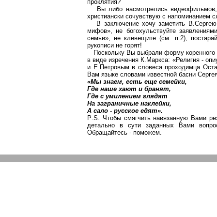
проклятия?
Вы либо насмотрелись видеофильмов,
христиански сочувствую с напоминанием с
В заключение хочу заметить В.Сергею
мифов», не богохульствуйте заявлениям
семьи», не клевещите (см. п.2), постара
рукописи не горят!
Поскольку Вы выбрали форму коренного 
в виде изречения К.Маркса:
«Религия - опи
и Е.Петровым в словеса проходимца Ост
Вам языке словами известной басни
Серге
«Мы знаем, есть еще семейки,
Где наше
хают
и бранят,
Где с умилением глядят
На заграничные наклейки,
А сало - русское едят».
P
.
S
. Чтобы смягчить навязанную Вами ре
детально в сути заданных Вами вопро
Обращайтесь - поможем.