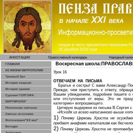
АННОТАЦИИ
Православный календарь
Народный кале
Воскресная школа:ПРАВОСЛА
ГЛАВНАЯ
ИЗ ЖИЗНИ МИТРОПОЛИИ
Урок 16
Тронный Зал
ОТВЕЧАЕМ
НА
ПИСЬМА
История епархии
Братья и сестры! С вами Александр По
История храмов
Прежде, чем приступить к ответу, обраща
Вашим убеждениям, подробнее пишите о с
Сурская ГОЛГОФА
или отступления от веры. Это не празд
МАРТИРОЛОГ
категорию»
вопрошающего
.
Цитирую выдержки из письма В.Сергея с
Пензенские святыни
«
Исходя из всего написанного выше хот
Святые источники
1)
Почему Церковь Христа не осужда
Фотогалерея"ХХ век"
предает анафеме капитализм как бесчело
Беседка
2)
Почему Церковь Христа не проповеду
Зарисовки