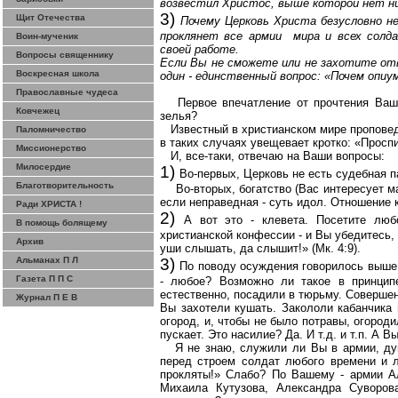
возвестил Христос, выше которой нет н
3)
Щит Отечества
Почему Церковь
Христа
безусловно н
проклянет все армии
мира и всех солд
Воин-мученик
своей работе.
Вопросы священнику
Если Вы не сможете или не захотите отв
Воскресная школа
один - единственный вопрос: «Почем опиум
Православные чудеса
Первое впечатление от прочтения Ва
Ковчежец
зелья?
Известный в христианском мире проповед
Паломничество
в таких случаях увещевает кротко: «Просп
Миссионерство
И, все-таки, отвечаю на Ваши вопросы:
Милосердие
1)
Во-первых, Церковь не есть судебная па
Благотворительность
Во-вторых, богатство (Вас интересует м
если неправедная - суть идол.
Отношение к 
Ради ХРИСТА !
2)
А вот это - клевета. Посетите люб
В помощь болящему
христианской
конфессии
- и Вы убедитесь,
Архив
уши слышать, да слышит!» (
Мк
. 4:9).
Альманах П Л
3)
По поводу осуждения говорилось выше. 
Газета П П С
- любое? Возможно ли такое в принципе
естественно, посадили в тюрьму. Совершен
Журнал П Е В
Вы захотели кушать. Закололи кабанчика
огород, и, чтобы не было потравы, огород
пускает. Это насилие? Да. И т.д. и т.п. А 
Я не знаю, служили ли Вы в армии, д
перед строем солдат любого времени и л
прокляты!» Слабо? По Вашему - армии Ал
Михаила Кутузова, Александра Суворов