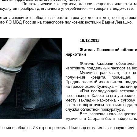
— По заключению экспертизы, данное вещество является ма
хуану он приобрел для личного употребления, — говорят в ведомстве.
тся лишением свободы на срок от трех до десяти лет, со штрафом 
ого ЛО МВД России на транспорте полковник юстиции Вадим
Левашко
.
18.12.2013
Житель Пензенской област
наркотики
Житель Сызрани обратился
изготовить поддельный паспорт за во
Мужчина рассказал, что с
получения кредита, пообещал, 
Предполагаемый изготовитель поддел
на трассе около Кузнецка – там они д
«При последующей встрече 
него паспорт. Качество его устроило.
месту закладки наркотика - сугробу
пакета с наркотиком заказчик поддел
служба областной прокуратуры.
Вес запрещенного вещества
мужчины в Сызрани были найдены па
шения свободы в ИК строго режима. Приговор вступил в законную силу.