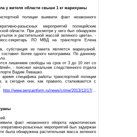
ла у жителя области свыше
1 кг
марихуаны
анспортной полиции выявили факт незаконного
еративно-разыскных
мероприятий полицейские
ской области. При досмотре у него был обнаружен
утылок и растительной массой зеленого цвета», -
ресс-секретарь ЛО МВД на транспорте Елена
в, субстанция из пакета является марихуаной.
 составил более одного килограмма. По данному
ло.
тся лишением свободы на срок от 3 до 10 лет со
блей», - пояснил начальник следственного отдела
спорте Вадим
Левашко
.
е время специфика работы транспортной полиции
, а сегодня они, как правило, сталкиваются с
.
http://www.penzainform.ru/news/crime/2013/12/17/
...
хуаны
лей.
вили факт незаконного оборота наркотических
я оперативно-розыскных мероприятий был задержан
ете была обнаружена растительная масса зеленого