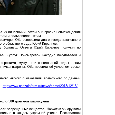
ал их виновными, потом они просили снисхождения
твам и пользовалась этим.
размере. Оба совершили два эпизода незаконного
кого областного суда Юрий Кирьянов.
к у больных. Ответы Юрий Кирьянов получил по
ебе. Супруг Пономаревой находил покупателей и
го режима, мужу - три с половиной года колонии
отничьи патроны. Оба просили об условном сроке,
амого мягкого о наказания, возможного по данным
http://www.penzainform.ru/news/crime/2013/12/18/
...
около
500 граммов
марихуаны
ъяли запрещенные вещества. Наркотик обнаружили
квально в каждом укромной уголке. Поставлялся