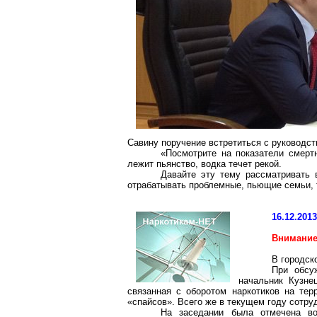
Савину поручение встретиться с руководс
«Посмотрите на показатели смерт
лежит пьянство, водка течет рекой.
Давайте эту тему рассматривать 
отрабатывать проблемные, пьющие семьи, т
16.12.201
Внимание
В городск
При обсу
начальник Кузне
связанная с оборотом наркотиков на тер
«
спайсов
». Всего же в текущем году сотру
На заседании была отмечена во