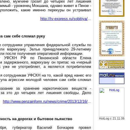
влено, мужчине грозит до четырех лет лишения
ваемый - уроженец
Мокшана
, однако живет в Пензе -
положить, какие именно перекуры он устраивал
http://tv-express.ru/sobitiya/
...
на
сам себе сломал руку
е сотрудники управления федеральной службы по
ли марихуану. Зелье принадлежало 29-летнему
ли после получения оперативной информации.
ерт УФСКН РФ по Пензенской области Елена
м задержанного, марихуану он припас на «черный
к уже не употребляет, а является потребителем
 сотрудникам УФСКН на то, какой вред нанес его
ступа агрессии молодой человек сам себе сломал
казание за хранение наркотических веществ -
 за это до четырех лет лишения свободы. Дело
http://www.penzainform.ru/news/crime/2013/12/16/
...
тность на дорогах и бытовое пьянство
HotLog с 21.11.06
бря, губернатор Василий Бочкарев провел