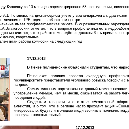
у Кузнецку за 10 месяцев зарегистрировано 53 преступления, связанны
А.В.Потапова, на диспансерном учёте у врача-нарколога с диагнозом «
с лечения в ЦРБ, один – в областном центре.
начение имеет профилактическая работа. В образовательных учрежден
С.А.Златогорский
отметил, что в вопросе профилактики есть недоработ
ндрович считает, что к работе с молодёжью должны быть привлечены 
х домов, квартальные.
влен план работы комиссии на следующий год.
17.12.2013
В Пензе полицейские объяснили студентам, что нарк
Пензенская полиция провела очередную профилакт
госуниверситете представители уголовного розыска говорили с м
на дно».
Самым сильным наркотиком на данный момент назвали
употребление меньше, чем за месяц, сказывается на работе лег
поведения людей.
Студентам говорили и о статье «Незаконный оборот
амнистия, и о том, что в регионе часто проходит акция «Сооб
интересовало, будут ли молодые люди звонить в полицию, когд
прозвучал положительный.
17.12.2013