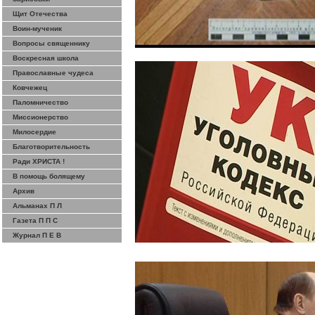
Щит Отечества
Воин-мученик
Вопросы священнику
Воскресная школа
Православные чудеса
Ковчежец
Паломничество
Миссионерство
Милосердие
Благотворительность
Ради ХРИСТА !
В помощь болящему
Архив
Альманах П Л
Газета П П С
Журнал П Е В