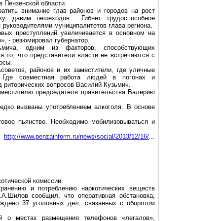
 Пензенской области.
атить внимание глав районов и городов на рост
ку
, давим пешеходов... Гибнет трудоспособное
с руководителями муниципалитетов глава региона.
овых преступлений увеличивается в основном на
», - резюмировал губернатор.
мича, одним из факторов, способствующих
я то, что представители власти не встречаются с
осы.
советов, районов и их заместители, где уличные
? Где совместная работа людей в погонах и
д риторических вопросов Василий Кузьмич.
заместителю председателя правительства Валерию
редко вызваны употреблением алкоголя. В основе
ытовое пьянство. Необходимо
мобилизовываться
и
http://www.penzainform.ru/news/social/2013/12/16/
...
котической
комиссии.
ранению и потреблению наркотических веществ
А.Шилов сообщил, что оперативная обстановка,
уждено 37 уголовных дел, связанных с оборотом
ий о местах размещения телефонов «
легалов
»,