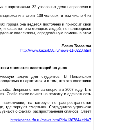
х с наркотиками. 32 уголовных дела направлено в
наркомания» стоят 108 человек, в том числе 4 из
иях города она ведётся постоянно и
приносит свои
ки, и касаются они молодых людей, не являющихся
трудовые коллективы, определённую помощь в этом
Елена Телегина
http://www.kuzrab58.ru/news-11-3223.html
отики являются «лестницей на дно»
ическую акцию для студентов. В Пензенском
олодежью о наркотиках и о том, что это «лестница
спайс
. Впервые о нем заговорили в 2007 году. Его
ких.
Спайс
также влияет на психику и адекватность
 наркотиков», на которую не распространяется
щи, где торгуют смертью». Сотрудников угрозыска
а узнают о фактах распространения
спайсов
. Ответ
http://penza.rfn.ru/rnews.html?id=136784&cid=7