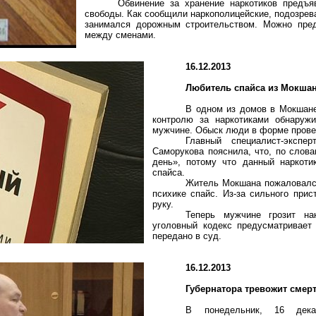
Обвинение за хранение наркотиков предъя
свободы. Как сообщили
наркополицейские
, подозре
занимался дорожным строительством. Можно пред
между сменами.
16.12.2013
Любитель
спайса
из
Мокша
В одном из домов в Мокшан
контролю за наркотиками
обнаружи
мужчине. Обыск люди в форме прове
Главный специалист-эксп
Саморукова
пояснила, что, по слова
день», потому что данный наркоти
спайса
.
Житель
Мокшана
пожаловался
психике
спайс
. Из-за сильного при
руку.
Теперь мужчине грозит на
уголовный кодекс предусматривает
передано в суд.
16.12.2013
Губернатора тревожит смер
В понедельник, 16 дека