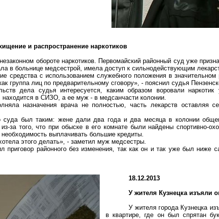
 хищение и распространение наркотиков
незаконном обороте наркотиков. Первомайский районный суд уже призн
тала в больнице медсестрой, имела доступ к сильнодействующим лекарс
ие средства с использованием служебного положения в значительном 
как группа лиц по предварительному сговору», - пояснил судья Пензенс
льств дела судья интересуется, каким образом воровали наркоти
 находится в СИЗО, а ее муж - в медсанчасти колонии.
олняла назначения врача не полностью, часть лекарств оставляя с
о суда был таким: жене дали два года и два месяца в колонии обще
из-за того, что при обыске в его комнате были найдены спортивно-ох
а необходимость выплачивать большие кредиты.
хотела этого делать», - заметил муж медсестры.
л приговор районного без изменения, так как он и так уже был ниже с
18.12.2013
У жителя Кузнецка изъяли 
У жителя города Кузнецка из
в квартире, где он был спрятан бу