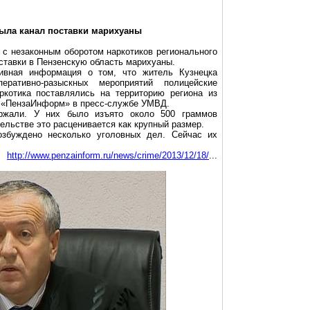
ыла канал поставки марихуаны
 с незаконным оборотом наркотиков регионального
ставки в Пензенскую область марихуаны.
ивная информация о том, что житель Кузнецка
перативно-разыскных
мероприятий полицейские
ркотика поставлялись на территорию региона из
 «
ПензаИнформ
» в пресс-службе УМВД.
ержали. У них было изъято около
500 граммов
ельстве это расценивается как крупный размер.
збуждено несколько уголовных дел. Сейчас их
http://www.penzainform.ru/news/crime/2013/12/18/
...