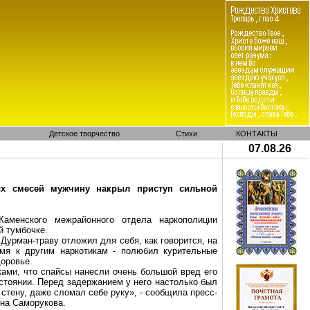
Детское творчество
Стихи
КОНТАКТЫ
07.08.26
ных смесей мужчину накрыл приступ сильной
 Каменского межрайонного отдела
наркополиции
й тумбочке.
. Дурман-траву отложил для себя, как говорится, на
емя к другим наркотикам - полюбил курительные
доровье.
ками, что
спайсы
нанесли очень большой вред его
стоянии. Перед задержанием у него настолько был
 стену, даже сломал себе руку», - сообщила пресс-
ена
Саморукова
.