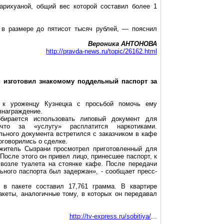
рихуаной, общий вес которой составил более 1
в размере до пятисот тысяч рублей, — пояснил
Вероника АНТОНОВА
http://pravda-news.ru/topic/26162.html
и изготовил знакомому поддельный паспорт за
 к уроженцу Кузнецка с просьбой помочь ему
знаграждение.
обирается использовать липовый документ для
что за «услугу» расплатится наркотиками.
ьного документа встретился с заказчиком в кафе
оговорились о сделке.
житель Сызрани просмотрел приготовленный для
 После этого он привел лицо, принесшее паспорт, к
 возле туалета на стоянке кафе. После передачи
ьного паспорта был задержан», - сообщает пресс-
 в пакете составил 17,761 грамма. В квартире
кеты, аналогичные тому, в которых он передавал
http://tv-express.ru/sobitiya/
...