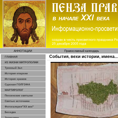
АННОТАЦИИ
Православный календарь
События, вехи истории, имена...
ГЛАВНАЯ
ИЗ ЖИЗНИ МИТРОПОЛИИ
Тронный Зал
История епархии
История храмов
Сурская ГОЛГОФА
МАРТИРОЛОГ
Пензенские святыни
Святые источники
Фотогалерея"ХХ век"
Беседка
Зарисовки