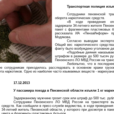
Транспортная полиция изъя
Сотрудники пензенской тр
оборота наркотических средств.
«В ходе проведения
оп
задержали 34-летнего жителя Пензен
пакет с фрагментами пластиковых б
рассказала ИА «
ПензаИнформ
» п
Модякова
.
Согласно выводам эксперто
Общий вес наркотического средства
факту было возбуждено уголовное де
«Подобные деяния наказываю
штрафом в размере до 500 тысяч ру
Пензенского ЛО МВД России на тран
Любопытно, что в последне
ее сотрудникам приходилось расследовать в основном кражи грузов
та наркотиков. Одно из наиболее часто изымаемых веществ - марихуана
17.12.2013
У пассажира поезда в Пензенской области изъяли
1 кг
мари
Задержанному мужчине грозит срок или штраф до 500 тыс. руб
Сотрудники Пензенского ЛО МВД России на транспорте выя
средств. Как сообщили в пресс-службе ведомства, в ходе проведени
34-летний житель Пензенской области, у которого при досмотре в пак
цвета и фрагменты пластиковых бутылок.