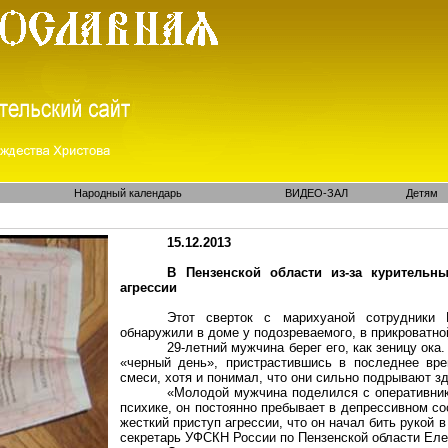
Народный календарь
ВИДЕО-ЗАЛ
Детям
15.12.2013
В Пензенской области из-за куритель
агрессии
Этот сверток с марихуаной сотрудники
обнаружили в доме
у
подозреваемого, в прикроватно
29-летний мужчина берег его, как зеницу ока
«черный день», пристрастившись в последнее вр
смеси, хотя и понимал, что они сильно подрывают з
«Молодой мужчина поделился с оперативни
психике, он постоянно пребывает в депрессивном со
жесткий приступ агрессии, что он начал бить рукой в
секретарь УФСКН России по Пензенской области Ел