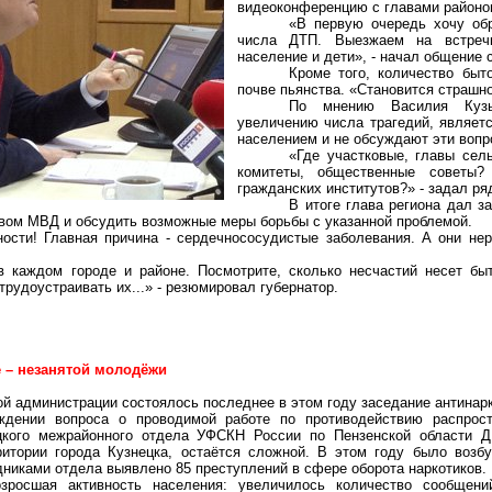
видеоконференцию с главами районов
«В первую очередь хочу обр
числа ДТП. Выезжаем на
встреч
население и дети», - начал общение 
Кроме того, количество быт
почве пьянства. «Становится страшно
По мнению Василия Кузь
увеличению числа трагедий, являетс
населением и не обсуждают эти вопр
«Где участковые, главы сель
комитеты, общественные советы
гражданских институтов?» - задал ря
В итоге глава региона дал 
твом МВД и обсудить возможные меры борьбы с указанной проблемой.
ности! Главная причина - сердечнососудистые заболевания. А они не
в каждом городе и районе. Посмотрите, сколько несчастий несет б
рудоустраивать их...» - резюмировал губернатор.
3
 – незанятой молодёжи
ой администрации состоялось последнее в этом году заседание
антинар
ждении вопроса о проводимой работе по противодействию распрост
цкого межрайонного отдела УФСКН России по Пензенской области Д.
ритории города Кузнецка, остаётся сложной. В этом году было возб
дниками отдела выявлено 85 преступлений в сфере оборота наркотиков.
зросшая активность населения: увеличилось количество сообщен