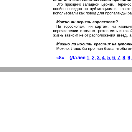
Это праздник западной церкви. Перено
особенно видно по публикациям в
газет
использовали как повод для
пропаганды ра
Можно ли верить гороскопам?
Ни гороскопам, ни картам, ни каким
перечислении тяжелых грехов есть и та
ко
жизнь зависит не от распо
ложения звезд, а
Можно ли носить крестик на цепочк
Можно. Лишь бы прочная была, чтобы е
«8» – (Далее
1
,
2,
3
,
4,
5,
6,
7,
8,
9,