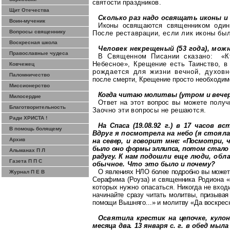
святости праздников.
Щит Отечества
Сколько раз надо освящать иконы и 
Воин-мученик
Иконы освящаются священником один 
Вопросы священнику
После реставрации, если лик иконы бы
Воскресная школа
Человек некрещеный (53 года), мож
Православные чудеса
В Священном Писании сказано:
«К
Небесное», Крещение есть Таинство, 
Ковчежец
рождается для жизни вечной, духов
Паломничество
после смерти, Крещение просто необходимо
Миссионерство
Когда читаю молитвы (утром и вечер
Милосердие
Ответ на этот вопрос вы можете получ
Благотворительность
Заочно эти вопросы не решаются.
Ради ХРИСТА !
На
Спаса
(19.08.92 г.) в 17 часов 
В помощь болящему
Вдруг я посмотрела на
небо (я
стояла
Архив
на север, и говорит мне: «По
смотри, 
было оно формы эллипса,
потом стало 
Альманах П Л
радугу. К нам подо
шли еще люди, обл
Газета П П С
обычное. Что
это было и почему?
О явлениях НЛО более подробно вы может
Журнал П Е В
Серафима (
Роуза
) и священника Родиона 
которых нужно опасать
ся. Никогда не вход
начинайте
сразу читать молитвы, призыва
помощи
Вышняго
...» и молитву «Да воскре
Освятила крестик на цепочке, куло
месяца два. 13 января с. г. в обед мыл