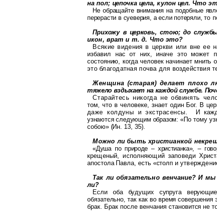
на пол; цепочка цела, кулон цел. Что 
Не обращайте внимания на подобные явл
перерасти в суеверия, а если потеряли,
то п
Прихожу в церковь, стою; до служб
икон, врат и т. д. Что это?
Всякие видения в церкви или
вне
ее
н
избавил нас от них, иначе это может
состоянию, когда человек начинает
мнить о
это благодатная почва
для воздействия т
Женщина (старая) делает плохо л
тяжело вздыхает на каждой службе. Поч
Старайтесь никогда не обвинять че
том, что в человеке, знает один Бог. В ц
даже колдуны и экстрасенсы.
И
каж
узнаются следующим образом:
«По тому уз
собою» (Ин. 13, 35).
Можно ли быть христианкой некре
«Душа по природе – христианка», – гов
крещеный, исполняющий заповеди
Христ
апостола Павла, есть «столп и
утверждение
Так ли обязательно венчание? И мы
ли?
Если оба будущих супруга верующие
обязательно, так как во время совершения 
брак. Брак после венчания стано
вится не 