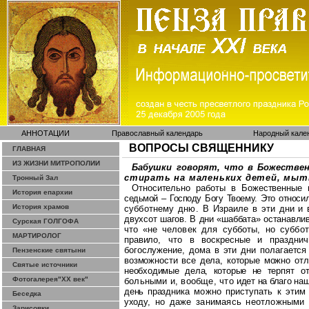
АННОТАЦИИ
Православный календарь
Народный кале
ВОПРОСЫ СВЯЩЕННИКУ
ГЛАВНАЯ
ИЗ ЖИЗНИ МИТРОПОЛИИ
Бабушки говорят, что в Божествен
стирать на маленьких детей, мыт
Тронный Зал
Относительно работы в Божественные 
История епархии
седьмой – Господу Богу
Т
воему. Это отно
си
История храмов
субботнему дню. В Израиле в
эти дни и
двухсот шагов. В дни «
шаббата
» останавли
Сурская ГОЛГОФА
что «не
человек для субботы, но суббо
МАРТИРОЛОГ
пра
вило, что в воскресные и праздни
бо
гослужение, дома в эти дни полагается
Пензенские святыни
возможности все дела, которые можно
от
Святые источники
необходимые дела, которые не
терпят о
Фотогалерея"ХХ век"
больными и, вообще, что
идет на благо
на
день празд
ника можно приступать к этим
Беседка
ухо
ду,
но
даже занимаясь неотложными
Зарисовки