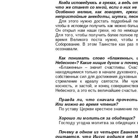
Когда исповедуюсь в грехах, а ведь 
что же станет со мной, если о них не
Особенно мелкие, как говорят, грехи
непристойные анекдоты, шутки, пес
Для этого нужно достать подробный пе
чтобы в исповеди получить как можно боль
Он открыл нам наши грехи, но
по немощи
Для того
,
чтобы полу
чить более полное п
время Великого поста нужно, чтобы
Соборование.
В этом Таинстве как раз 
осознава
ли.
Как понимать слово «блаженны»,
Небесное»? Какие нищие духом и почем
«Блаженны» – значит счастливы. Сча
находящимися только в начале духовного
собственных сил для достиже
ния духовных
стремление к идеа
лу святости. Им чу
косность, и застой, и конец совершенство
Небесного, а это есть величайшее счастье.
Правда ли, что сначала прочест
Или можно во время чтения?
По уставу Церкви крестное знамение по
Хорошо ли молиться за
обидящих
?
Господу угодна молитва за
обидящих
Почему в одном из четырех Еванге
считается, что Иисус родился от 