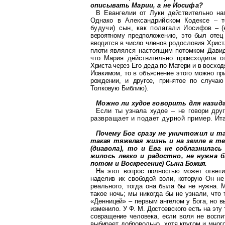
описывать Марии, а не Иосифа?
В Евангелии от Луки действительно на
Однако в Александрийском Кодексе –
т
будучи) сын, как полагали Иоси
фов – (
вероятному предположе
нию, это был отец
вводится в число
членов родословия Христ
плоти
являлся настоящим потомком Давид
что Мария действительно происходила о
Христа через Его деда по Матери и в
восход
Иоакимом
, то в объясне
ние этого можно пр
рождении, и другое, принятое по случаю 
Тол
ковую Библию).
Можно ли
худое
говорить для назид
Если ты узнала
худое
– не говори дру
развращает и подает дурной пример.
Ит
Почему Бог сразу не уничтожил и т
такая тяжелая жизнь и на земле в те
(
диавола
), то и Ева не соблазнилас
жилось легко и радостно, не нужна 
потом и Воскресение) Сына Бо
жия.
На этот вопрос полностью может ответи
наделив их свободой воли, которую Он н
реального, тогда она была бы не
нужна. М
такое ночь; мы никогда бы
не узнали, что 
«Денницей» – пер
вым ангелом у Бога, но 
измени
ло. У Ф. М. Достоевского есть на эту
совращение человека, если воля не воспи
выбирает добровольно, хотя кругом и мног