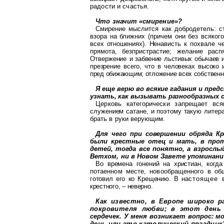
радости и счастья.
Что значит «смирение»?
Смирение мыслится как добродетель: ст
взора на ближних (причем они без
всяког
всех отношениях). Нена
висть к похвале ч
прямота,
безпристрастие
; желание расп
Отвержение
и забвение льстивых обычаев 
презрение всего, что в человеках высоко
пред
обижающим; отложение всех соб
ственн
Я еще верю во всякие гадания и пред
узнать, как вызывать разнообразных 
Церковь категорически запрещает вся
служением сатане, и поэтому такую литер
брать в руки верующим.
Для чего при совершении обряда К
были крестные отец и мать, в пр
детей, тогда все понятно, а взрослы
Ветхом, ни в Новом Завете упомина
ни
Во времена гонений на христиан, когда
потаенном месте, новообращенного в об
готовил его
ко
Крещению. В на
стоящее 
крестного, – неверно.
Как известно, в Европе широко р
покровителя любви; в этот день
сердечек. У меня возникает вопрос: 
день или это католический праздник