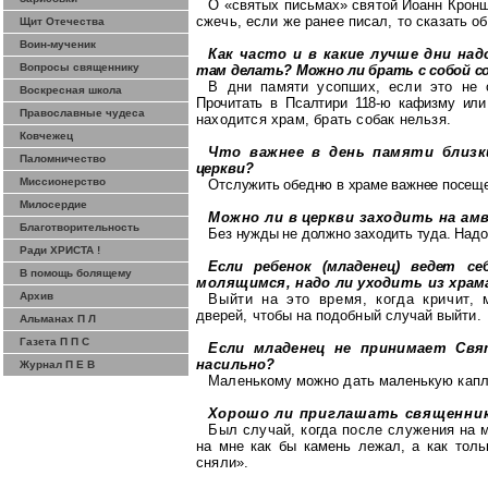
О «святых письмах» святой Иоанн
Крон
сжечь, если же ранее писал, то сказать
об
Щит Отечества
Воин-мученик
Как часто и в какие лучше дни на
Вопросы священнику
там делать? Можно ли брать с собой с
В дни памяти усопших, если это не
Воскресная школа
Прочитать в Псалтири 118-ю кафизму или
Православные чудеса
находится храм, брать собак нельзя.
Ковчежец
Что важнее в день памяти
близк
Паломничество
церкви?
Миссионерство
Отслужить обедню в храме важнее посещ
Милосердие
Можно ли в церкви заходить на амв
Благотворительность
Без нужды не должно заходить туда. Надо
Ради ХРИСТА !
Если ребенок (младенец) ведет се
В помощь болящему
моля
щимся, надо ли уходить из храм
Архив
Выйти на это время, когда кричит,
дверей, чтобы на подобный случай выйти.
Альманах П Л
Газета П П С
Если младенец не принимает Св
наси
льно?
Журнал П Е В
Маленькому можно дать маленькую капл
Хорошо ли приглашать священни
Был случай, когда после служения на 
на мне как бы камень лежал, а как толь
сняли».