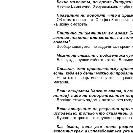
Какие моменты, во время Литурги
Чтение Евангелия,
Херувимская
, «Тебе 
Правильно ли говорят, что
в
храм
Об этом говорит свт. Феофан Затворник,
на икону смотреть.
Прилично ли женщинам во время Б
земные поклоны или стоять на коле
головы?
Вообще советуется не выделяться среди
Можно ли снимать с подсвечника чуж
Без нужды лучше избегать этого. Больш
Слышал, что православному христ
есть, куда его деть: можно ли продат
Если какая вещь используется с грехо
магазин.
Если открыты Царские врата, а с
литии), надо ли поворачиваться ли
Вообще стоять задом к алтарю без ну
Если священник не разрешил прич
исповедью, только что сказанной, з
Лучше потерпеть,
сокрушенно признав
Как быть, если уже после разре
вспомнил грех, а исповедоваться уже