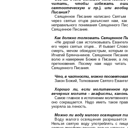
читать, чтобы избежать оши
святооте
ческую и пр.), или вооб
Писания?
Священное Писание написано Святы
через святых отцов разъяснил нам, как
неправильного понимания Священного
Пис
Священное Писание.
Как должно толковать Священное Пи
«Не дерзай сам истолковывать Евангел
его через святых
отцев
... И бывает
Слов
смерть, мечом обоюдоост
рым, которым 
Игнатий
Брянча-
нинов
. Священное Писание
волю
и намерение
Божие
в Писании, а лю
преткновения. Посему нам надо читать
Священного Писания.
Что, в частности, можно посоветова
Закон Божий, Толкование Святого Еванге
Хорошо ли, если молитвенное п
вечер
них молитв –
акафисты, канон
Самое главное в исполнении молитвенног
оно сокращается. Надо иметь та
кое пра
укоряла
за леность.
Можно ли воду малого освящения пи
Воду малого освящения разрешается
Нельзя святую воду употреблять с пищ
святую просфору вкушать только нато
щак, 