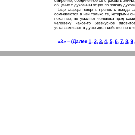
смирение, соеди
ненное со страхом
Божиим
обще
ние с духовным отцом по поводу духов
Еще старцы говорят: прелесть всегда с
сомневаются в ней только те, которы
ми он
покаяние, не умаляет че
ловека пред сами
человеку ка
кое-то безвкусное ядовит
устанавливает
в душе идол собственного «
«3» – (Далее
1,
2,
3
,
4,
5,
6,
7,
8,
9,