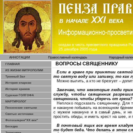
АННОТАЦИИ
Православный календарь
Народный кале
ВОПРОСЫ СВЯЩЕННИКУ
ГЛАВНАЯ
ИЗ ЖИЗНИ МИТРОПОЛИИ
Если в храме при принятии свято
то святую воду или запивку,
то
как л
Тронный Зал
Можно вылить, а кто не брезгует – допит
История епархии
История храмов
Замечаю, что некоторые люди прих
службу, чтобы священник разрешил
Сурская ГОЛГОФА
священника, чтобы уберечь от греха?
МАРТИРОЛОГ
Неплохо подсказать священнику. Для т
и накануне побывать на всенощ
ном бдении
Пензенские святыни
с мужем накануне и
в самый день, и не
Святые источники
простить обиды, и
иметь крест на шее, и
Фотогалерея"ХХ век"
В почтовый ящик все время кладу
Беседка
то будет беда. Что делать в этом сл
Зарисовки