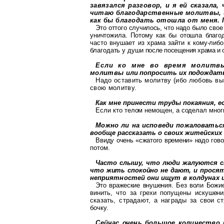
за
вязался разговор, и я ей сказала
чи
таю благодарственные молитвы, и
как бы благодать отошла от меня.
Это оттого случилось, что надо было свое
уничтожила. Потому как бы отошла
благо
часто внушает из храма зай
ти к кому-либ
благодать у души
после посещения храма и 
Если ко мне во время молитв
молитвы
или попросить их подождат
Надо оставить молитву (ибо любовь в
свою молитву.
Как мне принести труды покаяния, е
Если кто телом немощен, а
соделал
мног
Можно ли на исповеди пожаловатьс
вообще рассказать о своих житейских
Ввиду очень «сжатого времени» надо гов
потом.
Часто слышу, что люди жалуются 
что жить спокойно не дают, и прося
неприятностей они ищут в колду
нах 
Это вражеские внушения. Без воли Божие
винить, что за грехи попущены иску
шен
сказать, страдают, а награды
за свои с
бочку.
Сейчас очень большое количество 