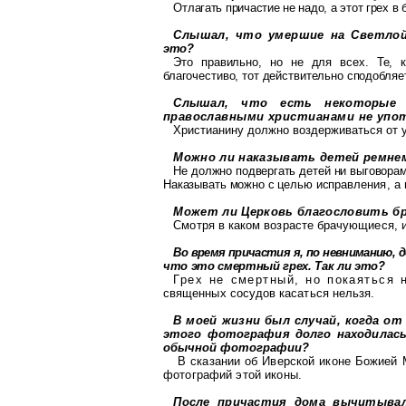
Отлагать причастие не надо, а этот грех в 
Слышал, что умершие на Светло
это?
Это правильно, но не для всех. Те,
благочестиво, тот действительно сподобля
Слышал, что есть некоторые
православ
ными христианами не упо
Христианину должно воздерживаться от 
Можно ли наказывать детей ремнем
Не должно подвергать детей ни выговора
Наказывать можно с целью исправ
ления, а
Может ли Церковь благословить бр
Смотря
в каком возрасте брачующиеся, 
Во время причастия я, по невниманию, 
что это смертный грех. Так ли это?
Грех не смертный, но покаяться 
священных сосудов касаться нельзя.
В
моей жизни был случай, когда о
этого фотография долго находилас
обычной фотографии?
В сказании об
Иверской
иконе Божией 
фотографий этой иконы.
После причастия дома вычитывал