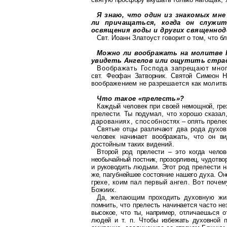
Я знаю, что один из знакомых мне
ли причащаться, когда он служи
освя
щения воды и других священнод
Свт. Иоанн Златоуст говорит о том, что 
Можно ли воображать на молитве Г
увидеть Ангелов или ощутить стра
Воображать Господа запрещают мно
свт. Феофан Затворник. Святой
Симе
он
Но
воображением не разрешается
как молитв
Что такое «прелесть»?
Каждый человек при своей немощной, гре
прелести. Ты подумал, что хорошо
сказал
дарованиях, способно
стях – опять преле
Святые отцы различают два рода духо
человек начинает воображать, что он
в
достойным таких видений.
Второй род прелести – это когда челов
необычайный постник, прозорливец, чудо
тво
и руководить людьми. Этот
род прелести 
же,
пагубнейшее
состояние нашего духа. Он
гре
хе, коим пал первый ангел. Вот поче
Божиих
.
Да, желающим проходить духовную ж
помнить, что прелесть начинается часто
не
высокое, что ты, например, отли
чаешься о
людей и т. п. Чтобы из
бежать духовной 