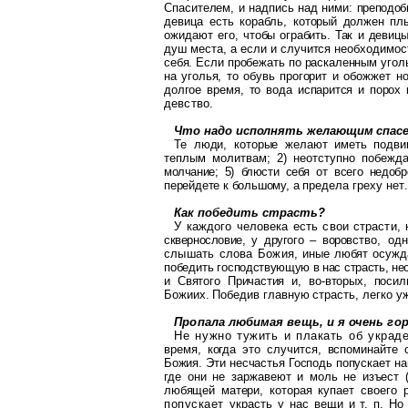
Спасителем, и надпись над ними:
преподоб
девица есть корабль,
который должен пл
ожидают его,
чтобы ограбить. Так и девиц
душ места, а если и случится необходимос
себя. Если пробежать по раскаленным уголья
на уголья, то обувь прогорит и
обожжет но
долгое время, то вода
испарится и порох
девство.
Что надо исполнять желающим спасе
Те люди, которые желают иметь подви
теплым молитвам; 2) неотступно побеж
да
молчание; 5) блюсти себя от всего
недобр
перейдете к большому, а пре
дела греху нет.
Как победить страсть?
У каждого человека есть свои страсти, 
сквернословие, у другого – воров
ство, од
слышать слова Божия,
иные любят осужд
победить гос
подствующую в нас страсть, не
и Святого Причастия и, во-вторых, поси
Божиих
. Победив главную страсть, лег
ко у
Пропала любимая вещь, и я очень го
Не нужно
тужить
и плакать об украд
время, когда это случится, вспоминайте
Божия. Эти несчастья Господь попус
кает на
где они не заржавеют и
моль не изъест 
любящей матери,
которая купает своего 
попускает
украсть у нас вещи и т. п. Но