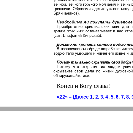
вечной,
вечного горького
молчания и вечны
грешники.
Образами адских ужасов могущ
Брянчанинов).
Необходимо ли покупать душеполе
Приобретение христианских книг для 
зрение этих книг останавливает в нас
стр
(свт.
Епифаний
Кипрский).
Должно ли кропить святой водою те
В православном обряде погребения читае
водою тело умершего и ковчег его
извне и и
Почему так важно скрывать свои добры
Потому что открытие их людям унич
скрывайте свои дела по жизни духовно
обнаруживайте их».
Конец и Богу слава!
«22» – (Далее
1
,
2,
3,
4,
5,
6,
7,
8,