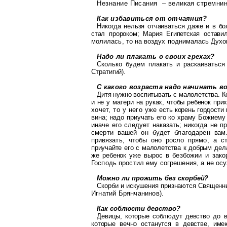
Незнание Писания
– великая стремни
Как избавиться от отчаяния?
Никогда нельзя отчаиваться даже и в б
стал пророком; Мария Египетская оста
ви
молилась, то на воздух поднима
лась Духо
Надо ли плакать о своих грехах?
Сколько будем плакать и раскаиваться
Стратигий
).
С какого возраста надо начинать 
Дитя нужно воспитывать с малолетства. 
и не у матери на руках, чтобы ребенок
при
хочет, то у него уже
есть корень гордости
вина; надо
приучать его
ко
храму
Божиему
иначе его следует наказать; никогда не п
смерти вашей он будет благодарен
вам
привязать, чтобы оно росло прямо,
а с
приучайте его с малолетства к доб
рым дела
же ребенок уже вырос в
безбожии и зако
Господь простил ему согрешения, а не осу
Можно ли прожить без скорбей?
Скорби и искушения признаются Священ
Игнатий Брянчанинов).
Как соблюсти девство?
Девицы, которые соблюдут девство до в
которые вечно останутся в девстве,
име