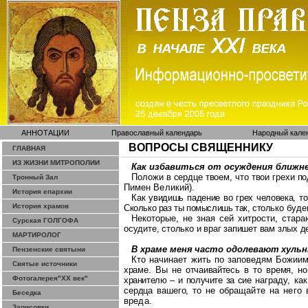
АННОТАЦИИ
Православный календарь
Народный кале
ВОПРОСЫ СВЯЩЕННИКУ
ГЛАВНАЯ
ИЗ ЖИЗНИ МИТРОПОЛИИ
Как избавиться от осуждения ближн
Положи в сердце твоем, что твои грехи п
Тронный Зал
Пимен Великий).
История епархии
Как увидишь падение
во
грех человека, то
История храмов
Сколько раз ты помыслишь так, столь
ко буде
Некоторые, не
зная
сей хитрости, стар
Сурская ГОЛГОФА
осудите, столько и враг запишет вам злых
д
МАРТИРОЛОГ
В храме меня часто одолевают
хуль
Пензенские святыни
Кто начинает жить по заповедям
Божии
Святые источники
храме. Вы не отчаивайтесь в то время,
но
Фотогалерея"ХХ век"
хранителю – и получите за сие
награду, к
сердца вашего, то не
обращайте на него 
Беседка
вреда.
Зарисовки