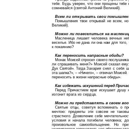
тебе.
Будь
уверен, что они прощены
тебе 
сомневайся (святой Анто
ний Великий).
Всем ли открывать свои помышлен
Помышления твои открывай не всем, но
Великий).
Можно ли повеселиться на маслени
Масленица лишает человека вечных н
веселье.
Ибо
не дана ли она нам для то
го,
к покаянию?
Как переносить напрасные обиды?
Монах Моисей спросил своего послушник
ли спрашивать меня?» Моисей
сказал ему
Дух Святой». Тогда
Захария
снял с себя ш
эта шап
ка?», – «Ничего», – отвечал Моисей.
переносить в жизни напрасные обиды».
Как избежать искушений перед Прича
Перед Причастием враг искушает душу н
изгонит врага из сердца.
Можно ли представлять в своем во
Святые отцы, советуя вспоминать о п
мечтою: предметы эти совсем не таковы
страстного. Дозволение себе мечтате
льнос
условия и начала погибели человека; до
произвольное самообо
льщение. Но при
усиливаются запечат
леть нас образами сла