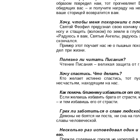
образом повредил нам, тот
прогневляет
Б
обидящих
вас – и получите награду на н
ваше сторицей возвратится вам.
Хочу, чтобы меня похоронили с п
Святой Феофил предузнал свою кончину 
ногу и стащить (волоком) по земле в
глуб
«Радуюсь я вам, Святые Ан
гелы, радуюсь 
скончался.
Пример этот поучает нас не о пышных пох
дел при жизни.
Полезно ли читать Писания?
Чтение Писания – великая защита от 
Хочу спастись. Что делать?
Кто желает истинно спастись, тот пу
несчастьям, находящим на нас.
Как помочь
ближнему
избавиться от ст
Если желаешь избавить брата от страсти, 
– и тем избавишь его от страсти.
Грех ли заботиться о славе людско
Демоны не боятся ни поста, ни сна на го
славы человеческой.
Несколько раз исповедовал один 
его.
Прежде содеянных грехов не укрепляй в 