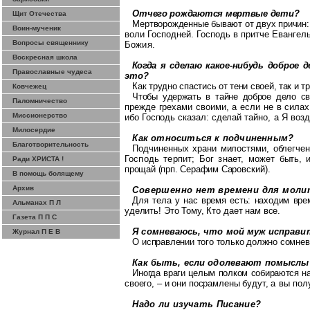
Отчего рождаются мертвые дети?
Щит Отечества
Мертворожденные бывают от двух причин
Воин-мученик
воли Господней.
Господь в притче Евангел
Вопросы священнику
Божия.
Воскресная школа
Когда я сделаю какое-нибудь доброе 
Православные чудеса
это?
Как трудно спастись от тени своей, так и т
Ковчежец
Чтобы удержать в тайне доброе дело св
Паломничество
прежде грехами своими, а если не в си
лах
Миссионерство
ибо Господь сказал: сделай тай
но, а Я воз
Милосердие
Как относиться к подчиненным?
Благотворительность
Подчиненных храни милостями, облегч
Господь терпит; Бог знает, может
быть, 
Ради ХРИСТА !
прощай (
прп
.
Серафим
Са
ровский
).
В помощь болящему
Архив
Совершенно нет времени для моли
Для тела у нас время есть:
находим вре
Альманах П Л
уделить! Это Тому, Кто дает нам все.
Газета П П С
Я сомневаюсь, что мой муж исправи
Журнал П Е В
О
исправлении того только должно сомнев
Как быть, если одолевают помыслы
Иногда враги целым полком собираются н
своего, – и они посрамлены будут,
а вы пол
Надо ли изучать Писание?