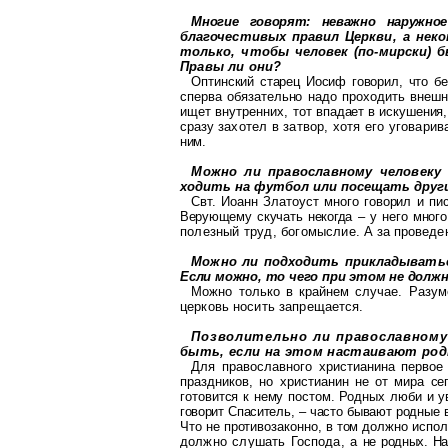
Многие говорят: неважно наружное
благочестивых правил Церкви, а не
только, чтобы человек (по-мирски) 
Правы ли они?
Оптинский
старец Иосиф говорил, что бе
сперва обязательно надо проходить внешн
ищет
внутренних
, тот
впадает в искушения,
сразу за
хотел в затвор, хотя его уговари
ним.
Можно ли православному человеку
ходить на футбол или посещать друг
Свт. Иоанн Златоуст много говорил и п
Верующему скучать некогда – у него много
полезный труд,
богомыс
лие
. А за провед
Можно ли подходить прикладыватьс
Если можно, то чего при этом не дол
жн
Можно только в крайнем случае. Разу
церковь носить запрещается.
Позволительно ли православному
быть, если на этом настаивают род
Для православного христианина первое
праздников, но христианин не от мира
се
готовится к нему постом.
Родных люби и у
говорит
Спаситель, – часто бывают родные в
Что не противозаконно, в том должно испол
должно слушать Господа, а
не родных. На