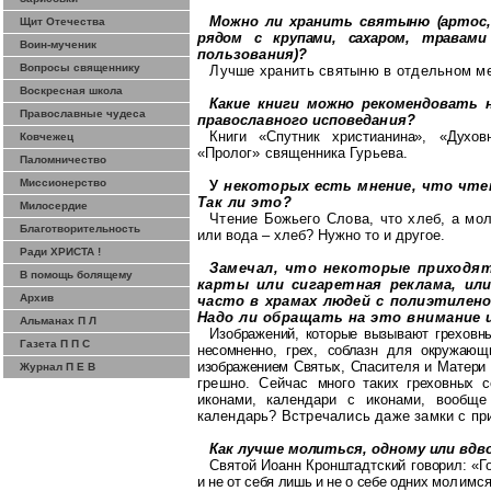
Можно ли хранить святыню (артос
Щит Отечества
рядом с крупами, сахаром, травами
Воин-мученик
пользования)?
Вопросы священнику
Лучше хранить святыню в отдельном м
Воскресная школа
Какие книги можно рекомендовать 
Православные чудеса
православного исповедания?
Книги «Спутник христианина», «Дух
Ковчежец
«Пролог» священника Гурьева.
Паломничество
Миссионерство
У
некоторых есть мнение, что чте
Так ли это?
Милосердие
Чтение Божьего Слова, что хлеб, а мо
Благотворительность
или вода – хлеб? Нужно то и другое.
Ради ХРИСТА !
Замечал, что некоторые приходя
В помощь болящему
карты или сигаретная реклама, и
Архив
часто в храмах людей с полиэтилен
Надо ли обращать на это внимание
Альманах П Л
Изображений, которые вызывают грехов
Газета П П С
несомненно, грех, соблазн для окру
жающи
изображением Святых, Спаси
теля и Матери
Журнал П Е В
грешно. Сейчас
много таких греховных 
иконами,
календари с иконами, вообщ
ка
лендарь? Встречались даже замки с пр
Как лучше молиться, одному или вдв
Святой Иоанн
Кронштадтский
говорил: «Г
и не от себя лишь и не о себе одних
молимся,