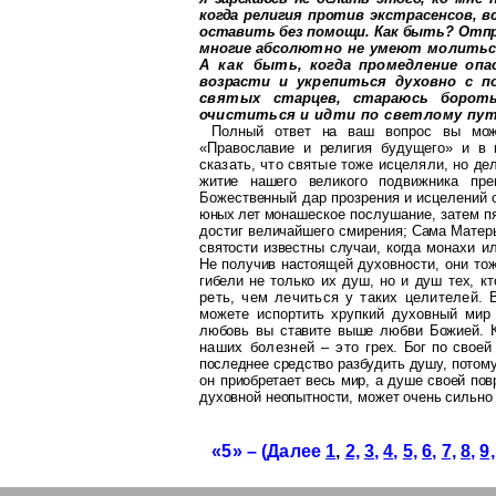
когда религия против эк
страсенсов, в
оставить без помо
щи. Как быть? Отпр
многие абсо
лютно не умеют молиться
А как
быть, когда промедление оп
возрас
ти и укрепиться духовно с п
святых
старцев, стараюсь борот
очиститься
и идти по светлому пут
Полный ответ на ваш вопрос вы мо
«Православие и религия будущего» и в
сказать, что святые тоже исцеляли, но
дел
житие нашего великого по
движника пр
Божественный дар прозрения и исцелений 
юных лет мо
нашеское послушание, затем пя
достиг величайшего смирения; Сама Мате
святости известны случаи, когда мо
нахи и
Не получив настоящей
духовности, они то
гибели не
только их душ, но и душ тех, к
реть, чем лечиться у таких целителей.
можете испортить хрупкий духовный ми
любовь вы ставите выше любви Божией. К
наших болезней – это
грех. Бог по свое
последнее сред
ство разбудить душу, потом
он
приобретает весь мир, а душе своей пов
духовной неопытности, может очень сильно
«5» – (Далее
1
,
2,
3,
4,
5,
6,
7,
8,
9,