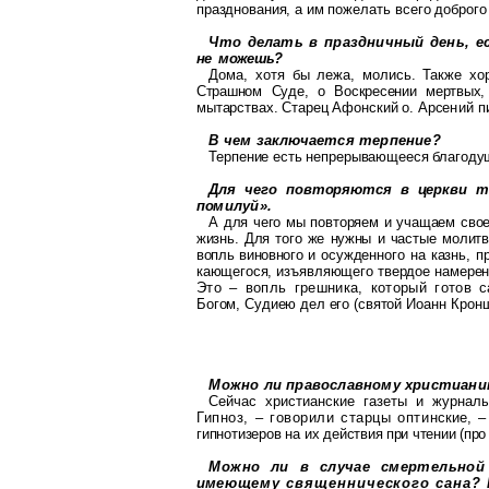
празднования, а им
пожелать всего доброго
Что делать в праздничный день, е
не
можешь?
Дома, хотя бы лежа, молись. Также х
Страшном Суде, о Воскресении мертвых
мытарствах. Старец Афонский о. Арсе
ний п
В чем заключается терпение?
Терпение есть непрерывающееся благоду
Для чего повторяются в церкви т
по
милуй».
А для чего мы повторяем и учащаем сво
жизнь. Для того же нужны и час
тые молитв
вопль виновного и
осужденного на казнь, 
кающе
гося
, изъявляющего твердое намерен
Это – вопль грешника, который готов
с
Богом, Судиею дел его (святой
Иоанн
Крон
Можно ли православному христиани
Сейчас христианские газеты и журнал
Гипноз, – говорили старцы
оптин
ские
, 
гипнотизеров на их дей
ствия при чтении (про
Можно ли в случае смертельной
име
ющему священнического сана?