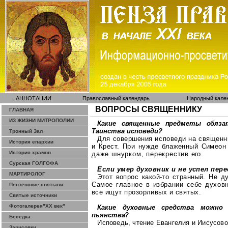
АННОТАЦИИ
Православный календарь
Народный кале
ВОПРОСЫ СВЯЩЕННИКУ
ГЛАВНАЯ
ИЗ ЖИЗНИ МИТРОПОЛИИ
Какие священные предметы обяза
Та
инства исповеди?
Тронный Зал
Для совершения исповеди на священ
История епархии
и Крест. При нужде
блаженный
Си
меон
История храмов
даже шнурком, перекрестив
его.
Сурская ГОЛГОФА
Если умер духовник и не успел пер
МАРТИРОЛОГ
Этот вопрос какой-то странный. Не 
Самое главное в избрании себе духов
Пензенские святыни
все ищут прозорливых и святых.
Святые источники
Фотогалерея"ХХ век"
Какие духовные средства можно 
пьянства?
Беседка
Исповедь, чтение Евангел
ия и
Ии
сусово
Зарисовки