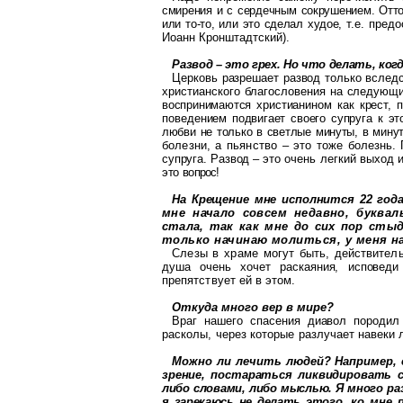
смирения и с сердечным сокрушением. Отт
или то-то, или это сделал худое,
т.е. пред
Иоанн
Кронштадтский
).
Развод –
это грех. Но что делать, ког
Церковь разрешает развод только вслед
христианского благословения на
следующий
воспринимаются хри
стианином как крест, 
поведени
ем подвигает своего супруга к эт
любви не только в светлые минуты, в мину
болезни, а пьянство – это тоже бо
лезнь.
супруга. Развод – это
очень легкий выход 
это во
прос!
На Крещение мне исполнится 22 года
мне начало совсем недавно, буква
стала, так как мне до сих пор сты
только начинаю молиться, у меня н
Слезы в храме могут быть, действител
душа очень хочет раскаяния, исповед
препятствует ей в этом.
Откуда много вер в мире?
Враг нашего спасения диавол породил
расколы, через которые разлучает наве
ки 
Можно ли лечить людей? Например, 
зрение, постараться ликвидировать 
либо словами, либо мыслью. Я много
ра
я зарекаюсь не делать это
го, ко мне