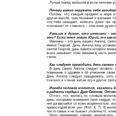
Лучше перед монахом и если человек 
Почему важно окружать себя назида
Потому, что каждый предмет в мире 
другие мысли, чувствования и желания т
что тебя
назидает
, избегать даже
тех п
отвлекают от главного –
спасения души и
Раньше я думал, что именины – э
это? Если меня зовут Юрий, то како
Именины – это день вашего Ангела, свят
имени Георгий. День Ангела ваш
устанав
святой Георгий, день памяти которого бли
всего называ
ют этим именем в честь вели
стилю.
Как следует проводить день своего 
В день своего Ангела следует
поговеть
,
поминание о здравии и об упокоении сво
и
День Ангела следует праздно
вать, хоть
считается чтения жития
его и других свят
Иногда человек молится, казалось б
и радости сердца о Духе Святом. Отчег
Оттого, что, молясь по готовым молит
день, которыми осквернил свое сердце,
э
них да раскайся
со
всею искрен
ностью, ос
превосходяй
всяк ум» (
Флп
. 4, 7). В мол
тех-то самых и
не бывает упомянуто, кои
Надо непременно самому перечислить 