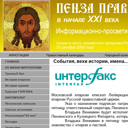
АННОТАЦИИ
Православный календарь
Народный кале
События, вехи истории, имена...
ГЛАВНАЯ
ИЗ ЖИЗНИ МИТРОПОЛИИ
Тронный Зал
История епархии
История храмов
Сурская ГОЛГОФА
Московской епархии епископ Люберецк
МАРТИРОЛОГ
епархии Русской православной церкви.
Указ о назначении подписал патр
Пензенские святыни
пятницу ответственный секретарь Пензенс
Святые источники
Владыка Вениамин будет исполнят
Фотогалерея"ХХ век"
Пензенского и Кузнецкого Филарета, которы
Владыка Вениамин в пятницу при
Беседка
знакомство с клиром и паствой.
Зарисовки