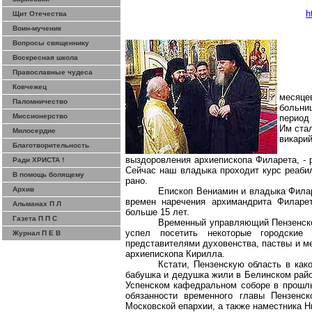
h
Щит Отечества
Воин-мученик
Вопросы священнику
Воскресная школа
Православные чудеса
Ковчежец
месяце
Паломничество
больни
Миссионерство
период
Им ста
Милосердие
викари
Благотворительность
выздоровления архиепископа Филарета, - 
Ради ХРИСТА !
Сейчас наш владыка проходит курс реабил
В помощь болящему
рано.
Архив
Епископ Вениамин и владыка Фила
времен наречения архимандрита Филарет
Альманах П Л
больше 15 лет.
Газета П П С
Временный управляющий Пензенской
успел посетить некоторые городские
Журнал П Е В
представителями духовенства, паствы и ме
архиепископа Кирилла.
Кстати, Пензенскую область в како
бабушка и дедушка жили в Белинском райо
Успенском кафедральном соборе в прошлы
обязанности временного главы Пензенс
Московской епархии, а также наместника Н