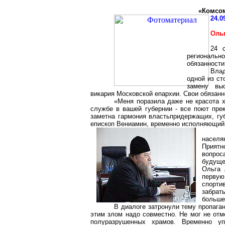
«Комсом
24.0
Оль
24 
региональн
обязанности
Влад
одной из ст
замену выс
викария Московской епархии. Свои обязан
«Меня поразила даже не красота х
службе в вашей губернии - все поют прек
заметна гармония властьпридержащих, губ
епископ Вениамин, временно исполняющий
населя
Приятн
вопрос
будуще
Ольга 
первую
спорти
забрат
больше
В диалоге затронули тему пропаган
этим злом надо совместно. Не мог не отме
полуразрушенных храмов. Временно у