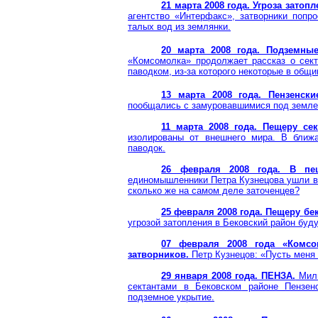
21 марта 2008 года. Угроза затопл
агентство «Интерфакс», затворники попр
талых вод из землянки.
20 марта 2008 года. Подземны
«Комсомолка» продолжает рассказ о сект
паводком, из-за которого некоторые в общи
13 марта 2008 года.
Пензенски
пообщались с замуровавшимися под земле
11 марта 2008 года.
Пещеру се
изолированы от внешнего мира. В ближ
паводок.
26 февраля 2008 года. В пещ
единомышленники Петра Кузнецова ушли в 
сколько же на самом деле
заточенцев
?
25 февраля 2008 года. Пещеру
бе
угрозой затопления в
Бековский
район буду
07 февраля 2008 года «Комсо
затворников.
Петр Кузнецов: «Пусть меня
29 января 2008 года. ПЕНЗА.
Мили
сектантами в
Бековском
районе Пензенс
подземное укрытие.