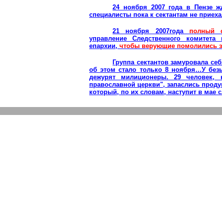
24 ноября 2007 года
в Пензе ж
специалисты пока к сектантам не приехал
21 ноября 2007года
полный с
управление Следственного комитета
епархии,
чтобы верующие помолились за
Группа сектантов замуровала себ
об этом стало только 8 ноября
…У
безы
дежурят милиционеры. 29 человек, 
православной церкви", запаслись проду
который, по их словам, наступит в мае с