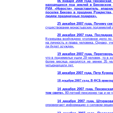
06 января 2008 года Пензенская
находящихся под землей в
Бековском
РИА «Новости» представитель епархи
поселке
Беково
в праздник Рождества,
людям праздничные подарки».
25 декабря 2007 года. Почему с
существовании монастырских подземелий
20 декабря 2007 года. Последни
Кузнецова возбуждено уголовное дело по 
на личность и права человека. Однако, уч
ли будет осужден.
19 декабря 2007 года.
Переговоры
что в подземелье ушли 29 человек, то в 
более месяца находятся не менее 35 чел
четырнадцати лет.
18 декабря 2007 года. Петр Кузне
18 декабря 2007 года. В ФСБ приотк
14 декабря 2007 года. Пензенска
том свете».
80-летний пенсионер так и не 
14 декабря 2007 года. Штурмов
опровергают информацию о силовом решен