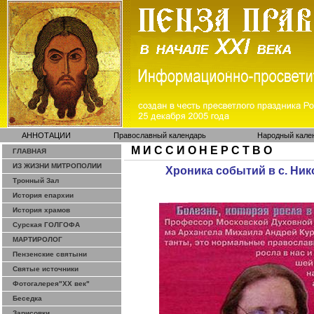
АННОТАЦИИ
Православный календарь
Народный кале
М И С С И О Н Е Р С Т В О
ГЛАВНАЯ
ИЗ ЖИЗНИ МИТРОПОЛИИ
Хроника событий
в
с.
Ник
Тронный Зал
История епархии
История храмов
Сурская ГОЛГОФА
МАРТИРОЛОГ
Пензенские святыни
Святые источники
Фотогалерея"ХХ век"
Беседка
Зарисовки