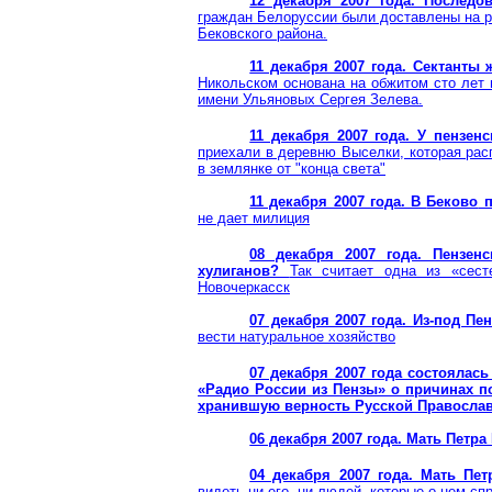
12 декабря 2007 года. Последо
граждан Белоруссии были доставлены на р
Бековского
района.
11 декабря 2007 года. Сектанты
Никольском основана на обжитом сто лет 
имени Ульяновых Сергея
Зелева
.
11 декабря 2007 года. У пензе
приехали в деревню Выселки, которая рас
в землянке от "конца света"
11 декабря 2007 года. В
Беково
п
не дает милиция
08 декабря 2007 года. Пензен
хулиганов?
Так считает одна из «сес
Новочеркасск
07 декабря 2007 года. Из-под П
вести натуральное хозяйство
07 декабря 2007 года состоялась
«Радио России из Пензы» о причинах по
хранившую верность Русской Правосла
06 декабря 2007 года. Мать Петра
04 декабря 2007 года. Мать Пе
видеть ни его, ни людей, которые о нем с