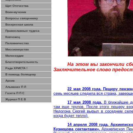
Щит Отечества
Воин-мученик
Вопросы священнику
Воскресная школа
Православные чудеса
Ковчежец
Паломничество
Миссионерство
Милосердие
Благотворительность
На этом мы закончили сб
Ради ХРИСТА !
Заключительное слово предост
В помощь болящему
Архив
Альманах П Л
22 мая 2008 года.
Пещеру пензен
семь месяцев следила вся страна, заверши
Газета П П С
Журнал П Е В
17 мая 2008 года.
В ближайшие дн
там еще трупов. После этого пещеру взо
Недогона
Сергей вырыл в соседнем селе 
когда будет тепло).
14 апреля 2008 года. Архиеписк
Кузнецова сектантами».
Архиепископ Пен