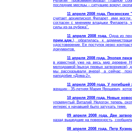
Религия" прокомментировал главное соб
последние месяцы – ситуацию вокруг окопа
11 апреля 2008 года. Пензенские
считает архиепископ Филарет, ими могли
согласен с мнением владыки Филарета, ч
силы из-за рубежа".
11 апреля 2008 года.
Одна из пен
прим
.а
дм
.
), обратилась к администра
удостоверение. Ее поступок резко контра
документов.
11 апреля 2008 года. Эпопея пен
в известной уже на весь мир деревне
Н
мелодрамой (выход первых затворников), д
мы рассказывали вчера), а сейчас, пох
наподобие «Дома-2».
11 апреля 2008 года.
У погибшей 
женщин - 35-летняя Мария Ярошевич, кото
10 апреля 2008 года. Новые ново
упомянутый Виталий
Недогон
теперь охот
интерес к начавшей было затухать теме.
09 апреля 2008 года.
Две затво
назад вышедшие на поверхность, сообщил
08 апреля 2008 года. Петр Кузне