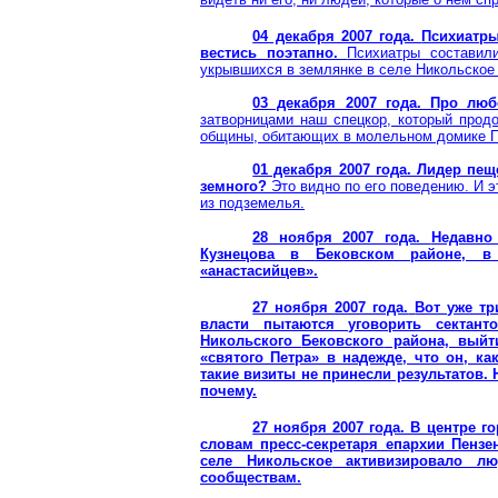
04 декабря 2007 года.
Психиатры
вестись поэтапно.
Психиатры составил
укрывшихся в землянке в селе
Никольское
03 декабря 2007 года. Про люб
затворницами наш спецкор, который прод
общины, обитающих в молельном домике П
01 декабря 2007 года. Лидер пе
земного?
Это видно по его поведению. И 
из подземелья.
28 ноября 2007 года.
Недавно
Кузнецова в
Бековском
районе, в 
«
анастасийцев
».
27 ноября 2007 года.
Вот уже тр
власти пытаются уговорить сектан
Никольского
Бековского
района, выйт
«святого Петра» в надежде, что он, к
такие визиты не принесли результатов.
почему.
27 ноября 2007 года. В центре 
словам пресс-секретаря епархии Пенз
селе
Никольское
активизировало лю
сообществам.