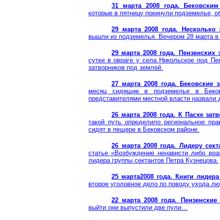
31 марта 2008 года.
Бековским
которые в пятницу покинули подземелье, о
29 марта 2008 года.
Несколько 
вышли из подземелья. Вечером 28 марта в
29 марта 2008 года. Пензенски
сутки в овраге у села
Никольское
под Пен
затворников под землей.
27 марта 2008 года.
Бековские
з
месяц сидящие в подземелье в
Беко
представителями местной власти назвали д
26 марта 2008 года.
К Пасхе зат
такой путь определило региональное пра
сидят в пещере в
Бековском
районе.
26 марта 2008 года.
Лидеру сект
статье «Возбуждение ненависти либо вр
лидера группы сектантов Петра Кузнецова.
25 марта2008 года. Книги лидер
второе уголовное дело по поводу ухода л
22 марта 2008 года. Пензенские
выйти они выпустили две пули…