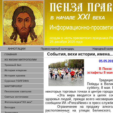
АННОТАЦИИ
Православный календарь
Народный кале
События, вехи истории, имена...
ГЛАВНАЯ
ИЗ ЖИЗНИ МИТРОПОЛИИ
05.05.20
Тронный Зал
В Пензе
История епархии
эстафеты 8 мая
История храмов
Традици
Сурская ГОЛГОФА
Победы в Велик
МАРТИРОЛОГ
субботу, 8 мая.
некоторых торговых точках в центре города
Пензенские святыни
«Эта мера вводится в целях со
Святые источники
здоровья людей, прежде всего несовершен
Фотогалерея"ХХ век"
сообщили ИА «
PenzaNews
» в пресс-служб
Ограничение на продажу алкого
Беседка
расположенных на улицах Белинского,
Зарисовки