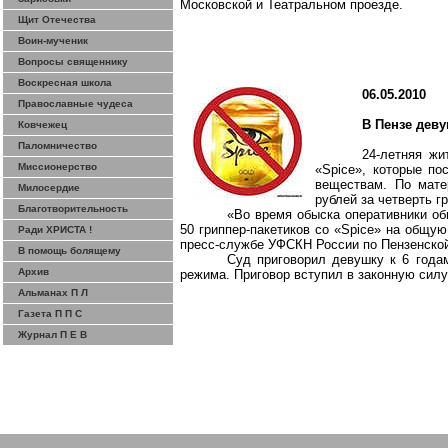
Московской
и Театральном проезде.
Щит Отечества
Воин-мученик
Вопросы священнику
Воскресная школа
06.05.2010
Православные чудеса
В Пензе деву
Ковчежец
Паломничество
24-летняя жи
Миссионерство
«
Spice
», которые по
веществам. По мате
Милосердие
рублей за четверть г
Благотворительность
«Во время обыска оперативники об
50
гриппер-пакетиков
со «
Spice
» на общую
Ради ХРИСТА !
пресс-службе УФСКН России по Пензенской
В помощь болящему
Суд приговорил девушку к 6 года
Архив
режима. Приговор вступил в законную силу
Альманах П Л
Газета П П С
Журнал П Е В