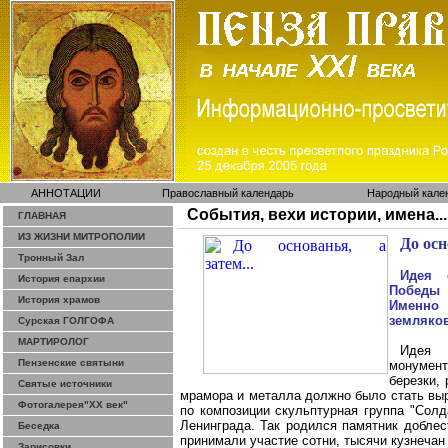
АННОТАЦИИ
Православный календарь
Народный кале
События, вехи истории, имена...
ГЛАВНАЯ
ИЗ ЖИЗНИ МИТРОПОЛИИ
До осн
Тронный Зал
Идея 
История епархии
Победы
в
История храмов
Именно 
земляко
Сурская ГОЛГОФА
МАРТИРОЛОГ
Идея 
Пензенские святыни
монумен
березки,
Святые источники
мрамора и металла должно было стать выр
Фотогалерея"ХХ век"
по композиции скульптурная группа "Солд
Ленинграда. Так родился памятник доблес
Беседка
принимали участие сотни, тысячи кузнечан
Зарисовки