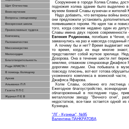
Сооружение в городе Холма Славы, досто
Щит Отечества
подножия холма здание было выделено в 
музеем боевой Славы кузнечан и жителей К
Воин-мученик
Надо добавить, что ветераны войны внос
Вопросы священнику
они предложили установить дополнительно
появившимся героям. Но идея так и повис
Воскресная школа
того, когда совсем недавно один из деп
Православные чудеса
Славы имена двух героев современности
Ковчежец
Евгения Родионова
, погибших в Чечне, 
замахнулись на раз и навсегда созданный 
Паломничество
А почему бы и нет? Время выдвигает нов
Миссионерство
то время, когда их еще многие знают
представляет собой жуткое зрелище. Нед
Милосердие
Дозорова. Она в течение шести лет бере
Благотворительность
земляке, отважном спецназовце Джафясе Я
Ради ХРИСТА !
дорогими людьми. Она побывала в музе
повсюду плесень, вот-вот готова обрушитьс
В помощь болящему
ухоженного комплекса в воинской части,
Архив
Джафяса Яфарова.
Холм Славы, особенно его лестница и
Альманах П Л
Ежегодное благоустройство, всенародная 
Газета П П С
облагороженный в последние годы, при
Журнал П Е В
металлолом звезду "Вечного огня", ра
недостатков, все-таки остается одной и
Кузнецка.
"ЛГ - Кузнецк", №95
Валентина ПАНКРАТОВА