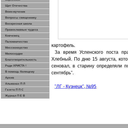
Щит Отечества
Воин-мученик
Вопросы священнику
Воскресная школа
Православные чудеса
Ковчежец
Паломничество
картофель.
Миссионерство
За время Успенского поста пр
Милосердие
Хлебный. По дню 15 августа, кот
Благотворительность
сеновал, в старину определяли п
Ради ХРИСТА !
В помощь болящему
сентябрь".
Архив
Альманах П Л
"ЛГ - Кузнецк", №95
Газета П П С
Журнал П Е В