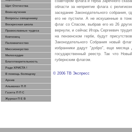
соавтором флага и герба Заречного сказа
Щит Отечества
области за неприятие флага с религиоз
Воин-мученик
заседание Законодательного собрания, г
его не пустили. А не искушенные в тонк
Вопросы священнику
флаг со Спасом, выбрав его из 26 друг
Воскресная школа
вернули, и сейчас Игорь Сергеевич труди
Православные чудеса
на пензенском гербе, будут присутство
Ковчежец
Законодательного Собрания новый флаг
Паломничество
избранники дадут "добро", еще месяца 
Миссионерство
государственный реестр. Так что Новы
Милосердие
губернским флагом.
Благотворительность
Ради ХРИСТА !
© 2006 ТВ Экспресс
В помощь болящему
Архив
Альманах П Л
Газета П П С
Журнал П Е В