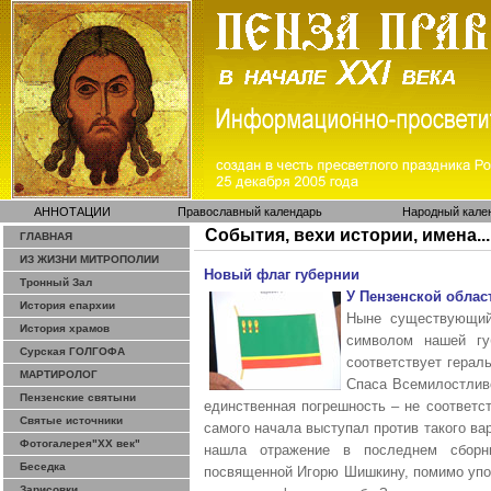
АННОТАЦИИ
Православный календарь
Народный кале
События, вехи истории, имена...
ГЛАВНАЯ
ИЗ ЖИЗНИ МИТРОПОЛИИ
Новый флаг губернии
Тронный Зал
У Пензенской облас
История епархии
Ныне
существующи
История храмов
символом нашей гу
Сурская ГОЛГОФА
соответствует герал
МАРТИРОЛОГ
Спаса Всемилостливо
Пензенские святыни
единственная погрешность – не соответс
Святые источники
самого начала выступал против такого вар
Фотогалерея"ХХ век"
нашла отражение в последнем сборни
Беседка
посвященной Игорю Шишкину, помимо упом
Зарисовки