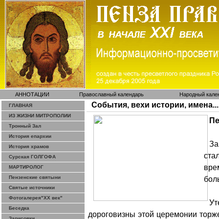
АННОТАЦИИ
Православный календарь
Народный кале
События, вехи истории, имена...
ГЛАВНАЯ
ИЗ ЖИЗНИ МИТРОПОЛИИ
П
Тронный Зал
История епархии
З
История храмов
ста
Сурская ГОЛГОФА
вре
МАРТИРОЛОГ
Пензенские святыни
бол
Святые источники
Фотогалерея"ХХ век"
Ут
Беседка
дороговизны этой церемонии торж
Зарисовки