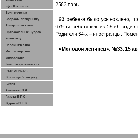
2583 пары.
Щит Отечества
Воин-мученик
93 ребенка было усыновлено, пр
Вопросы священнику
Воскресная школа
679-ти ребятишек из 5950, родив
Православные чудеса
Родители 64-х – иностранцы. Поме
Ковчежец
Паломничество
«Молодой ленинец», №33, 15 авг
Миссионерство
Милосердие
Благотворительность
Ради ХРИСТА !
В помощь болящему
Архив
Альманах П Л
Газета П П С
Журнал П Е В