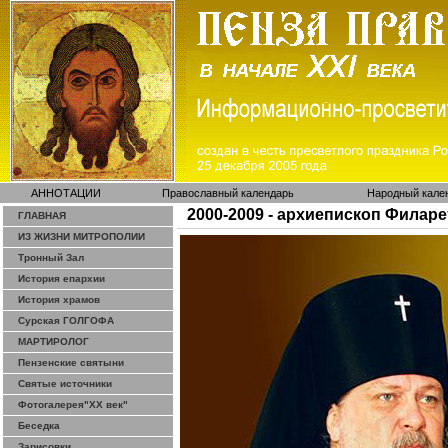
АННОТАЦИИ
Православный календарь
Народный кале
2000-2009 - архиепископ Филаре
ГЛАВНАЯ
ИЗ ЖИЗНИ МИТРОПОЛИИ
Тронный Зал
История епархии
История храмов
Сурская ГОЛГОФА
МАРТИРОЛОГ
Пензенские святыни
Святые источники
Фотогалерея"ХХ век"
Беседка
Зарисовки