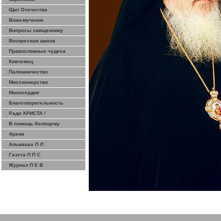
Щит Отечества
Воин-мученик
Вопросы священнику
Воскресная школа
Православные чудеса
Ковчежец
Паломничество
Миссионерство
Милосердие
Благотворительность
Ради ХРИСТА !
В помощь болящему
Архив
Альманах П Л
Газета П П С
Журнал П Е В