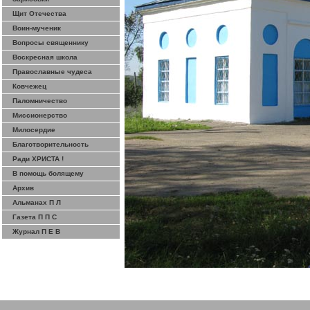
Щит Отечества
Воин-мученик
Вопросы священнику
Воскресная школа
Православные чудеса
Ковчежец
Паломничество
Миссионерство
Милосердие
Благотворительность
Ради ХРИСТА !
В помощь болящему
Архив
Альманах П Л
Газета П П С
Журнал П Е В