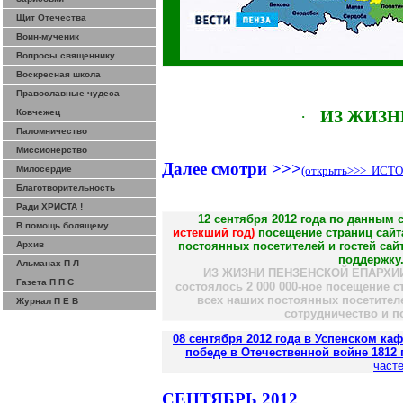
Щит Отечества
Воин-мученик
Вопросы священнику
Воскресная школа
Православные чудеса
Ковчежец
·
ИЗ ЖИЗН
Паломничество
Миссионерство
Далее смотри >>>
Милосердие
(открыть>>>
ИСТОЧ
Благотворительность
Ради ХРИСТА !
12 сентября 2012 года по данным 
В помощь болящему
истекший год)
посещение страниц сайт
Архив
постоянных
посетителей и гостей са
поддержку
Альманах П Л
ИЗ ЖИЗНИ ПЕНЗЕНСКОЙ ЕПАРХИИ: 
Газета П П С
состоялось 2 000 000-ное посещение 
всех наших постоянных посетителе
Журнал П Е В
сотрудничество и п
08 сентября 2012 года в Успенском к
победе в Отечественной войне 1812 
часте
СЕНТЯБРЬ 2012