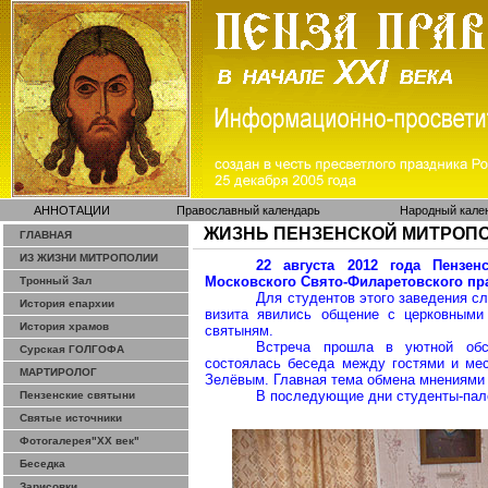
АННОТАЦИИ
Православный календарь
Народный кале
ЖИЗНЬ ПЕНЗЕНСКОЙ МИТРОП
ГЛАВНАЯ
ИЗ ЖИЗНИ МИТРОПОЛИИ
22 августа 2012 года Пензе
Московского Свято-Филаретовского пра
Тронный Зал
Для студентов этого заведения с
История епархии
визита явились общение с церковными
История храмов
святыням.
Встреча прошла в уютной обс
Сурская ГОЛГОФА
состоялась беседа между гостями и ме
МАРТИРОЛОГ
Зелёвым
. Главная тема обмена мнениями
В последующие дни студенты-пало
Пензенские святыни
Святые источники
Фотогалерея"ХХ век"
Беседка
Зарисовки