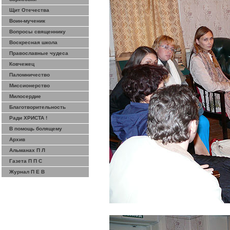
Щит Отечества
Воин-мученик
Вопросы священнику
Воскресная школа
Православные чудеса
Ковчежец
Паломничество
Миссионерство
Милосердие
Благотворительность
Ради ХРИСТА !
В помощь болящему
Архив
Альманах П Л
Газета П П С
Журнал П Е В