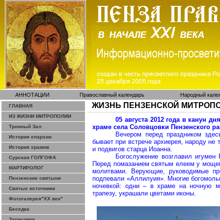
АННОТАЦИИ
Православный календарь
Народный кале
ЖИЗНЬ ПЕНЗЕНСКОЙ МИТРОП
ГЛАВНАЯ
ИЗ ЖИЗНИ МИТРОПОЛИИ
05 августа 2012 года в канун дн
храме села
Соловцовки
Пензенского р
Тронный Зал
Вечером перед праздником здесь
История епархии
бывает при встрече архиерея, народу не т
История храмов
и подвигов старц
а Иоа
нна.
Богослужение возглавил игумен
Сурская ГОЛГОФА
Перед помазанием святым елеем у мощей
МАРТИРОЛОГ
молитвами. Верующие, руководимые п
подпевали «
Аллилуия
». Многие богомоль
Пензенские святыни
ночевкой: одни – в храме на ночную м
Святые источники
трапезу, украшали цветами иконы.
Фотогалерея"ХХ век"
Беседка
Зарисовки