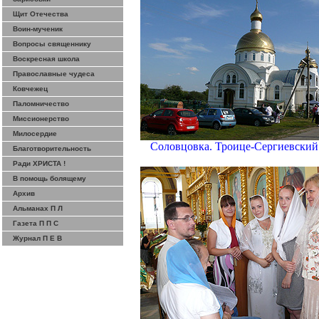
Щит Отечества
Воин-мученик
Вопросы священнику
Воскресная школа
Православные чудеса
Ковчежец
Паломничество
Миссионерство
Милосердие
Соловцовка
.
Троице-Сергиевский
Благотворительность
Ради ХРИСТА !
В помощь болящему
Архив
Альманах П Л
Газета П П С
Журнал П Е В