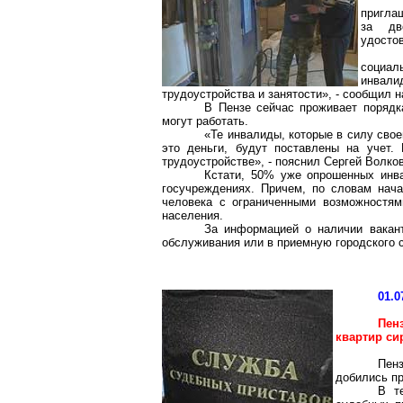
пригла
за дв
удостов
социал
инвал
трудоустройства и занятости», - сообщил
В Пензе сейчас проживает порядк
могут работать.
«Те инвалиды, которые в силу свое
это деньги, будут поставлены на учет.
трудоустройстве», - пояснил Сергей Волков
Кстати, 50% уже опрошенных инва
госучреждениях. Причем, по словам нача
человека с ограниченными возможностя
населения.
За информацией о наличии вакан
обслуживания или в приемную городского 
01.0
Пен
квартир си
Пен
добились пр
В т