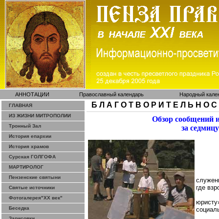
АННОТАЦИИ
Православный календарь
Народный кале
Б Л А Г О Т В О Р И Т Е Л Ь Н О С
ГЛАВНАЯ
ИЗ ЖИЗНИ МИТРОПОЛИИ
Обзор сообщений 
Тронный Зал
за седмицу
История епархии
История храмов
Сурская ГОЛГОФА
МАРТИРОЛОГ
Пензенские святыни
служен
где взр
Святые источники
Фотогалерея"ХХ век"
юристу
Беседка
социал
Зарисовки