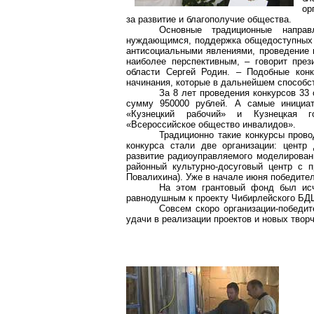
ор
за развитие и благополучие общества.
Основные традиционные напра
нуждающимся, поддержка общедоступных в
антисоциальными
явлениями, проведение 
наиболее перспективным, – говорит през
области Сергей Родин. – Подобные кон
начинания, которые в дальнейшем способс
За 8 лет проведения конкурсов 33
сумму 950000 рублей. А самые инициа
«Кузнецкий рабочий» и Кузнецкая го
«Всероссийское общество инвалидов».
Традиционно такие конкурсы прово
конкурса стали две организации: центр
развитие радиоуправляемого моделировани
районный
культурно-досуговый
центр с пр
Повалихина
). Уже в начале июня победите
На этом
грантовый
фонд был исче
равнодушным к проекту
Чибирлейского
БД
Совсем скоро организации-победи
удачи в реализации проектов и новых твор