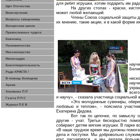
для ребят игрушки, хотим подарить им рад
Щит Отечества
На других столах - краски, кист
может любой желающий.
Воин-мученик
Члены Союза социальной защиты де
Вопросы священнику
их мнению, такие акции, и в какой форме и
Воскресная школа
Православные чудеса
Ковчежец
Паломничество
Миссионерство
Милосердие
научи
Благотворительность
Белин
Ради ХРИСТА !
неск
В помощь болящему
науч
Архив
укра
Альманах П Л
всего
и научу», - сказала участница социальной
Газета П П С
«Это молодежные сувениры, оберег
Журнал П Е В
любовью и теплом», - пояснила участни
Екатерина Дедова.
Вот так по цепочке, по замыслу о
другие - учат. Третьи бескорыстно пом
собирают детям мягкие игрушки. В парке в
«В наше трудное время мы должны помогат
дела и поступки. Мы добровольно служи
круг расширялся, и мы делали больш