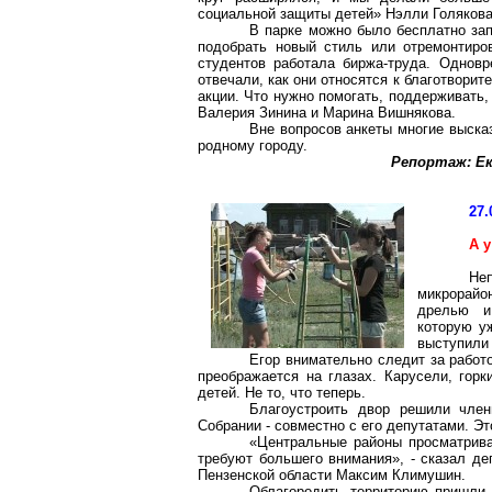
социальной защиты детей»
Нэлли
Голяков
В парке можно было бесплатно зап
подобрать новый стиль или отремонтиро
студентов работала
биржа-труда
. Одновр
отвечали, как они относятся к благотворит
акции. Что нужно помогать, поддерживать,
Валерия Зинина и Марина Вишнякова.
Вне вопросов анкеты многие выска
родному городу.
Репортаж: Ек
27.
А 
Не
микрорайо
дрелью и
которую у
выступили
Егор внимательно следит за работ
преображается на глазах. Карусели, горк
детей. Не то, что теперь.
Благоустроить двор решили чле
Собрании - совместно с его депутатами. Эт
«Центральные районы просматрив
требуют большего внимания», - сказал д
Пензенской области Максим
Климушин
.
Облагородить территорию пришли 