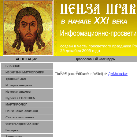
АННОТАЦИИ
Православный календарь
ГЛАВНАЯ
ИЗ ЖИЗНИ МИТРОПОЛИИ
ТІсЎ®Ёнјєн±­гЎ­бЄ¤ж® г¦°о©ІжІј оћ
Д«бЈ­нІінєЇa>
Тронный Зал
История епархии
История храмов
Сурская ГОЛГОФА
МАРТИРОЛОГ
Пензенские святыни
Святые источники
Фотогалерея"ХХ век"
Беседка
Зарисовки