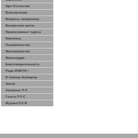
Щит Отечества
Воин-мученик
Вопросы священнику
Воскресная школа
Православные чудеса
Ковчежец
Паломничество
Миссионерство
Милосердие
Благотворительность
Ради ХРИСТА !
В помощь болящему
Архив
Альманах П Л
Газета П П С
Журнал П Е В