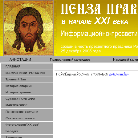
АННОТАЦИИ
Православный календарь
Народный кале
ГЛАВНАЯ
ИЗ ЖИЗНИ МИТРОПОЛИИ
ТІсЎ®Ёнјєн±­гЎ­бЄ¤ж® г¦°о©ІжІј оћ
Д«бЈ­нІінєЇa>
Тронный Зал
История епархии
История храмов
Сурская ГОЛГОФА
МАРТИРОЛОГ
Пензенские святыни
Святые источники
Фотогалерея"ХХ век"
Беседка
Зарисовки