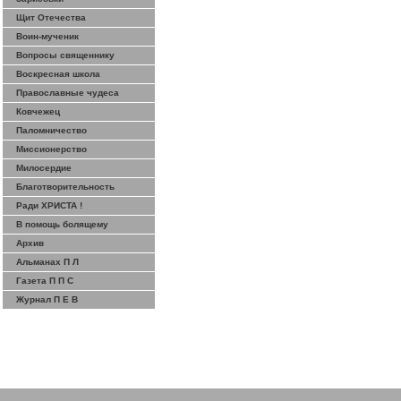
Щит Отечества
Воин-мученик
Вопросы священнику
Воскресная школа
Православные чудеса
Ковчежец
Паломничество
Миссионерство
Милосердие
Благотворительность
Ради ХРИСТА !
В помощь болящему
Архив
Альманах П Л
Газета П П С
Журнал П Е В