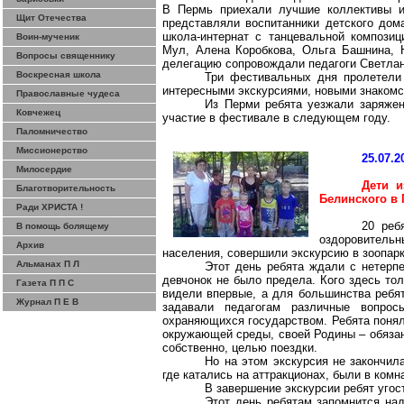
В Пермь приехали лучшие коллективы из
Щит Отечества
представляли воспитанники детского до
школа-интернат с танцевальной компози
Воин-мученик
Мул, Алена
Коробкова
, Ольга
Башнина
,
Вопросы священнику
делегацию сопровождали педагоги Светла
Воскресная школа
Три фестивальных дня пролетели 
интересными экскурсиями, новыми знакомс
Православные чудеса
Из Перми ребята уезжали заряже
Ковчежец
участие в фестивале в следующем году.
Паломничество
Миссионерство
25.07.2
Милосердие
Дети 
Благотворительность
Белинского в 
Ради ХРИСТА !
20 реб
В помощь болящему
оздоровитель
Архив
населения, совершили экскурсию в зоопарк
Альманах П Л
Этот день ребята ждали с нетерп
девчонок не было предела. Кого здесь тол
Газета П П С
видели впервые, а для большинства ребят
Журнал П Е В
задавали педагогам различные вопрос
охраняющихся государством. Ребята понял
окружающей среды, своей Родины – обязан
собственно, целью поездки.
Но на этом экскурсия не закончил
где катались на аттракционах, были в комн
В завершение экскурсии ребят уго
Этот день ребятам запомнится над