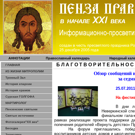
АННОТАЦИИ
Православный календарь
Народный кал
Б Л А Г О Т В О Р И Т Е Л Ь Н О С
ГЛАВНАЯ
ИЗ ЖИЗНИ МИТРОПОЛИИ
Обзор сообщений 
Тронный Зал
за седм
История епархии
25.07.201
История храмов
Сурская ГОЛГОФА
На фести
МАРТИРОЛОГ
В дни ле
Пензенские святыни
Неверкинской
спе
финальном гала-
Святые источники
рамках реализации проекта поддержки д
Фотогалерея"ХХ век"
попечения родителей «Вернуть детство» П
Беседка
На форум приглашались побед
воспитанников детских домов и школ-интер
Зарисовки