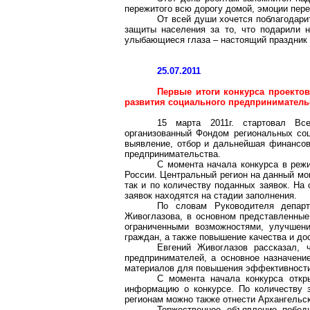
пережитого всю дорогу домой, эмоции пере
От всей души хочется поблагодари
защиты населения за то, что подарили 
улыбающиеся глаза – настоящий праздник д
25.07.2011
Первые итоги конкурса проекто
развития социального предприниматель
15 марта 2011г. стартовал Все
организованный Фондом региональных со
выявление, отбор и дальнейшая финансов
предпринимательства.
С момента начала конкурса в ре
России. Центральный регион на данный мо
так и по количеству поданных заявок. На
заявок находятся на стадии заполнения.
По словам Руководителя департ
Живоглазова
, в основном представленны
ограниченными возможностями, улучшен
граждан, а также повышение качества и до
Евгений
Живоглазов
рассказал, ч
предпринимателей, а основное назначение
материалов для повышения эффективности
С момента начала конкурса откр
информацию о конкурсе. По количеству 
регионам можно также отнести Архангельск
Торжественное объявление побед