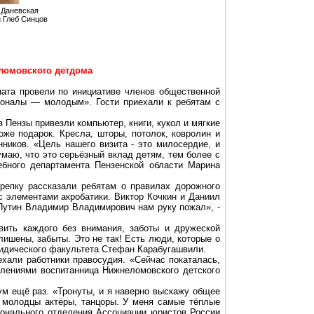
а
Даневская
 Глеб Синцов
ломовского
детдома
ната провели по инициативе членов общественной
ионалы — молодым». Гости приехали к ребятам с
з Пензы привезли компьютер, книги, кукол и мягкие
тоже подарок. Кресла, шторы, потолок,
ковролин
и
ников. «Цель нашего визита - это милосердие, и
маю, что это серьёзный вклад детям, тем более с
ебного департамента Пензенской области Марина
 репку
рассказали ребятам о правилах дорожного
с элементами акробатики. Виктор
Кочкин
и Даниил
Путин Владимир Владимирович нам руку пожал», -
вить каждого без внимания, заботы и дружеской
 лишены, забыты. Это не так! Есть люди, которые о
юридического факультета Стефан
Карабугашвили
.
хали работники правосудия. «Сейчас покаталась,
атлениями воспитанница
Нижнеломовского
детского
мум ещё раз. «Тронуты, и я наверно выскажу общее
, молодцы актёры, танцоры. У меня самые тёплые
ионального отделения Ассоциации юристов России