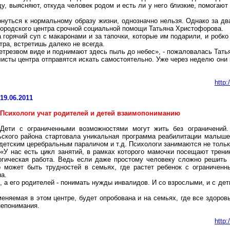
ду, выясняют, откуда человек родом и есть ли у него близкие, помогают
рнуться к нормальному образу жизни, однозначно нельзя. Однако за дв
городского центра срочной социальной помощи Татьяна Христофорова.
 горячий суп с макаронами и за тапочки, которые им подарили, и робко
ра, встретишь далеко не всегда.
етрезвом виде и поднимают здесь пыль до небес», - пожаловалась Тать
алисты центра отправятся искать самостоятельно. Уже через неделю они
http
19.06.2011
Психологи учат родителей и детей взаимопониманию
Дети с ограниченными возможностями могут жить без ограничений
ьского района стартовала уникальная программа реабилитации малыш
детским церебральным параличом и т.д. Психологи занимаются не только
«У нас есть цикл занятий, в рамках которого мамочки посещают тренин
огическая работа. Ведь если даже простому человеку сложно решить к
о может быть трудностей в семьях, где растет ребенок с ограничен
на
.
, а его родителей - понимать нужды инвалидов. И
со
взрослыми, и с дет
няемая в этом центре, будет опробована и на семьях, где все здоровы
непонимания.
http