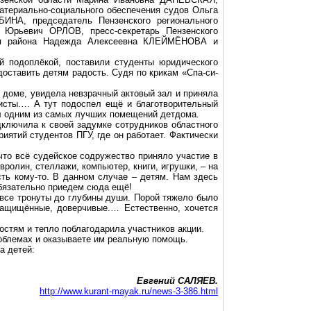
атериально-социального обеспечения судов Ольга
ИНА, председатель Пензенского регионального
 Юрьевич ОРЛОВ, пресс-секретарь Пензенского
ния района Надежда Алексеевна КЛЕЙМЁНОВА и
ой подоплёкой, поставили студенты юридического
доставить детям радость. Судя по крикам «
Спа-си-
м доме, увидела невзрачный актовый зал и приняла
исты.… А тут подоспел ещё и благотворительный
ал одним из самых лучших помещений детдома.
ключила к своей задумке сотрудников областного
иятий студентов ПГУ, где он работает. Фактически
 что всё судейское содружество приняло участие в
овролин
, стеллажи, компьютер, книги, игрушки, – на
ть кому-то. В данном случае – детям. Нам здесь
обязательно приедем сюда ещё!
 все тронуты до глубины души. Порой тяжело было
езащищённые, доверчивые.… Естественно, хочется
стям и тепло поблагодарила участников акции.
проблемах и оказываете им реальную помощь.
а детей:
Евгений САЛЯЕВ.
http://www.kurant-mayak.ru/news-3-386.html