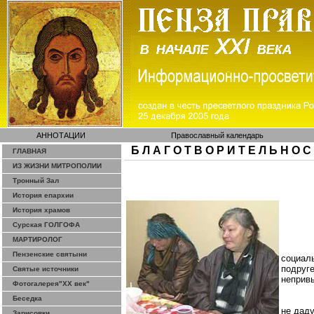
АННОТАЦИИ
Православный календарь
Б Л А Г О Т В О Р И Т Е Л Ь Н О С
ГЛАВНАЯ
ИЗ ЖИЗНИ МИТРОПОЛИИ
Тронный Зал
История епархии
История храмов
Сурская ГОЛГОФА
МАРТИРОЛОГ
Пензенские святыни
социал
подруг
Святые источники
неприв
Фотогалерея"ХХ век"
Беседка
не даду
Зарисовки