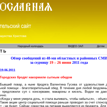
Народный календарь
ВИДЕО-ЗАЛ
Детям
 Т Ь
Обзор сообщений из 48-ми областных и районных СМ
за седмицу
19 – 26 июня
2011 года
19.06.2011
Городских бродяг накормили сытным обедом
Бывший повар, а ныне бродяга Валентина Гусева от удовольствия 
ьной помощи - благотворительный обед. В течение дня любой бездомны
е предложили суп с консервами, макароны и кисель. Водки не даю
ычно.
«Когда у меня умерла дочь, я стала выпивать, чтобы забыться», - объя
Такие акции центр социальной помощи раньше проводил за счет спонсор
т - не будет. Сейчас средства на питание выделяются из бюджета. Для 