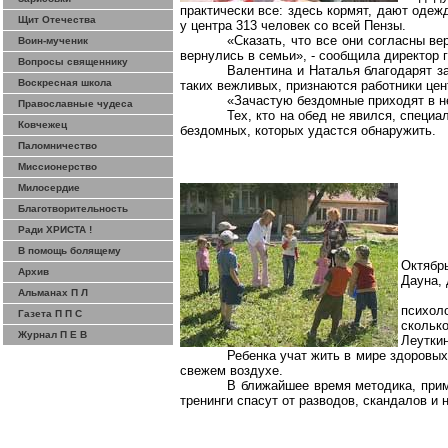
практически все: здесь кормят, дают одеж
Щит Отечества
у центра 313 человек со всей Пензы.
«Сказать, что все они согласны ве
Воин-мученик
вернулись в семьи», - сообщила директор 
Вопросы священнику
Валентина и Наталья благодарят за
Воскресная школа
таких
вежливых, признаются работники цент
«Зачастую бездомные приходят в н
Православные чудеса
Тех, кто на обед не явился, специ
Ковчежец
бездомных, которых удастся обнаружить.
Паломничество
Миссионерство
Милосердие
Благотворительность
Ради ХРИСТА !
В помощь болящему
Октябр
Архив
Дауна, 
Альманах П Л
психол
Газета П П С
скольк
Журнал П Е В
Леутки
Ребенка учат жить в мире здоровых
свежем воздухе.
В ближайшее время методика, приме
тренинги спасут от разводов, скандалов и 