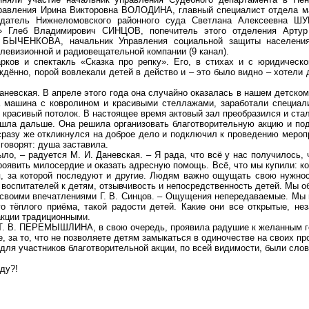
правления Ирина Викторовна ВОЛОДИНА, главный специалист отдела м
едатель
Нижнеломовского
районного суда Светлана Алексеевна ШУБ
» Глеб Владимирович СИНЦОВ, попечитель этого отделения Артур
на БЫЧЕНКОВА
, начальник Управления социальной защиты населе
левизионной и радиовещательной компании (9 канал).
арков и спектакль «
Сказка про репку
». Его, в стихах и с юридическ
дённо, порой вовлекали детей в действо и – это было видно – хотели 
аневская
. В апреле этого года она случайно оказалась в нашем детско
а машина с
ковролином
и красивыми стеллажами, заработали специал
 красивый потолок. В настоящее время актовый зал преобразился и ст
шла дальше. Она решила организовать благотворительную акцию и под
сразу же откликнулся на доброе дело и подключил к проведению меропр
 говорят: душа заставила.
ыло, – радуется М. И.
Даневская
. – Я рада, что всё у нас получилось,
проявить милосердие и оказать адресную помощь. Всё, что мы купили:
к
я, за которой последуют и другие. Людям важно ощущать свою нужнос
 воспитателей к детям, отзывчивость и непосредственность детей. Мы 
я своими впечатлениями Г. В. Синцов. – Ощущения непередаваемые. Мы
о тёплого приёма, такой радости детей. Какие они все открытые, н
акции традиционными.
 Т. В. ПЕРЕМЫШЛИНА, в свою очередь, проявила радушие к желанным го
те, за то, что не позволяете детям замыкаться в одиночестве на своих 
для участников благотворительной акции, по всей видимости, были слов
ду?!