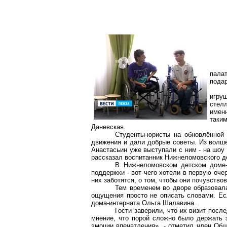
пала
подар
игруш
стел
именн
таки
Даневская
.
Студенты-юристы на обновлённой 
движения и дали добрые советы. Из волше
Анастасьин уже выступали с ним - на шоу
рассказал воспитанник
Нижнеломовского
де
В
Нижнеломовском
детском доме-
поддержки - вот чего хотели в первую очер
них заботятся, о том, чтобы они почувст
Тем временем во дворе образовала
ощущения просто не описать словами. Ес
дома-интерната Ольга
Шалавина
.
Гости заверили, что их визит посл
мнение, что порой сложно было держать 
эмоции впечатления», - отметил член Общ