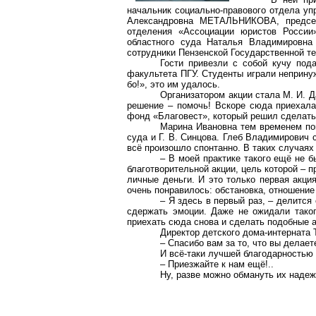
начальник социально-правового отдела у
Александровна МЕТАЛЬНИКОВА, предс
отделения «Ассоциации юристов России
областного суда Наталья Владимиров
сотрудники Пензенской Государственной те
Гости привезли с собой кучу под
факультета ПГУ. Студенты играли непринуж
бо
!», это им удалось.
Организатором акции стала М. И.
Д
решение – помочь! Вскоре сюда приехал
фонд «Благовест», который решил сделать
Марина Ивановна тем временем по
суда и Г. В. Синцова. Глеб Владимирович 
всё произошло спонтанно. В таких случаях
– В моей практике такого ещё не б
благотворительной акции, цель которой – 
личные деньги. И это только первая акци
очень понравилось: обстановка, отношение
– Я здесь в первый раз, – делитс
сдержать эмоции. Даже не ожидали таког
приехать сюда снова и сделать подобные 
Директор детского дома-интерната
– Спасибо вам за то, что вы делае
И всё-таки лучшей благодарностью 
– Приезжайте к нам ещё!..
Ну, разве можно обмануть их надеж