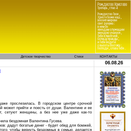
Детское творчество
Стихи
КОНТАКТЫ
06.08.26
И
даже прослезилась. В городском центре срочной
й может прийти и поесть от души. Валентине и ее
т, сетуют женщины, а без нее уже даже как-то
снила бездомная Валентина Гусева.
ов: дадут богатые денег - будет обед для бомжей,
того
,
чтобы вернуть бездомных в семью, делается