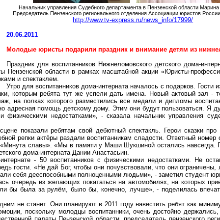
Начальник управления Судебного департамента в Пензенской области Марин
Председатель Пензенского регионального отделения Ассоциации юристов России
http://www.tv-express.ru/news_info/17999/
20.06.2011
Молодые юристы подарили праздник и внимание детям из
нижне
Праздник для воспитанников
Нижнеломовского
детского дома-интер
ты Пензенской области в рамках масштабной акции «Юристы-професс
ками и спектаклем.
Утро для воспитанников дома-интерната началось с подарков. Гости и
ки, которым ребята тут же успели дать имена. Новый актовый зал - 
лаж, на полках которого разместились все медали и дипломы воспитан
о адресная помощь детскому дому. Этим они будут пользоваться. Я ду
ми физическими недостатками», - сказала начальник управления суд
сцене показали ребятам свой дебютный спектакль. Герои
сказки про
бной репки актёры раздали воспитанникам сладости. Ответный номер 
 «Минута славы». «Мы в памяти у Маши Шукшиной остались навсегда. 
тского дома-интерната Дании Анастасьин.
интернате - 50 воспитанников с физическими недостатками. Не оста
едь гости. «Не дай Бог, чтобы они почувствовали, что они ограничены,
вовали себя дееспособными полноценными людьми», - заметил студент 
сь очередь из желающих покататься на автомобилях, на которых прие
ли бы была за рулём, было бы, конечно, лучше», - поделилась впеч
едним не станет. Они планируют в 2011 году навестить ребят как мини
эмоции, поскольку молодцы воспитанники, очень достойно держались
ественной палаты Пензенской области, председатель пензенского рег