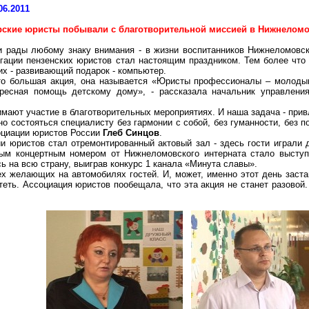
06.2011
рские
юристы побывали с благотворительной миссией в
Нижнелом
и рады любому знаку внимания - в жизни воспитанников
Нижнеломовск
егации пензенских юристов стал настоящим праздником. Тем более что
х - развивающий подарок - компьютер.
то большая акция, она называется «Юристы профессионалы – молодым»
ресная помощь детскому дому», - рассказала начальник управления
имают участие в благотворительных мероприятиях. И наша задача - привл
о состояться специалисту без гармонии с собой, без гуманности, без 
оциации юристов России
Глеб Синцов
.
 юристов стал отремонтированный актовый зал - здесь гости играли д
ным концертным номером от
Нижнеломовского
интерната стало высту
ь на всю страну, выиграв конкурс 1 канала «Минута славы».
х желающих на автомобилях гостей. И, может, именно этот день заста
теть. Ассоциация юристов пообещала, что эта акция не станет разовой.