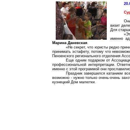
20.
Су
Он
визит дел
Для старши
«Э
именно ад
Марина
Даневская
.
«Не секрет, что юристы редко прин
принимать эстафету, потому что невозможн
Пензенского регионального отделения Асс
Еще одним подарком от Ассоциации
профессиональной интерпретации. Ответ
именно с этой программой они прославилис
Праздник завершился катанием все
возможно - нужно только очень-очень захо
кузнецкий Дом малютки.