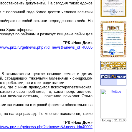
 восстановить документы. На сегодня таких едоков
а с половиной года более десяти человек все-таки
 забирают с собой остатки недоеденного хлеба. Но
яна Христофорова.
 проедут по районам и развезут пищевые пайки для
ТРК «Наш Дом»
://www.pnz.ru/getnews.php?tid=news&&news_id=40005
. В комплексном центре помощи семье и детям
ей, страдающих тяжелыми болезнями - синдромом
 с ребятами, но и с их родителями.
ги, где с ними проводится психотерапевтическая,
акие-то свои проблемы, то, сами представляете,
ными возможностями», - пояснила психолог Ольга
ьми занимаются в игровой форме и обязательно на
, но налицо разлад. По мнению психологов, такие
HotLog с 21.11.06
ТРК «Наш Дом»
://www.pnz.ru/getnews.php?tid=news&&news_id=40002