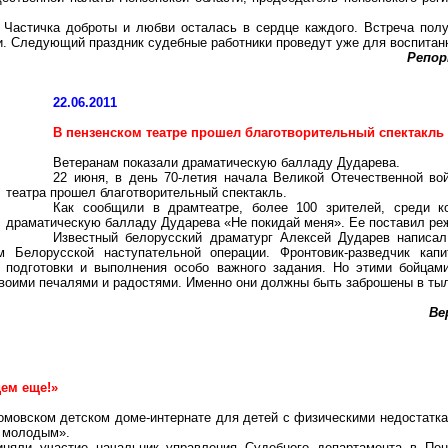
. Частичка доброты и любви осталась в сердце каждого. Встреча пол
и. Следующий праздник судебные работники проведут уже для воспитанн
Репор
22.06.2011
В пензенском театре прошел благотворительный спектакль
Ветеранам показали драматическую балладу
Дударева
.
22 июня, в день 70-летия начала Великой Отечественной во
театра прошел благотворительный спектакль.
Как сообщили в драмтеатре, более 100 зрителей, среди к
драматическую балладу
Дударева
«Не покидай меня». Ее поставил ре
Известный белорусский драматург Алексей
Дударев
написал 
м Белорусской наступательной операции. Фронтовик-разведчик ка
 подготовки и выполнения особо важного задания. Но этими бойцам
воими печалями и радостями. Именно они должны быть заброшены в тыл 
Ве
1
ем еще!»
омовском
детском доме-интернате для детей с физическими недостатка
 молодым».
иняли участие начальник управления Судебного департамента в Пе