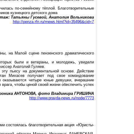
училась по-семейному тёплой. Благотворительные
иков кузнецкого детского дома
таж: Татьяны Гусевой, Анатолия
Вольникова
http://penza.rfn.ru/rnews.html?id=35496&cid=7
йны, на Малой сцене пензенского драматического
оторых были и ветераны, и молодежь, увидели
жиссер Анатолий Гуляев.
эту пьесу на документальной основе. Действие
питан
Михасев
получает под свое командование
и оказываются четыре юные девушки, вчерашние
врага, чтобы ценой своей жизни обеспечить успех
роника АНТОНОВА, фото Владимира ГРИШИНА
http://www.pravda-news.ru/node/7773
ми состоялась благотворительная акция «Юристы-
нзенской области Марина Ивановна ДАНЕВСКАЯ,