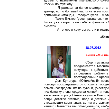
думает о назначении итальянского фут
России по футболу.
- Я ратовал за более молодого, а
тренер, но по большей части на всем про
приличные команды, - говорит Гусев. - А эт
Также Виктор Гусев признался, что
Гусев уже сыграл сам себя в фильме «М
вместе».
- А теперь я хочу сыграть и в теат
«
Ком
18.07.2012
Акция «Мы вм
Сбор гуманит
продолжается Масшта
побуждает к действию
за решение проблем в
пострадавшим в Красно
Дом Культуры «Юбилейный» прове
помощи пострадавшим от стихии в городе
помочь пострадавшим на Кубани, участвуйте
них были куплены средства личной гигиен
населению города Пензы на улице Виногра
вещи, детское питание, вода и детские
страдающим
крымчанам
, детям и старика
нашего Отечества мы объединяемся, чтобы