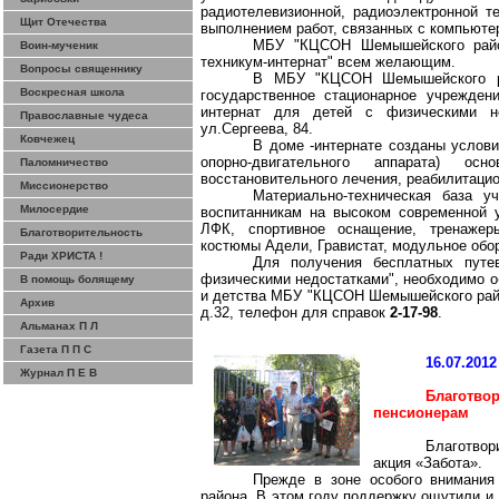
радиотелевизионной, радиоэлектронной т
Щит Отечества
выполнением работ, связанных с компьюте
МБУ "КЦСОН
Шемышейского
райо
Воин-мученик
техникум-интернат" всем желающим.
Вопросы священнику
В МБУ "КЦСОН
Шемышейского
р
Воскресная школа
государственное стационарное учрежден
интернат для детей с физическими не
Православные чудеса
ул.Сергеева, 84.
Ковчежец
В доме
-и
нтернате созданы услов
опорно-двигательного аппарата) о
Паломничество
восстановительного лечения, реабилитацио
Миссионерство
Материально-техническая база у
Милосердие
воспитанникам на высоком современной у
ЛФК, спортивное оснащение, тренаже
Благотворительность
костюмы Адели,
Гравистат
, модульное обо
Ради ХРИСТА !
Для получения бесплатных путе
физическими недостатками", необходимо о
В помощь болящему
и детства МБУ "КЦСОН
Шемышейского
рай
Архив
д.32, телефон для справок
2-17-98
.
Альманах П Л
Газета П П С
16.07.2012
Журнал П Е В
Благотво
пенсионерам
Благотвор
акция «Забота».
Прежде в зоне особого внимания
района. В этом году поддержку ощутили и