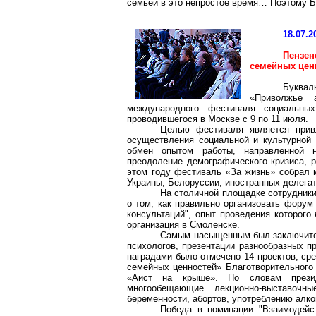
семьей в это непростое время
… П
оэтому 
18.07.2
Пензе
семейных цен
Буква
«Приволжье 
международного фестиваля социальны
проводившегося в Москве с 9 по 11 июля.
Целью фестиваля является прив
осуществления социальной и культурной 
обмен опытом работы, направленной н
преодоление демографического кризиса, р
этом году фестиваль «За жизнь» собрал м
Украины, Белоруссии, иностранных делегат
На столичной площадке сотрудник
о том, как правильно организовать форум
консультаций", опыт проведения которог
организация в Смоленске.
Самым насыщенным был заключител
психологов, презентации разнообразных пр
наградами было отмечено 14 проектов, ср
семейных ценностей» Благотворительного
«Аист на крыше». По словам през
многообещающие лекционно-выставочны
беременности, абортов, употреблению алко
Победа в номинации "Взаимодейст