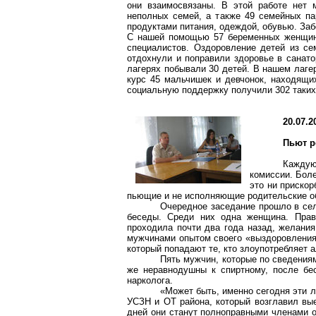
они взаимосвязаны. В этой работе нет 
неполных семей, а также 49 семейных п
продуктами питания, одеждой, обувью. Забо
С нашей помощью 57 беременных женщин 
специалистов. Оздоровление детей из се
отдохнули и поправили здоровье в санато
лагерях побывали 30 детей. В нашем лаге
курс 45 мальчишек и девчонок, находящих
социальную поддержку получили 302
таких
20.07.2
Пьют р
Каждую
комиссии. Боле
это ни прискор
пьющие и не исполняющие родительские о
Очередное заседание прошло в с
беседы. Среди них одна женщина. Правд
проходила почти два года назад, желания
мужчинами опытом своего «выздоровления»,
который попадают те, кто злоупотребляет 
Пять мужчин, которые по сведения
же неравнодушны к спиртному, после бе
нарколога.
«Может быть, именно сегодня эти 
УСЗН и ОТ района, который возглавил вые
дней они станут полноправными членами 