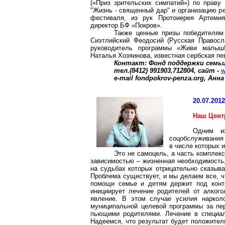
(«Приз зрительских симпатий») по праву
"Жизнь - священный дар" и организацию р
фестиваля, из рук Протоиерея
Артемия
директор БФ «Покров».
Также ценные призы победителям
Сиэтлийский
Феодосий (Русская Правосл
руководитель программы «Живи малыш!
Наталья
Хозяинова
, известная сербская п
Контакт: Фонд поддержки семьи
тел.(8412) 991903,712804, сайт -
w
е
-mail
fondpokrov-penza.org, Анна
20.07.201
Наш Цент
Одним из
соцобслуживания
в числе которых и
Это не самоцель, а часть комплек
зависимостью – жизненная необходимость
на судьбах которых отрицательно сказыва
Проблема существует, и мы делаем все, ч
помощи семье и детям держит под конт
инициирует лечение родителей от алкого
явление. В этом случае усилия наркол
муниципальной целевой программы за пе
пьющими родителями. Лечение в специал
Надеемся, что результат будет положител