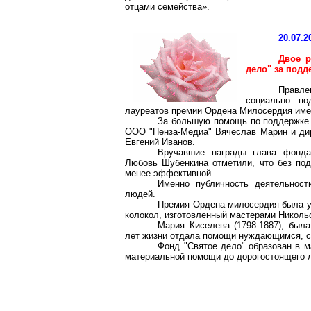
отцами семейства».
20.07.2
Двое 
дело" за подд
Правле
социально по
лауреатов премии Ордена Милосердия име
За большую помощь по поддержке 
ООО "
Пенза-Медиа
" Вячеслав Марин и д
Евгений Иванов.
Вручавшие награды глава фонда
Любовь
Шубенкина
отметили, что без по
менее эффективной.
Именно публичность деятельност
людей.
Премия Ордена милосердия была уч
колокол, изготовленный мастерами Никольс
Мария Киселева (1798-1887), была
лет жизни отдала помощи
нуждающимся
, 
Фонд "Святое дело" образован в м
материальной помощи до дорогостоящего ле