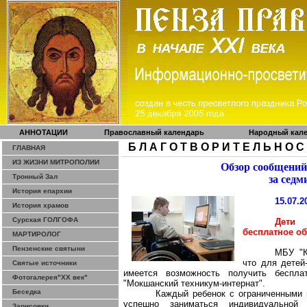
АННОТАЦИИ
Православный календарь
Народный кал
Б Л А Г О Т В О Р И Т Е Л Ь Н О С
ГЛАВНАЯ
ИЗ ЖИЗНИ МИТРОПОЛИИ
Обзор сообщений
Тронный Зал
за седм
История епархии
15.07.2
История храмов
Сурская ГОЛГОФА
Дети 
бесплатное о
МАРТИРОЛОГ
Пензенские святыни
МБУ 
что для детей
Святые источники
имеется возможность получить беспл
Фотогалерея"ХХ век"
"
Мокшанский
техникум-интернат".
Беседка
Каждый ребенок с ограниченными 
успешно заниматься индивидуальной 
Зарисовки