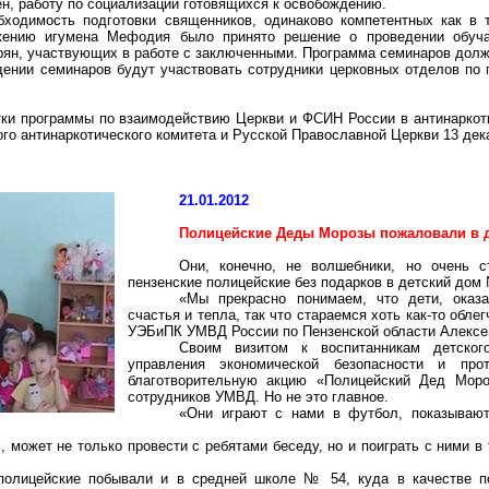
н, работу по социализации готовящихся к освобождению.
бходимость подготовки священников, одинаково компетентных как в
ожению игумена
Мефодия
было принято решение о проведении обуча
ирян, участвующих в работе с заключенными. Программа семинаров долж
дении семинаров будут участвовать сотрудники церковных отделов по
тки программы по взаимодействию Церкви и ФСИН России в антинаркот
ого
антинаркотического
комитета и Русской Православной Церкви 13 де
21.01.2012
Полицейские Деды Морозы пожаловали в 
Они, конечно, не волшебники, но очень с
пензенские полицейские без подарков в детский дом 
«Мы прекрасно понимаем, что дети, оказ
счастья и тепла, так что стараемся хоть как-то обле
УЭБиПК
УМВД России по Пензенской области Алексе
Своим визитом к воспитанникам детског
управления экономической безопасности и про
благотворительную акцию «Полицейский Дед Моро
сотрудников УМВД. Но не это главное.
«Они играют с нами в футбол, показывают 
 может не только провести с ребятами беседу, но и поиграть с ними в 
 полицейские побывали и в средней школе № 54, куда в качестве п