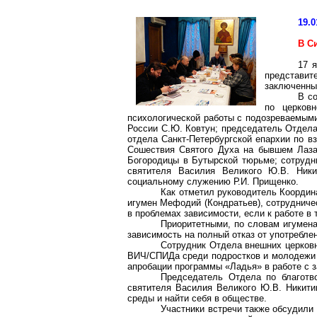
19.0
В С
17 
представи
заключенны
В с
по церковн
психологической работы с подозреваемым
России С.Ю. Ковтун; председатель Отдела
отдела Санкт-Петербургской епархии по 
Сошествия Святого Духа на бывшем Лаз
Богородицы в Бутырской тюрьме; сотруд
святителя Василия Великого Ю.В. Ники
социальному служению Р.И.
Прищенко
.
Как отметил руководитель Координ
игумен Мефодий (Кондратьев), сотрудниче
в проблемах зависимости, если к работе 
Приоритетными, по словам игумен
зависимость на полный отказ от употребле
Сотрудник Отдела внешних церков
ВИЧ/
СПИДа
среди подростков и молодежи 
апробации программы «Ладья» в работе с з
Председатель Отдела по благотво
святителя Василия Великого Ю.В. Никити
среды и найти себя в обществе.
Участники встречи также обсудили