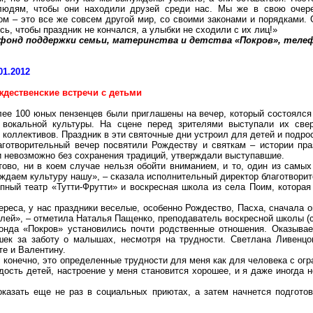
людям, чтобы они находили друзей среди нас. Мы же в свою оче
ом – это все же совсем другой мир, со своими законами и порядками.
ось, чтобы праздник не кончался, а улыбки не сходили с их лиц!»
нд поддержки семьи, материнства и детства «Покров», телефон:
01.2012
ждественские встречи с детьми
лее 100 юных
пензенцев
были приглашены на вечер, который состоялся
 вокальной
культуры
. На сцене перед зрителями выступали их свер
 коллективов. Праздник в эти святочные дни устроил для детей и
подро
аготворительный вечер посвятили Рождеству и святкам –
истории
пра
 невозможно без сохранения традиций, утверждали выступавшие.
тово, ни в коем случае нельзя обойти вниманием, и то, один из сам
рождаем культуру нашу», – сказала исполнительный директор благотвори
епный
театр
«
Тутти-Фрутти
» и воскресная школа из села Поим, котора
тереса, у нас праздники веселые, особенно Рождество, Пасха, сначала о
лей», – отметила Наталья Пащенко, преподаватель воскресной школы (
онда «Покров» установились почти родственные отношения. Оказыва
шек за заботу о малышах, несмотря на трудности. Светлана
Ливенцо
те и Валентину.
, конечно, это определенные трудности для меня как для человека с ог
адость детей, настроение у меня становится хорошее, и я даже иногда 
оказать еще не раз в социальных приютах, а затем начнется подгото