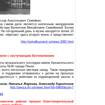
ислав Анатольевич
Семейкин
.
на самом деле является кнопочным аккордеоном
мейстеру Валентине Михайловне
Семейкиной
. Более
. На сегодняшний день в музее находится более 10
зею, обретают здесь вторую жизнь и представляют
http://gorodkuzneck.ru/news-2082.html
авили с наступающим Богоявлением
ты музыкального колледжа имени Архангельского
колы №30 города Пенза.
 всего несколько месяцев назад. Такие праздники
м и подарками отправились к детям на прошлую
оделиться с ребятами из коррекционной школы и
иков
, Наталья
Жаркова
, Александр Харитонов
http://penza.rfn.ru/rnews.html?id=59650&cid=7
012
алинском
районе прошел благотворительный
 свечу добра!»