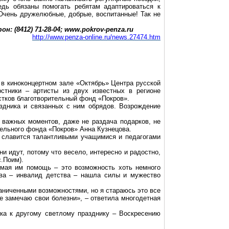
редь обязаны
помогать ребятам адаптироваться
к
 Очень дружелюбные, добрые, воспитанные! Так не
 (8412) 71-28-04;
www.pokrov-penza.ru
http://www.penza-online.ru/news.27474.htm
 в киноконцертном зале «Октябрь» Центра русской
стники – артисты из двух известных в регионе
стков
благотворительный фонд «Покров».
здника и связанных с ним обрядов. Возрождение
ых важных моментов, даже не раздача
подарков
, не
тельного фонда «Покров» Анна Кузнецова.
я славится талантливыми учащимися и педагогами
ни идут, потому что весело, интересно и радостно,
с
.П
оим).
емая им помощь – это возможность хоть немного
ва
– инвалид детства – нашла силы и мужество
раниченными возможностями, но я стараюсь это все
не замечаю свои болезни», – ответила многодетная
вка к другому светлому празднику – Воскресению