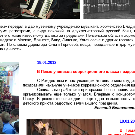
ией» передал в дар музейному учреждению музыкант, хормейстер Влад
вумя регистрами, с виду похожий на
двухрегистровый
русский баян, 
л его маме известному далеко за пределами Пензенской области хор
щадках в Москве, Брянске, Баку, Липецке, Ульяновске и других городах
чан
. По словам директора Ольги Горновой, вещи, переданные в дар му
ю ценность.
18.01.2012
В Пензе учеников коррекционного класса поздр
С Рождеством и наступающим Богоявлением студен
поздравили накануне учеников коррекционного отделения ш
Социальные работники при храмах Пензы появились
организовывать еще только учатся. Впервые с концерто
Пасху. В рождественские дни - еще одна возможность п
детского приюта радостью величайшего праздника.
Евгений
Белохвост
18.01.2
В
Там
концерт «Зажги