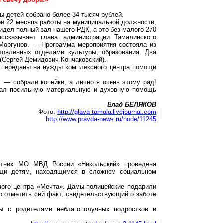
ы детей собрано более 34 тысяч рублей.
и 22 месяца работы на муниципальной должности,
видел полный зал нашего РДК, а это без малого 270
ассказывает глава администрации
Тамалинского
Моргунов
. — Программа мероприятия состояла из
товленных отделами культуры, образования. Два
(Сергей
Демидович
Кончаковский
).
т переданы на нужды комплексного центра помощи
т — собрали копейки, а лично я очень этому рад!
казал посильную материальную и духовную помощь
Влад БЕЛЯКОВ
Фото:
http://glava-tamala.livejournal.com
http://www.pravda-news.ru/node/11245
летних МО МВД России «Никольский» проведена
мощи детям, находящимся в сложном социальном
ого центра «Мечта». Дамы-полицейские подарили
о отметить сей факт, свидетельствующий о заботе
ы с родителями неблагополучных подростков и