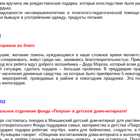
ама вручила им рождественские подарки, которые впоследствии были р
ардыш
.
адзорности несовершеннолетних и психолого-педагогической помощи
ли бывшую в употреблении одежду, продукты питания.
2
воримое во благо
ушие, желание помочь нуждающимся в наше сложное время являютс
сопереживать, живут среди нас, занимаясь благотворительностью. При
од все ребята ждут доброго волшебника – Деда Мороза, который всем 
й ситуации, сделать подарок – большая проблема.
В преддверии пра
 населения денежные средства, на которые было приобретено 5 новогод
 мероприятий, проводимых в районе в новогодние праздники. Эта п
а милосердие.
012
альное отделение фонда «Покров» в детском доме-интернате!
аря состоялась поездка в
Мокшанский
детский дом-интернат для умствен
готворительного Фонда поддержки семьи, материнства и детства «Покро
одарил подарки ребятам: ноутбук, книги для библиотеки, сладости, а 
узнецова говорит: «Общение воспитанников дома-интерната и волонтеро
м, но в любом случае мы вынуждены уезжать, а они оставаться. Поэт