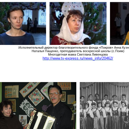
Исполнительный директор благотворительного фонда «Покров» Анна Куз
Наталья Пащенко, преподаватель воскресной школы (с
.П
оим)
Многодетная мама Светлана
Ливенцова
http://www.tv-express.ru/news_info/20462/