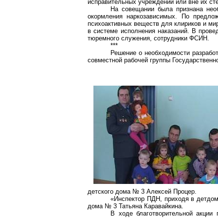
исправительных учреждений или вне их сте
На совещании была признана нео
окормления наркозависимых. По предл
психоактивных веще
ств дл
я клириков и м
в системе исполнения наказаний. В прове
тюремного служения, сотрудники ФСИН.
***
Решение о необходимости разрабо
совместной рабочей группы Государственн
детского дома № 3 Алексей
Процер
.
«Инспектор ПДН, приходя в детдом,
дома № 3 Татьяна
Каравайкина
.
В ходе благотворительной акции