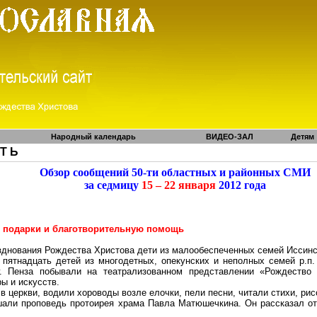
Народный календарь
ВИДЕО-ЗАЛ
Детям
 Т Ь
Обзор сообщений 50-ти областных и районных СМИ
за седмицу
15 – 22 января
2012 года
2
 подарки и благотворительную помощь
зднования Рождества Христова дети из малообеспеченных семей
Иссинс
 пятнадцать детей из многодетных, опекунских и неполных семей р.п
. Пенза побывали на театрализованном представлении «Рождество 
ы и искусств.
в церкви, водили хороводы возле елочки, пели песни, читали стихи, рис
шали проповедь протоирея храма Павла
Матюшечкина
. Он рассказал о