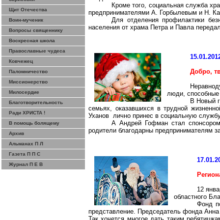
Кроме того, социальная служба хр
Щит Отечества
предпринимателями А.
Горбылевым
и Н.
К
Для отделения профилактики безн
Воин-мученик
населения от храма Петра и Павла переда
Вопросы священнику
Воскресная школа
Православные чудеса
15.01.201
Ковчежец
Добро, т
Паломничество
Миссионерство
Неравнод
Милосердие
люди, способные 
В Новый г
Благотворительность
семьях, оказавшихся в трудной жизненно
Ради ХРИСТА !
Уханов
лично принес в социальную службу
А Андрей Гофман стал спонсором
В помощь болящему
родители благодарны предпринимателям з
Архив
Альманах П Л
Газета П П С
17.01.2
Журнал П Е В
Регион
12 янв
областного Бла
Фонд п
представление. Председатель фонда Анна К
Так хочется многое дать таким ребятишка