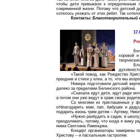
чтобы дети привыкали к определенным 
современной жизни. Потому что детский д
хотелось уезжать от этих ребят. Так хотел
Контакты:
Благотворительный фо
17.
Ро
Бо
хоровой и
творческих
Бл
духовности
«Такой повод, как Рождество Хрис
праздник
и стихи у елки, а то, что мы воз
Номера подготовили детский верт
далеко за пределами Белинского района.
«Сначала идут
дети
, идут ради ин
а потом они уже ведут в
храм
своих родите
Со многими из приглашенных у ф
отблагодарить мам, пап, бабушек и деду
подарить жизнь трем детям – Артему, Ники
«Нужно разбудить в садик, в школу
преодолевать, потому, что когда я вижу р
мама Светлана
Ливенцова
.
Концерт организаторы намерены п
Христову – и пасхальным
гастролям
.