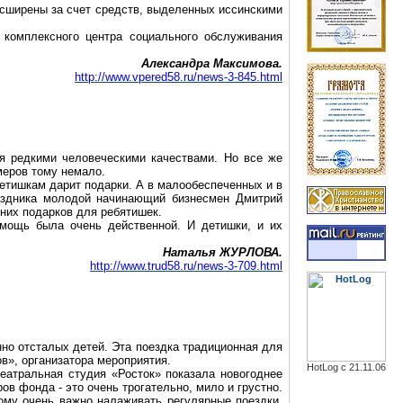
асширены за счет средств, выделенных
иссинскими
 комплексного центра социального обслуживания
Александра Максимова.
http://www.vpered58.ru/news-3-845.html
я редкими человеческими качествами. Но
все
же
меров тому немало.
детишкам дарит подарки.
А в малообеспеченных и в
здника молодой начинающий бизнесмен Дмитрий
них подарков для ребятишек.
омощь была очень действенной. И детишки, и их
Наталья ЖУРЛОВА.
http://www.trud58.ru/news-3-709.html
но отсталых детей. Эта поездка традиционная для
в», организатора мероприятия.
HotLog с 21.11.06
театральная студия «Росток» показала новогоднее
в фонда - это очень трогательно, мило и грустно.
ому очень важно налаживать регулярные поездки,