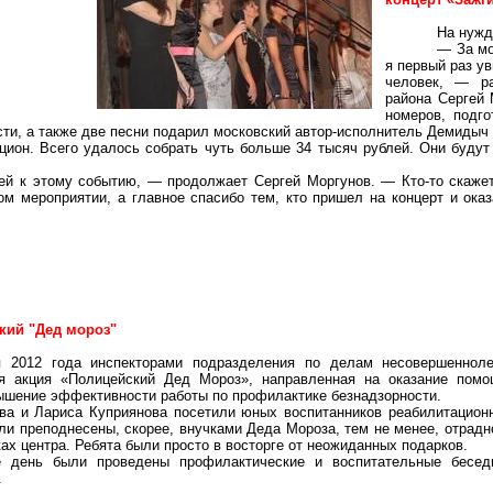
На нужд
— За мо
я первый раз у
человек, — р
района Сергей
номеров, подго
сти, а также две песни подарил московский автор-исполнитель
Демидыч
цион. Всего удалось собрать чуть больше 34 тысяч рублей. Они буду
й к этому событию, — продолжает Сергей
Моргунов
. — Кто-то скаже
ном мероприятии, а главное спасибо тем, кто пришел на концерт и о
2
кий "Дед мороз"
я 2012 года инспекторами подразделения по делам несовершенно
ая акция «Полицейский Дед Мороз», направленная на оказание по
ышение эффективности работы по профилактике безнадзорности.
а и Лариса Куприянова посетили юных воспитанников реабилитационн
ли преподнесены, скорее, внучками Деда Мороза, тем не менее, отрадн
ах центра. Ребята были просто в восторге от неожиданных подарков.
е день были проведены профилактические и воспитательные бесед
.