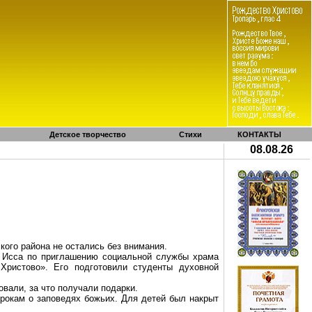
Детское творчество
Стихи
КОНТАКТЫ
08.08.26
кого
района не остались без внимания.
.
Исса
по приглашению социальной службы храма
Христово». Его подготовили студенты духовной
овали, за что получали подарки.
трокам о заповедях божьих. Для детей был накрыт