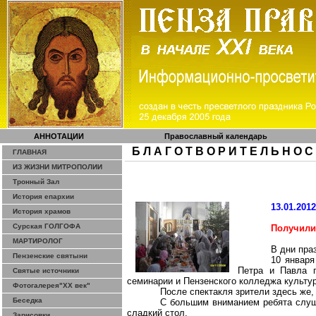
АННОТАЦИИ
Православный календарь
Б Л А Г О Т В О Р И Т Е Л Ь Н О С
ГЛАВНАЯ
ИЗ ЖИЗНИ МИТРОПОЛИИ
Тронный Зал
История епархии
13.01.201
История храмов
Сурская ГОЛГОФА
Получили
МАРТИРОЛОГ
В дни пра
Пензенские святыни
10 января
Петра и Павла
г
Святые источники
семинарии и Пензенского колледжа культур
Фотогалерея"ХХ век"
После спектакля зрители здесь же, 
Беседка
С большим вниманием ребята слу
сладкий стол.
Зарисовки