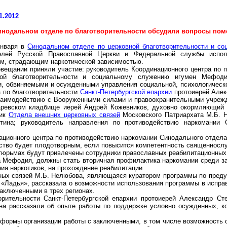
1.2012
инодальном отделе по благотворительности обсудили вопросы п
января в
Синодальном отделе по церковной благотворительности и с
телей Русской Православной Церкви и Федеральной службы испо
м, страдающим наркотической зависимостью.
овещании приняли участие: руководитель Координационного центра по 
ой благотворительности и социальному служению игумен Мефодий
и, обвиняемыми и осужденными управления социальной, психологичес
 по благотворительности
Санкт-Петербургской епархии
протоиерей Алек
взаимодействию с Вооруженными силами и правоохранительными учреж
аревском кладбище иерей Андрей Кожевников, духовно
окормляющий
ник
Отдела внешних церковных связей
Московского Патриархата М.Б. Н
тина; руководитель направления по противодействию наркомании С
ационного центра по противодействию наркомании Синодального отдел
ство будет плодотворным, если повысится компетентность священносл
в тюрьмах будут привлечены сотрудники православных реабилитационных
а
Мефодия
, должны стать вторичная профилактика наркомании среди з
ния наркотиков, на прохождение реабилитации.
ных связей М.Б. Нелюбова, являющаяся куратором программы по преду
«Ладья», рассказала о возможности использования программы в испра
аключенными в трех регионах.
рительности Санкт-Петербургской епархии протоиерей Александр Ст
на рассказали об опыте работы по поддержке условно осужденных, к
 формы организации работы с заключенными, в том числе возможность 