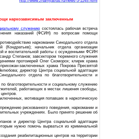
http://www.znamyatrud.ru/news-3-1145.html
омощи наркозависимым заключенным
оциальному служению
состоялась рабочая встреча
лнения наказаний (ФСИН) по вопросам помощи
противодействию наркомании Синодального отдела
 (Кондратьев); начальник отдела организации
кой и воспитательной работы с осужденными ФСИН
сандр Степанов;
завсектором тюремного служения
дениями протоиерей Олег Скоморох; клирик храма
прихожан-заключенных храма Покрова Пресвятой
елюбова; директор Центра социальной адаптации
инодального отдела по благотворительности и
а по благотворительности и социальному служению
ужителей, работающих в местах лишения свободы,
 центров.
аключенных, мотивация попавших в наркотическую
преждению рискованного поведения, наркомании и
вительных учреждениях. Было принято решение об
епанов и директор Центра социальной адаптации
оторым нужно помочь вырваться из криминальной
создания реабилитационных центров на территории