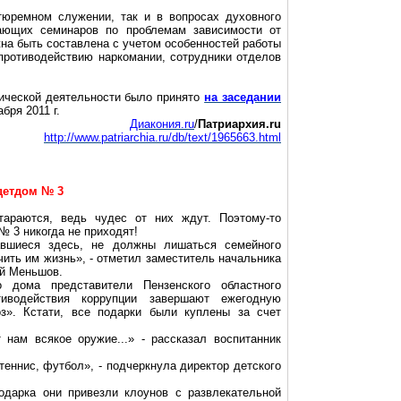
 тюремном служении, так и в вопросах
духовного
ющих семинаров по проблемам зависимости от
на быть составлена с учетом особенностей работы
 противодействию наркомании, сотрудники отделов
ической деятельности было принято
на заседании
кабря
2011 г
.
Диакония.ru
/
Патриархия.ru
http://www.patriarchia.ru/db/text/1965663.html
детдом № 3
тараются, ведь чудес от них ждут. Поэтому-то
№ 3 никогда не приходят!
авшиеся здесь, не должны лишаться семейного
гчить им жизнь», - отметил заместитель начальника
й Меньшов.
о дома представители Пензенского областного
тиводействия коррупции завершают ежегодную
з». Кстати, все подарки были куплены за счет
нам всякое оружие...» - рассказал воспитанник
теннис, футбол», - подчеркнула директор детского
одарка они привезли клоунов с развлекательной