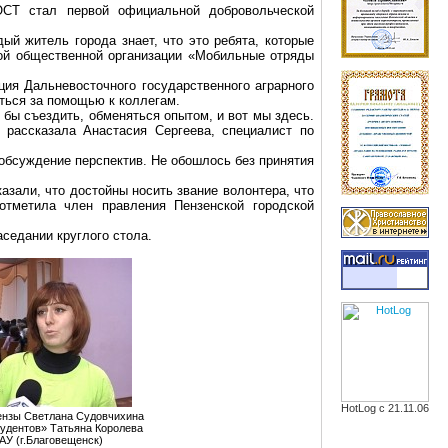
ОСТ стал первой официальной добровольческой
ый житель города знает, что это ребята, которые
ой общественной организации «Мобильные отряды
ция Дальневосточного государственного аграрного
иться за помощью к коллегам.
о бы съездить, обменяться опытом, и вот мы здесь.
рассказала Анастасия Сергеева, специалист по
 обсуждение перспектив. Не обошлось без принятия
азали, что достойны носить звание волонтера, что
тметила член правления Пензенской городской
седании круглого стола.
HotLog с 21.11.06
Пензы Светлана Судовчихина
удентов» Татьяна Королева
АУ (г
.Б
лаговещенск)