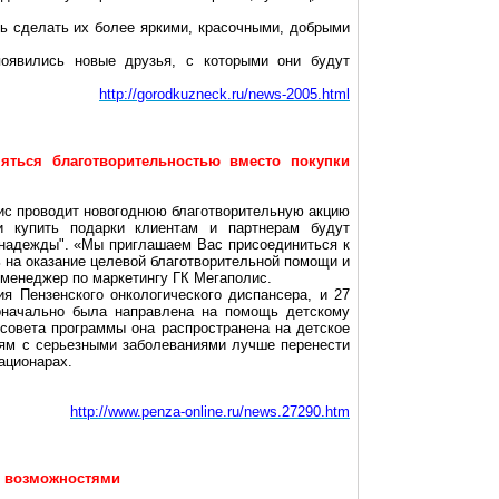
ь сделать их более яркими, красочными, добрыми
появились новые друзья, с которыми они будут
http://gorodkuzneck.ru/news-2005.html
яться благотворительностью вместо покупки
ис проводит новогоднюю благотворительную акцию
и купить подарки клиентам и партнерам будут
к надежды". «Мы приглашаем Вас
присоединиться
к
 на оказание целевой благотворительной помощи и
 менеджер по маркетингу ГК Мегаполис.
я Пензенского онкологического диспансера, и 27
оначально была направлена на помощь детскому
 совета программы она распространена на детское
тям с серьезными заболеваниями лучше перенести
ационарах.
http://www.penza-online.ru/news.27290.htm
и возможностями