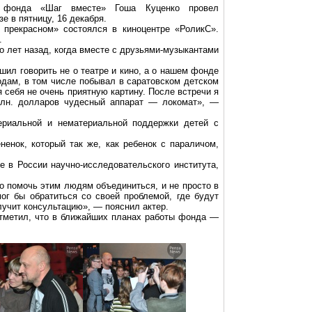
го фонда «Шаг вместе» Гоша Куценко провел
е в пятницу, 16 декабря.
 прекрасном» состоялся в киноцентре «РоликС».
.
о лет назад, когда вместе с друзьями-музыкантами
шил говорить не о театре и кино, а о нашем фонде
одам, в том числе побывал в саратовском детском
себя не очень приятную картину. После встречи я
млн. долларов чудесный аппарат — локомат», —
ериальной и нематериальной поддержки детей с
енок, который так же, как ребенок с параличом,
е в России научно-исследовательского института,
мо помочь этим людям объединиться, и не просто в
мог бы обратиться со своей проблемой, где будут
лучит консультацию», — пояснил актер.
отметил, что в ближайших планах работы фонда —