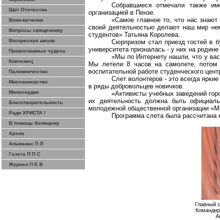
Собравшиеся отмечали также им
Щит Отечества
организацией в Пензе.
«Самое главное то, что нас знают 
Воин-мученик
своей деятельностью делают наш мир нем
Вопросы священнику
студентов» Татьяна Королева.
Воскресная школа
Сюрпризом стал приезд гостей в б
университета призналась - у них на родин
Православные чудеса
«Мы по Интернету нашли, что у вас
Ковчежец
Мы летели 8 часов на самолете, потом 
воспитательной работе студенческого цент
Паломничество
Слет волонтеров - это всегда ярки
Миссионерство
в ряды добровольцев новичков.
Милосердие
«Активисты учебных заведений горо
их деятельность должна быть официаль
Благотворительность
молодежной общественной организации «М
Ради ХРИСТА !
Программа слета была рассчитана н
В помощь болящему
Архив
Альманах П Л
Газета П П С
Журнал П Е В
Главный с
Командир
А