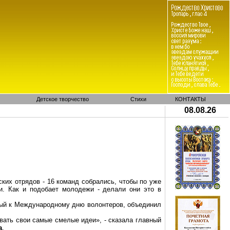
Детское творчество
Стихи
КОНТАКТЫ
08.08.26
ких отрядов - 16 команд собрались, чтобы по уже
и. Как и подобает молодежи - делали они это в
ный к Международному дню волонтеров, объединил
вать свои самые смелые идеи», - сказала главный
а
.