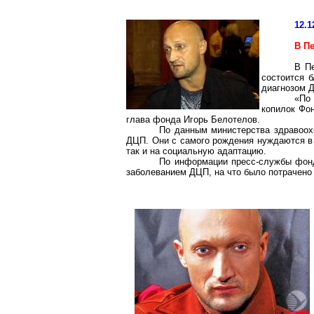
12.1
В П
В Пе
состоится 
диагнозом 
«По
копилок Фо
глава фонда Игорь Белотелов.
По данным министерства здравоохр
ДЦП. Они с самого рождения нуждаются в 
так и на социальную адаптацию.
По информации пресс-службы фонд
заболеванием ДЦП, на что было потрачено 2