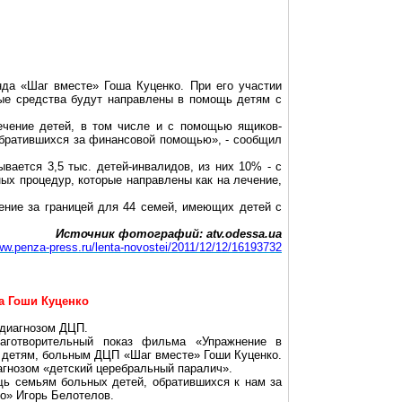
нда «Шаг вместе» Гоша Куценко. При его участии
ые средства будут направлены в помощь детям с
ечение детей, в том числе и с помощью ящиков-
обратившихся за финансовой помощью», - сообщил
вается 3,5 тыс. детей-инвалидов, из них 10% - с
ых процедур, которые направлены как на лечение,
ение за границей для 44 семей, имеющих детей с
Источник фотографий: atv.odessa.ua
www.penza-press.ru/lenta-novostei/2011/12/12/16193732
ра Гоши Куценко
 диагнозом ДЦП.
лаготворительный показ фильма «Упражнение в
и детям, больным ДЦП «Шаг вместе» Гоши Куценко.
агнозом «детский церебральный паралич».
ь семьям больных детей, обратившихся к нам за
о» Игорь Белотелов.