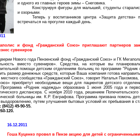
и одного из главных героев зимы – Снеговика.
Конструируя фигуры для малышей, студенты старалис
и озорными.
Теперь у воспитанников центра «Защита детства» 
встречаться на прогулке каждый день.
011
аполис и фонд «Гражданский Союз» приглашают партнеров зан
изнес сувениров
дверии Нового года Пензенский фонд «Гражданский Союз» и ГК Мегапол
ельность вместо сувениров». Средства, на которые вы планировал
орительной помощи детским отделениям больниц по программе "Родни
ить размер денежных средств, которые Ваша компания готова направить
а местного сообщества «Гражданский Союз», говорит Наталья Пахомова,
оюз» приобретут необходимые вещи для пациентов детского отделени
 Программа «Родник надежды» образована 1 июня 2005 года и перв
гического диспансера. С ноября 2010 года, решением Попечительского
ической больницы им. К.Р. Евграфова. Программа призвана помочь де
ь выздоровлению, путем улучшения бытовых условий их пребывания в ст
(8412) 49-90-55.
60-120.
16.12.2011
Гоша Куценко провел в Пензе акцию для детей с ограниченным