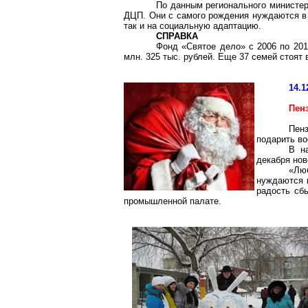
По данным регионального министерс
ДЦП. Они с самого рождения нуждаются в 
так и на социальную адаптацию.
СПРАВКА
Фонд «Святое дело» с 2006 по 201
млн. 325 тыс. рублей. Еще 37 семей стоят 
14.1
Пен
Пен
подарить во
В н
декабря нов
«Лю
нуждаются в
радость сб
промышленной палате.