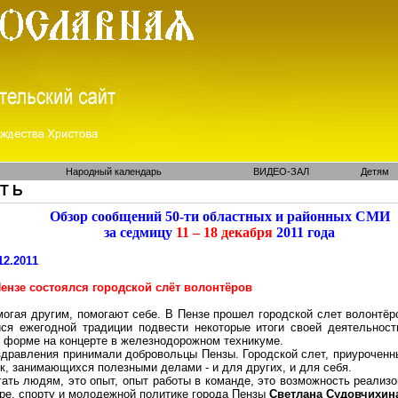
Народный календарь
ВИДЕО-ЗАЛ
Детям
 Т Ь
Обзор сообщений 50-ти областных и районных СМИ
за седмицу
11 – 18 декабря
2011 года
12.2011
Пензе состоялся городской слёт волонтёров
огая другим, помогают себе. В Пензе прошел городской слет волонтёрс
ся ежегодной традиции подвести некоторые итоги своей деятельност
 форме на концерте в железнодорожном техникуме.
здравления принимали добровольцы Пензы. Городской слет, приурочен
к, занимающихся полезными делами - и для других, и для себя.
ать людям, это опыт, опыт работы в команде, это возможность реализо
уре, спорту и молодежной политике города Пензы
Светлана Судовчихин