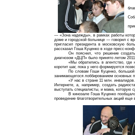
бла
Соб
при
— «Зона надежды», в рамках работы котор
доме и городской больнице — говорил с вр
пригласил президента в московскую бол
рассказал Гоша Куценко в ходе пресс-конф
Он пояснил, что решение создат
диагнозом «ДЦП» было принято летом 2011
«Мы обратились в агентство, где
коротит шаг, пока у него формируется поз
По словам Гоши Куценко, большой 
занимающегося лоббированием основных п
«У нас в стране 11 млн. инвалидов
Интернете, а, например, создать радиост
выступать специалисты, и мама, которую ср
В кинозале Гоша Куценко пообщал
проведение благотворительных акций еще в