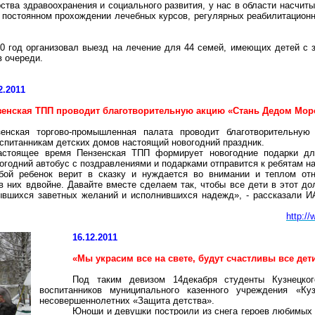
тва здравоохранения и социального развития, у нас в области насчиты
постоянном прохождении лечебных курсов, регулярных реабилитационн
0 год организовал выезд на лечение для 44 семей, имеющих детей с 
в очереди.
2.2011
зенская ТПП проводит благотворительную акцию «Стань Дедом Мо
зенская торгово-промышленная палата проводит благотворительну
спитанникам детских домов настоящий новогодний праздник.
астоящее время Пензенская ТПП формирует новогодние подарки для
огодний автобус с поздравлениями и подарками отправится к ребятам на
бой ребенок верит в сказку и нуждается во внимании и теплом отн
 них вдвойне. Давайте вместе сделаем так, чтобы все дети в этот д
ывшихся заветных желаний и исполнившихся надежд», - рассказали ИА
http:/
16.12.2011
«Мы украсим все на свете, будут счастливы все дет
Под таким девизом 14декабря студенты Кузнецко
воспитанников муниципального казенного учреждения «Ку
несовершеннолетних «Защита детства».
Юноши и девушки построили из снега героев любимых 