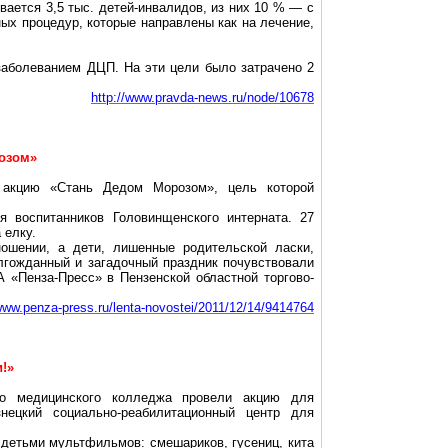
вается 3,5 тыс. детей-инвалидов, из них 10 % — с
ых процедур, которые направлены как на лечение,
заболеванием ДЦП. На эти цели было затрачено 2
http://www.pravda-news.ru/node/10678
розом»
ю акцию «Стань Дедом Морозом», цель которой
 воспитанников Головинщенского интерната. 27
 елку.
ошении, а дети, лишенные родительской ласки,
олгожданный и загадочный праздник почувствовали
 «Пенза-Пресс» в Пензенской областной торгово-
/www.penza-press.ru/lenta-novostei/2011/12/14/9414764
и!»
го медицинского колледжа провели акцию для
знецкий социально-реабилитационный центр для
детьми мультфильмов: смешариков, гусениц, кита