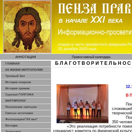
АННОТАЦИИ
Православный календарь
Б Л А Г О Т В О Р И Т Е Л Ь Н О С
ГЛАВНАЯ
ИЗ ЖИЗНИ МИТРОПОЛИИ
Тронный Зал
История епархии
12.
История храмов
Сурская ГОЛГОФА
В 
МАРТИРОЛОГ
Пом
Пензенские святыни
сложившей
творческой
Святые источники
По
Фотогалерея"ХХ век"
350 челове
Беседка
«Это реализация потребности помог
специалист комитета по физической культ
Зарисовки