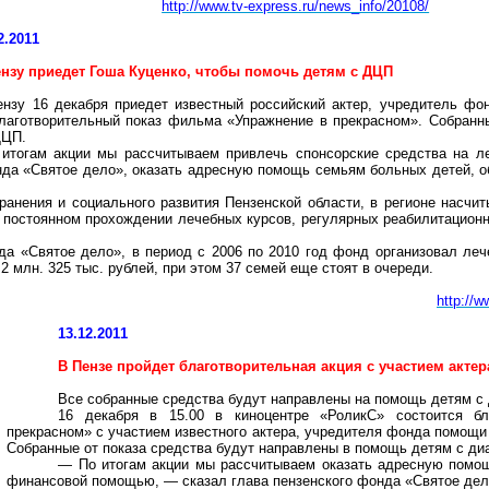
http://www.tv-express.ru/news_info/20108/
2.2011
ензу приедет Гоша Куценко, чтобы помочь детям с ДЦП
нзу 16 декабря приедет известный российский актер, учредитель фо
благотворительный показ фильма «Упражнение
в
прекрасном». Собранн
ДЦП.
 итогам акции мы рассчитываем привлечь спонсорские средства на л
нда «Святое дело», оказать адресную помощь семьям больных детей, 
анения и социального развития Пензенской области, в регионе насчиты
постоянном прохождении лечебных курсов, регулярных реабилитационн
а «Святое дело», в период с 2006 по 2010 год фонд организовал леч
 млн. 325 тыс. рублей, при этом 37 семей еще стоят в очереди.
http://
13.12.2011
В Пензе пройдет благотворительная акция с участием акте
Все собранные средства будут направлены на помощь детям с
16 декабря в 15.00 в киноцентре «РоликС» состоится б
прекрасном» с участием известного актера, учредителя фонда помощ
Собранные от показа средства будут направлены в помощь детям с ди
— По итогам акции мы рассчитываем оказать адресную помощ
финансовой помощью, — сказал глава пензенского фонда «Святое дел