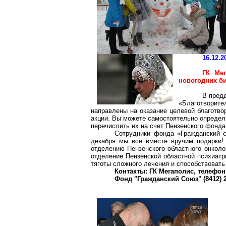
16.12.2
ГК Мег
новогодних б
В пред
«Благотворит
направлены на оказание целевой благотв
акции. Вы можете самостоятельно определ
перечислить их на счет Пензенского фонд
Сотрудники фонда «Гражданский с
декабря мы все вместе вручим подарки!
отделению Пензенского областного онколо
отделение Пензенской областной психиатр
тяготы сложного лечения и способствоват
Контакты: ГК Мегаполис, телефон: 
Фонд "Гражданский Союз" (8412) 2