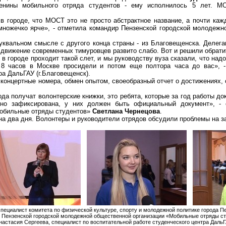
енины мобильного отряда студентов - ему исполнилось 5 лет. М
в городе, что МОСТ это не просто абстрактное название, а почти кажд
ножечко ярче», - отметила командир Пензенской городской молодежн
уквальном смысле с другого конца страны - из Благовещенска. Делега
е движение современных тимуровцев развито слабо. Вот и решили обрат
 в городе проходит такой слет, и мы руководству вуза сказали, что над
8 часов в Москве просидели и потом еще полтора часа до вас», - 
ра ДальГАУ (г
.Б
лаговещенск).
е концертные номера, обмен опытом, своеобразный отчет о достижениях,
да получат волонтерские книжки, это ребята, которые за год работы док
но зафиксирована, у них должен быть официальный документ», - о
обильные отряды студентов»
Светлана Чернецова
.
а два дня. Волонтеры и руководители отрядов обсудили проблемы на за
пециалист комитета по физической культуре, спорту и молодежной политике города 
 Пензенской городской молодежной общественной организации «Мобильные отряды ст
настасия Сергеева, специалист по воспитательной работе студенческого центра ДальГ