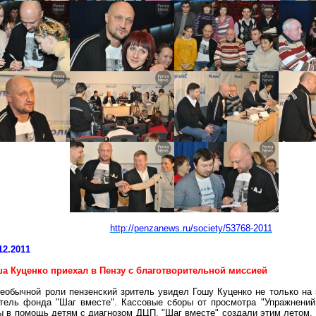
http://penzanews.ru/society/53768-2011
12.2011
ша Куценко приехал в Пензу с благотворительной миссией
еобычной роли пензенский зритель увидел Гошу Куценко не только на э
атель фонда "Шаг вместе". Кассовые сборы от просмотра "Упражнени
 в помощь детям с диагнозом ДЦП. "Шаг вместе" создали этим летом, 