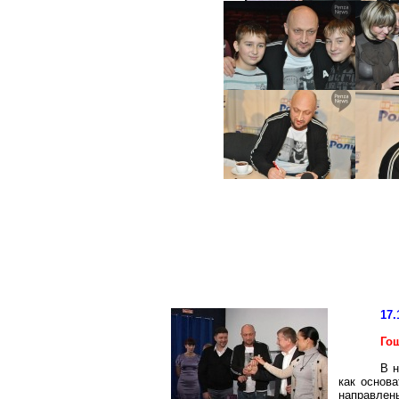
17.
Го
В н
как основ
направлены