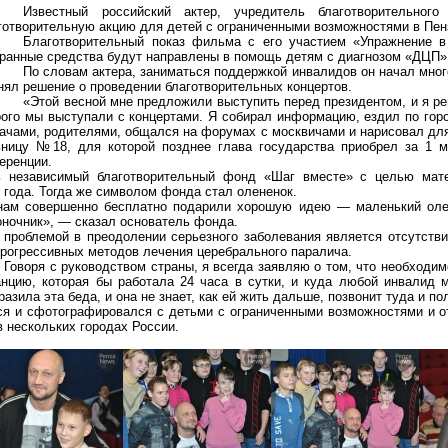
Известный российский актер, учредитель благотворительно
готворительную акцию для детей с ограниченными возможностями в Пенз
Благотворительный показ фильма с его участием «Упражнение в
ранные средства будут направлены в помощь детям с диагнозом «ДЦП»
По словам актера, заниматься поддержкой инвалидов он начал мног
нял решение о проведении благотворительных концертов.
«Этой весной мне предложили выступить перед президентом, и я ре
ого мы выступали с концертами. Я собирал информацию, ездил по гор
ачами, родителями, общался на форумах с москвичами и нарисовал для 
ьницу №18, для которой позднее глава государства приобрел за 1 
еренции.
ь независимый благотворительный фонд «Шаг вместе» с целью мат
 года. Тогда же символом фонда стал олененок.
 нам совершенно бесплатно подарили хорошую идею — маленький олен
воночник», — сказал основатель фонда.
проблемой в преодолении серьезного заболевания является отсутстви
рогрессивных методов лечения церебрального паралича.
.
Говоря с руководством страны, я всегда заявляю о том, что необходи
анцию, которая бы работала 24 часа в сутки, и куда любой инвалид 
азила эта беда, и она не знает, как ей жить дальше, позвонит
туда и по
ся и сфотографировался с детьми с ограниченными возможностями и 
 нескольких городах России.