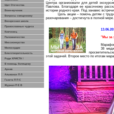
Центра организовали для детей экскурс
Щит Отечества
Павлова. Благодаря ее красочному расск
истории родного края. Под занавес встреч
Воин-мученик
Цель акции – помочь детям с труд
Вопросы священнику
разочарования – достигнута в полной мере.
Воскресная школа
Православные чудеса
13.06.20
Ковчежец
"Мы за 
Паломничество
Миссионерство
Марафон
Милосердие
38 меди
просветительск
Благотворительность
этой задачей. Второе место по итогам ма
Ради ХРИСТА !
В помощь болящему
Архив
Альманах П Л
Газета П П С
Журнал П Е В