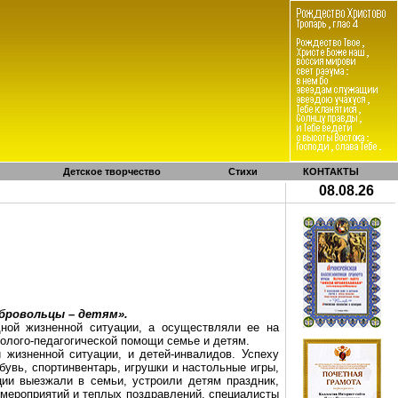
Детское творчество
Стихи
КОНТАКТЫ
08.08.26
бровольцы – детям».
ной жизненной ситуации, а осуществляли ее на
холого-педагогической помощи семье и детям.
жизненной ситуации, и детей-инвалидов. Успеху
увь, спортинвентарь, игрушки и настольные игры,
ции выезжали в семьи, устроили детям праздник,
мероприятий и теплых поздравлений, специалисты