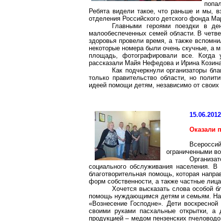
попа
Ребята видели такое, что раньше и мы, в
отделения Российского детского фонда Ма
Главными героями поездки в де
малообеспеченных семей области. В четвер
здоровья провели время, а также вспомни
некоторые номера были очень скучные, а м
площадь, фотографировали все. Когда у
рассказали Майя Нефедова и Ирина Козина
Как подчеркнули организаторы благ
только правительство области, но полит
идеей помощи детям, независимо от своих 
15.06.201
Оказали 
Всеросси
ограниченными в
Организат
социального обслуживания населения. В 
благотворительная помощь, которая напра
форм собственности, а также частные лица
Хочется высказать слова особой 
помощь нуждающимся детям и семьям. На 
«Вознесение Господне». Дети воскресно
своими руками пасхальные открытки, а 
продукцией – медом пензенских пчеловодов