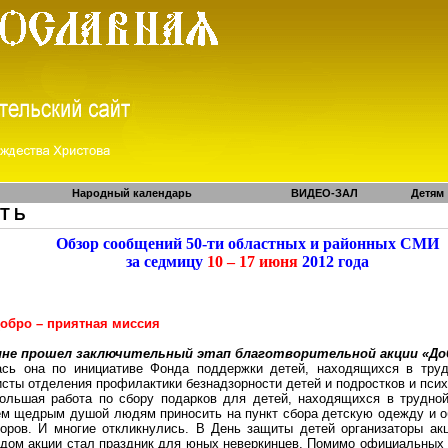
Народный календарь
ВИДЕО-ЗАЛ
Детям
 Т Ь
Обзор сообщений 50-ти областных и районных СМИ
за седмицу
10 – 17 июня
2012 года
добро – приятная миссия
ине прошел заключительный этап благотворительной акции «До
сь она по инициативе Фонда поддержки детей, находящихся в труд
исты отделения профилактики безнадзорности детей и подростков и пси
льшая работа по сбору подарков для детей, находящихся в трудной 
ем щедрым душой людям приносить на пункт сбора детскую одежду и об
оров. И многие откликнулись. В День защиты детей организаторы ак
рдом акции стал праздник для
юных
неверкинцев
. Помимо официальных 