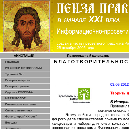
АННОТАЦИИ
Православный календарь
Б Л А Г О Т В О Р И Т Е Л Ь Н О С
ГЛАВНАЯ
ИЗ ЖИЗНИ МИТРОПОЛИИ
Тронный Зал
История епархии
09.06.2012
История храмов
Сурская ГОЛГОФА
Творить 
МАРТИРОЛОГ
В Неверк
Пензенские святыни
Проводила
практике специал
Святые источники
Этому событию предшествовала бо
Фотогалерея"ХХ век"
доброго дела способствовал призыв ко вс
Беседка
канцтовары и наборы для юных конструкт
порадовав их подарками. Финальным акко
Зарисовки