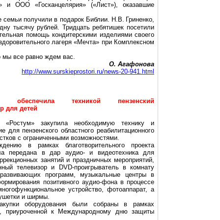
»
и ООО
«
Госканцелярия
» («Лист»), оказавшие
е семьи получили в подарок Библии.
Н.В.
Гриненко
,
дну тысячу рублей. Тридцать ребятишек посетили
ительная помощь кондитерскими изделиями своего
оздоровительного лагеря «Мечта» при Комплексном
о мы все равно ждем вас.
О. Агафонова
http://www.surskieprostori.ru/news-20-941.html
» обеспечила техникой пензенский
р для детей
й «
Ростум
» закупила необходимую технику и
е для пензенского областного реабилитационного
остков с ограниченными возможностями.
ждению в рамках благотворительного проекта
 передана в дар аудио- и видеотехника для
ррекционных занятий и праздничных мероприятий,
ный телевизор и DVD-проигрыватель в комнату
развивающих программ, музыкальные центры в
формирования позитивного
аудио-фона
в процессе
многофункциональное устройство, фотоаппарат, а
ушетки и
ширмы.
акупки оборудования были собраны в рамках
ии, приуроченной к Международному дню защиты