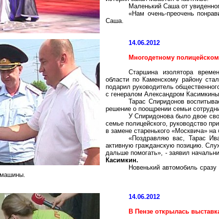
Маленький Саша от
увиденно
«Нам
очень-преочень
понрави
Саша.
14.06.2012
Многодетному полицейском
Старшина изолятора време
области по Каменскому району ста
подарил руководитель общественног
с генералом Александром
Касимкин
Тарас Спиридонов воспитыва
решение о поощрении семьи сотрудни
У Спиридонова было двое сво
семье полицейского, руководство пр
в замене старенького «Москвича» на
«Поздравляю вас, Тарас Ив
активную гражданскую позицию. Служ
дальше помогать», - заявил начальн
Касимкин
.
Новенький автомобиль сразу 
 машины.
14.06.2012
В Пензе открылась выставк