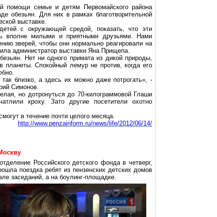
ой помощи семье и детям Первомайского района
аде обезьян. Для них в рамках благотворительной
еской выставке.
детей с окружающей средой, показать, что эти
ть вполне милыми и приятными друзьями. Нами
ению зверей, чтобы они нормально реагировали на
снила администратор выставки Яна Прищепа.
безьян. Нет ни одного примата из дикой природы,
ков планеты. Спокойный лемур не
против
, когда его
юбно.
 так близко, а здесь их можно даже потрогать», -
рий Симонов.
елая, но дотронуться до 70-килограммовой
Глаши
атлили кроху. Зато другие посетители охотно
смогут в течение почти целого месяца.
http://www.penzainform.ru/news/life/2012/06/14/
Москву
отделение Российского детского фонда в четверг,
рошла поездка ребят из пензенских детских домов
але заседаний, а на
боулинг-площадке
.