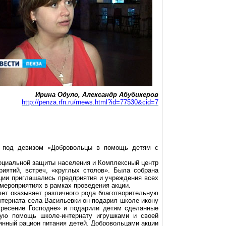
Ирина
Одуло
, Александр
Абубикеров
http://penza.rfn.ru/rnews.html?id=77530&cid=7
я под девизом «Добровольцы в помощь детям с
социальной защиты населения и Комплексный центр
иятий, встреч, «круглых столов». Была собрана
кции приглашались предприятия и учреждения всех
 мероприятиях в рамках проведения акции.
лет оказывает различного рода благотворительную
терната села Васильевки он подарил школе икону
скресение Господне» и подарили детям сделанные
ную помощь школе-интернату игрушками и своей
янный рацион питания детей. Добровольцами акции