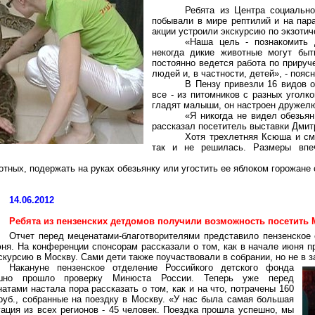
Ребята из Центра социальн
побывали в мире рептилий и на пар
акции устроили экскурсию по экзотич
«Наша цель - познакомить 
некогда дикие животные могут бы
постоянно ведется работа по прируч
людей и, в частности, детей», - поя
В Пензу привезли 16 видов о
все - из питомников с разных угол
гладят малыши, он настроен дружел
«Я никогда не видел обезьян
рассказал посетитель выставки Дмит
Хотя трехлетняя Ксюша и см
так и не решилась. Размеры впеч
отных, подержать на руках обезьянку или угостить ее яблоком горожане 
14.06.2012
Ребята из пензенских детдомов получили возможность посетить 
Отчет перед меценатами-благотворителями представило пензенское 
ня. На конференции спонсорам рассказали о том, как в начале июня п
скурсию в Москву. Сами дети также поучаствовали в собрании, но не в з
Накануне пензенское отделение
Российкого
детского фонда
шно прошло проверку Минюста России. Теперь уже перед
атами настала пора рассказать о том, как и на что,
потрачены
160
руб., собранные на поездку в Москву. «У нас была самая большая
ация из всех регионов - 45 человек. Поездка прошла успешно, мы