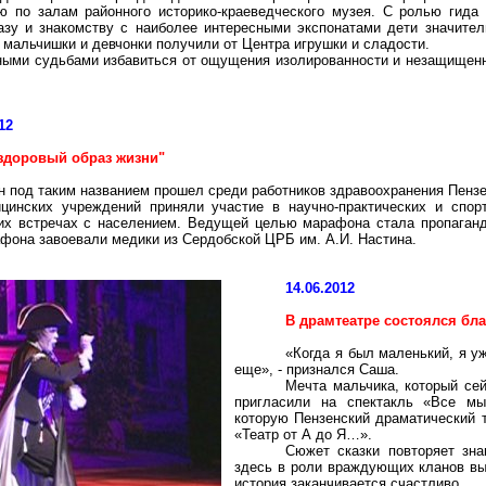
ию по залам районного историко-краеведческого музея. С ролью гид
азу и знакомству с наиболее интересными экспонатами дети значител
и мальчишки и девчонки получили от Центра игрушки и сладости.
ными судьбами избавиться от ощущения изолированности и незащищенн
12
здоровый образ жизни"
 под таким названием прошел среди работников здравоохранения Пензе
цинских учреждений приняли участие в научно-практических и спорт
их встречах с населением. Ведущей целью марафона стала пропаганд
рафона завоевали медики из
Сердобской
ЦРБ им. А.И.
Настина
.
14.06.2012
В драмтеатре состоялся бл
«Когда я был маленький, я у
еще», - признался Саша.
Мечта мальчика, который сей
пригласили на спектакль «Все мы
которую Пензенский драматический 
«Театр от
А
до Я…».
Сюжет сказки повторяет зн
здесь в роли враждующих кланов вы
история заканчивается счастливо.