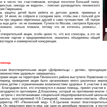
ли в число тех счастливчиков, которые посетили Большой театр.
зрослые, никогда не видели», - пояснил руководитель пензенского
рия Гаврюшина.
нь защиты детей были ребята из детских домов, приемных и
г, 14 июня, их собрали в соседнем зале, чтобы они с пользой для
ли про недавно обретенных друзей и само путешествие. «В театре
ы еще дети - их не понимаем. Гуляли по Москве, смотрели Красную
езжали, сильно плакали, потому что не хотелось уезжать», -
.
отворительной акции, особо ценно то, что все спонсоры, а это не
ические партии и предприниматели, оказались объединены общей
взглядов и коммерческой конкуренции.
2
помощь
йская благотворительная акция «Добровольцы – детям», проходяща
озможностями здоровья» завершилась.
орами акции на территории Пензенского района выступили Управление 
период проведения акции было организовано много различных меропр
влена детям с ограниченными возможностями здоровья. К участию в а
. Благодарим всех, кто откликнулся и оказал помощь, принял участие в
благодарности протоиерею
Д.Кошолкину
, который на протяжении многих 
встрече с воспитанниками специальной общеобразовательной школы-ин
й школы, возглавляемой
Н.Б.Синициной
, показали мини-спектакль «Во
директор НП «Пензенский мед» С.В.Цыганов оказал благотворитель
. Он предложил ввести мед, как один из ценнейших продуктов, в посто