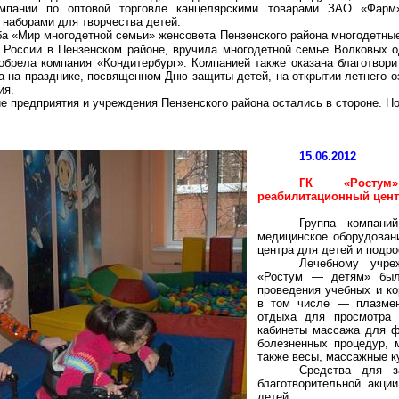
омпании по оптовой торговле канцелярскими товарами ЗАО «
Фарм
наборами для творчества детей.
а «Мир многодетной семьи» женсовета Пензенского района многодетны
 России в Пензенском районе, вручила многодетной семье Волковых о
обрела компания «
Кондитербург
». Компанией также оказана благотвор
а на празднике, посвященном Дню защиты детей, на открытии летнего 
ия.
ие предприятия и учреждения Пензенского района остались в стороне. Н
15.06.2012
ГК «
Ростум
реабилитационный цент
Группа компани
медицинское оборудовани
центра для детей и подр
Лечебному учре
«
Ростум
— детям» была
проведения учебных и ко
в том числе — плазмен
отдыха для просмотра 
кабинеты массажа для 
болезненных процедур, 
также весы, массажные к
Средства для з
благотворительной акц
детей.