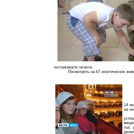
поглаживали гиганта.
Посмотреть на 67 экзотических жив
14 ию
на эк
успе
мецен
тыс. 
делег