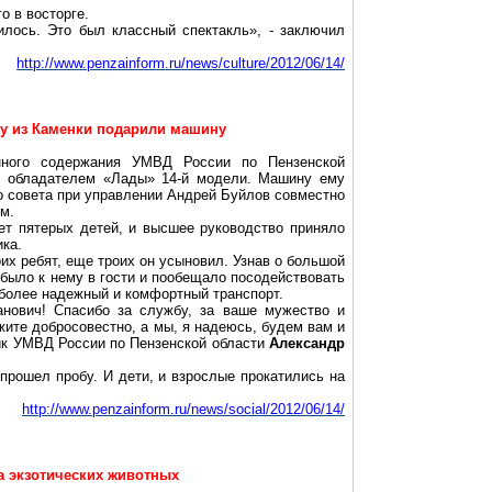
го
в восторге.
лось. Это был классный спектакль», - заключил
http://www.penzainform.ru/news/culture/2012/06/14/
у из Каменки подарили машину
нного содержания УМВД России по Пензенской
л обладателем «Лады» 14-й модели. Машину ему
о совета при управлении Андрей
Буйлов
совместно
ым
.
ет пятерых детей, и высшее руководство приняло
ка.
их ребят, еще троих он усыновил. Узнав о большой
ибыло к нему в гости и пообещало посодействовать
 более надежный и комфортный транспорт.
анович! Спасибо за службу, за ваше мужество и
ите добросовестно, а мы, я надеюсь, будем вам и
ик УМВД России по Пензенской области
Александр
прошел пробу. И дети, и взрослые прокатились на
http://www.penzainform.ru/news/social/2012/06/14/
а экзотических животных