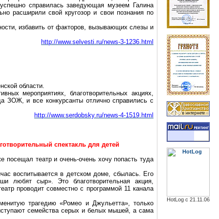
а успешно справилась заведующая музеем Галина
ьно расширили свой кругозор и свои познания по
ости, избавить от факторов, вызывающих слезы и
http://www.selvesti.ru/news-3-1236.html
нской области.
ивных мероприятиях, благотворительных акциях,
а ЗОЖ, и все конкурсанты отлично справились с
http://www.serdobsky.ru/news-4-1519.html
аготворительный спектакль для детей
же посещал театр и очень-очень хочу попасть туда
час воспитывается в детском доме, сбылась. Его
ши любят сыр». Это благотворительная акция,
театр проводит совместно с программой 11 канала
HotLog с 21.11.06
аменитую трагедию «Ромео и Джульетта», только
ступают семейства серых и белых мышей, а сама