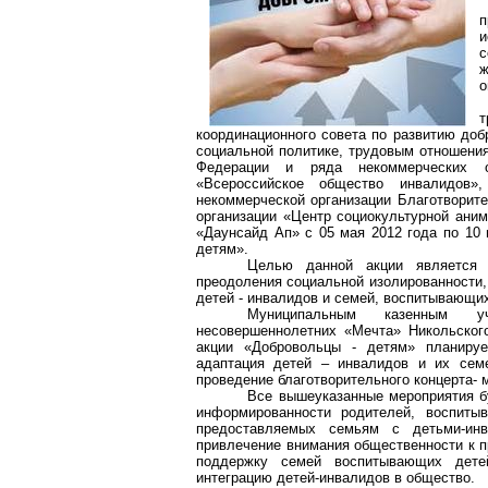
п
и
с
ж
о
координационного совета по развитию доб
социальной политике, трудовым отношени
Федерации и ряда некоммерческих ор
«Всероссийское общество инвалидов»,
некоммерческой организации Благотворит
организации «Центр социокультурной аним
«Даунсайд Ап» с 05 мая 2012 года по 10 
детям».
Целью данной акции является 
преодоления социальной изолированности,
детей - инвалидов и семей, воспитывающи
Муниципальным казенным уч
несовершеннолетних «Мечта» Никольского
акции «Добровольцы - детям» планируе
адаптация детей – инвалидов и их семе
проведение благотворительного концерта- 
Все вышеуказанные мероприятия б
информированности родителей, воспиты
предоставляемых семьям с детьми-инв
привлечение внимания общественности к 
поддержку семей воспитывающих детей
интеграцию детей-инвалидов в общество.