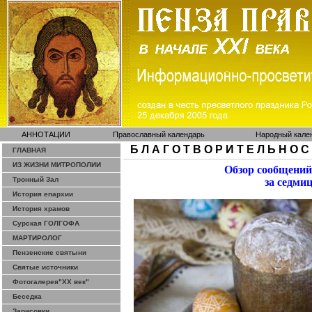
АННОТАЦИИ
Православный календарь
Народный кале
Б Л А Г О Т В О Р И Т Е Л Ь Н О С
ГЛАВНАЯ
ИЗ ЖИЗНИ МИТРОПОЛИИ
Обзор сообщений
Тронный Зал
за седми
История епархии
История храмов
Сурская ГОЛГОФА
МАРТИРОЛОГ
Пензенские святыни
Святые источники
Фотогалерея"ХХ век"
Беседка
Зарисовки