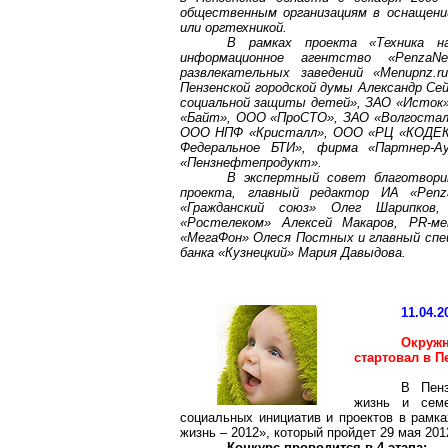
общественным организациям в оснащени
или оргтехникой.
В рамках проекта «Техника н
информационное агентство «PenzaN
развлекательных заведений «Menupnz.
Пензенской городской думы Александр С
социальной защиты детей», ЗАО «Исток»
«Байт», ООО «ПроСТО», ЗАО «Волгостал
ООО НПФ «Кристалл», ООО «РЦ «КОДЕКС-
Федеральное БТИ», фирма «Партнер-
«Пензнефтепродукт».
В экспертный совет благотвори
проекта, главный редактор ИА «Penz
«Гражданский союз» Олег Шарипков,
«Ростелеком» Алексей Макаров, PR-ме
«МегаФон» Олеся Постных и главный спец
банка «Кузнецкий» Мария Давыдова.
11.04.2
Окружн
стартовал в П
В Пенз
жизнь и семе
социальных инициатив и проектов в рамк
жизнь – 2012», который пройдет 29 мая 2012 
Конкурс проводится в 4 этапа: