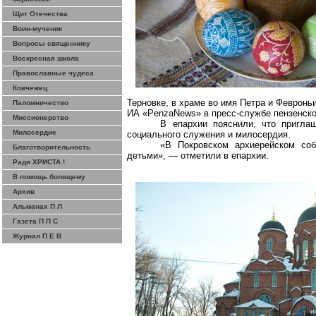
Щит Отечества
Воин-мученик
Вопросы священнику
Воскресная школа
Православные чудеса
Ковчежец
Терновке, в храме во имя Петра и Феврон
Паломничество
ИА «PenzaNews» в пресс-службе пензенско
Миссионерство
В епархии пояснили, что пригла
Милосердие
социального служения и милосердия.
«В Покровском архиерейском соб
Благотворительность
детьми», — отметили в епархии.
Ради ХРИСТА !
В помощь болящему
Архив
Альманах П Л
Газета П П С
Журнал П Е В