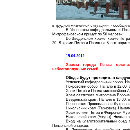
в трудной жизненной ситуации», - сообщи
В Успенском кафедральном и Покр
Митрофановском примут по 50 человек.
Во Введенском храме, храме Петра
20. В храме Петра и Павла на благотворит
15.04.2012
Храмы города Пензы органи
неблагополучных семей
Обеды будут проходить в следую
Успенский кафедральный собор. Нач
Покровский собор. Начало в 12.00, 
Храм Петра и Павла микрорайона Ар
Храм святителя Митрофана Воронежс
Введенский храм. Начало в 13.30, о
Пензенская Православная Духовная С
Никольский храм (Терновка). Начало 
Храм во имя Петра и Февроньи Муро
Никольский храм (Ахуны). Начало в 
Вход на благотворительный обед 
Пензенской епархии.
В Покровском Архиерейском соб