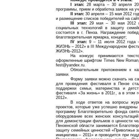
I этап:
28 марта – 30 апреля 201
программы, прием и обработка заявок на уч
II этап:
30 апреля – 15 мая 2012 го
и размещение списков победителей на сайте ф
III этап:
29 мая – 30 мая 2012 г
социальных технологий в защиту сем
состоится в г. Пенза. Награждение побед
благотворительная ярмарка, концерт;
IV этап:
9 – 11 июля 2012 года 
ЖИЗНЬ – 2012» в III Международном фести
ЖИЗНЬ-2012».
На конкурс принимаются текст
оформленные шрифтом Times New Roman, 14
fest@yandex.ru.
Обязательным приложением к ка
заявки.
Форму заявки можно скачать на сайт
для проведения фестиваля в Пензе стал
поддержки семьи, материнства и детст
фестиваля «За жизнь» в 2011г., а в этом
2012».
В ходе ответов на вопросы жур
проектов, которые уже успешно внедрены 
программу Благотворительно фонда свят
оборудование всех женских консультаци
для демонстрации фильмов о ценности чел
Пензенской области занимается Благотво
защиту семейных ценностей «Приволжье за
инициатива – 2011» и проводится при под