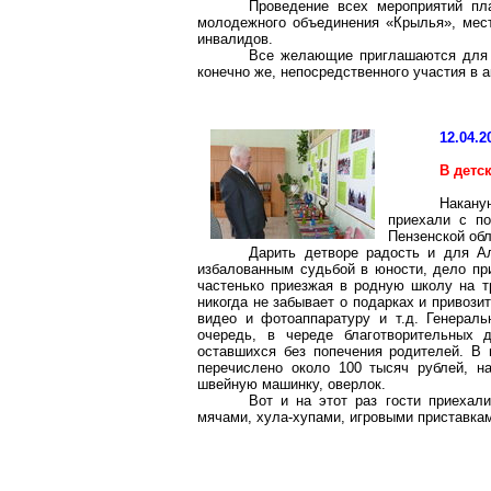
Проведение всех мероприятий пла
молодежного объединения «Крылья», мес
инвалидов.
Все желающие приглашаются для 
конечно же, непосредственного участия в а
12.04.2
В детс
Накану
приехали с по
Пензенской обл
Дарить детворе радость и для А
избалованным судьбой в юности, дело при
частенько приезжая в родную школу на т
никогда не забывает о подарках и привози
видео и фотоаппаратуру и т.д. Генерал
очередь, в череде благотворительных 
оставшихся без попечения родителей. В 
перечислено около 100 тысяч рублей, на
швейную машинку, оверлок.
Вот и на этот раз гости приехал
мячами, хула-хупами, игровыми приставкам