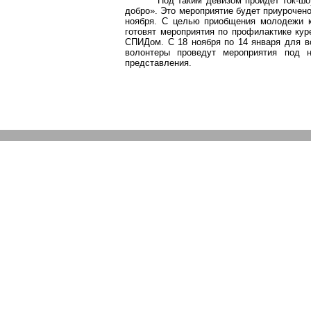
Под таким девизом пройдет ток-шо
добро». Это мероприятие будет приурочен
ноября. С целью приобщения молодежи к
готовят мероприятия по профилактике кур
СПИДом
. С 18 ноября по 14 января для 
волонтеры проведут мероприятия под н
представления.