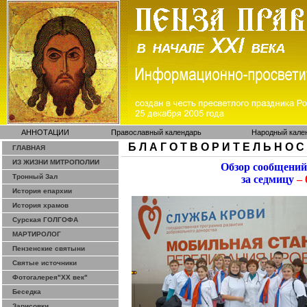
АННОТАЦИИ
Православный календарь
Народный кале
Б Л А Г О Т В О Р И Т Е Л Ь Н О С
ГЛАВНАЯ
ИЗ ЖИЗНИ МИТРОПОЛИИ
Обзор сообщений
Тронный Зал
за седмицу
– 
История епархии
История храмов
Сурская ГОЛГОФА
МАРТИРОЛОГ
Пензенские святыни
Святые источники
Фотогалерея"ХХ век"
Беседка
Зарисовки