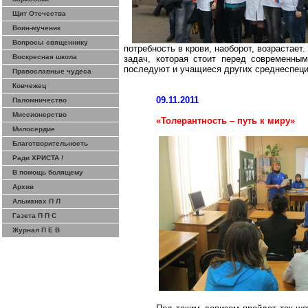
Щит Отечества
Воин-мученик
Вопросы священнику
потребность в крови, наоборот, возрастает
Воскресная школа
задач, которая стоит перед современны
последуют и учащиеся других
среднеспец
Православные чудеса
Ковчежец
09.11.2011
Паломничество
Миссионерство
«Толерантность – путь к миру»
Милосердие
Благотворительность
Ради ХРИСТА !
В помощь болящему
Архив
Альманах П Л
Газета П П С
Журнал П Е В