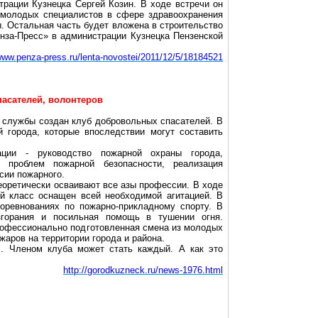
трации Кузнецка Сергей Козин. В ходе встречи он
 молодых специалистов в сфере здравоохранения
. Остальная часть будет вложена в строительство
енза-Пресс» в администрации Кузнецка Пензенской
/www.penza-press.ru/lenta-novostei/2011/12/5/18184521
пасателей, волонтеров
 службы создан клуб добровольных спасателей. В
 города, которые впоследствии могут составить
ации - руководство пожарной охраны города,
 проблем пожарной безопасности, реализация
сии пожарного.
еоретически осваивают все азы профессии. В ходе
ый класс оснащен всей необходимой агитацией. В
оревнованиях по пожарно-прикладному спорту. В
згорания и посильная помощь в тушении огня.
профессионально подготовленная смена из молодых
аров на территории города и района.
". Членом клуба может стать каждый. А как это
http://gorodkuzneck.ru/news-1976.html