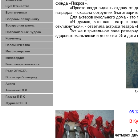
фонда «Покров».
Щит Отечества
«Просто когда видишь отдачу от де
награда», - сказала сотрудник благотвори
Воин-мученик
Для актеров кукольного дома - это
Вопросы священнику
«Я думаю, что наш театр с радо
Воскресная школа
откликнуться», - ответила актриса театра 
Тут же в зрительном зале разверну
Православные чудеса
здоровые мальчишки и девчонки. Эти дети 
Ковчежец
Паломничество
Миссионерство
Милосердие
Благотворительность
Ради ХРИСТА !
В помощь болящему
Архив
Альманах П Л
С
Газета П П С
Журнал П Е В
05.1
В К
В г
четырех дву