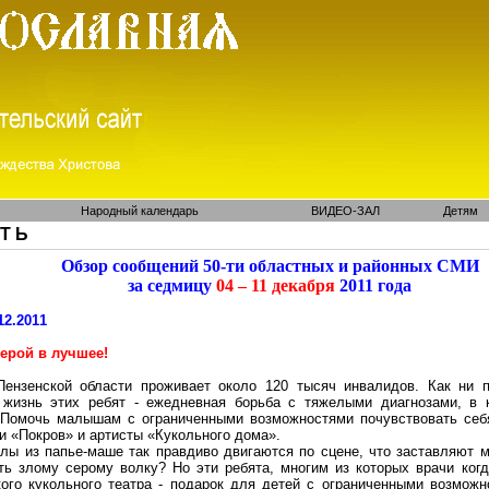
Народный календарь
ВИДЕО-ЗАЛ
Детям
 Т Ь
Обзор сообщений 50-ти областных и районных СМИ
за седмицу
04 – 11 декабря
2011 года
12.2011
верой в лучшее!
Пензенской области проживает около 120 тысяч инвалидов. Как ни п
 жизнь этих ребят - ежедневная борьба с тяжелыми диагнозами, в 
 Помочь малышам с ограниченными возможностями почувствовать себя
и «Покров» и артисты «Кукольного дома».
лы из папье-маше так правдиво двигаются по сцене, что заставляют м
сть злому серому волку? Но эти ребята, многим из которых врачи ког
ого кукольного театра - подарок для детей с ограниченными возможн