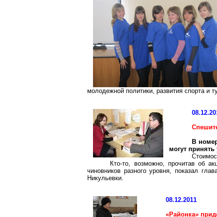
молодежной политики, развития спорта и 
08.12.20
Спешите
В номер
могут принять
Стоимост
Кто-то, возможно, прочитав об а
чиновников разного уровня, показал гла
Никульевки
.
08.12.2011
«
Районка
» прид