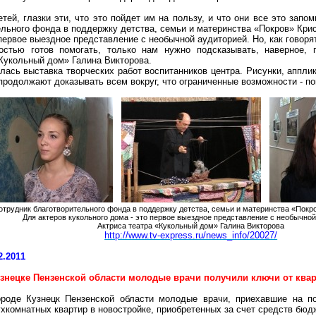
тей, глазки эти, что это пойдет им на пользу, и что они все это запо
тельного фонда в поддержку детства, семьи и материнства «Покров» Кри
 первое выездное представление с необычной аудиторией. Но, как говоря
стью готов помогать, только нам нужно подсказывать, наверное, 
«Кукольный дом» Галина Викторова.
лась выставка творческих работ воспитанников центра. Рисунки, апплик
продолжают доказывать всем вокруг, что ограниченные возможности - по
отрудник благотворительного фонда в поддержку детства, семьи и материнства «Покр
Для актеров кукольного дома - это первое выездное представление с необычно
Актриса театра «Кукольный дом» Галина Викторова
http://www.tv-express.ru/news_info/20027/
2.2011
узнецке Пензенской области молодые врачи получили ключи от квар
ороде Кузнецк Пензенской области молодые врачи, приехавшие на п
хкомнатных квартир в новостройке, приобретенных за счет средств бюд