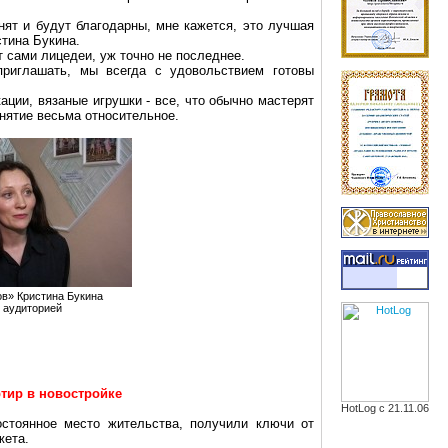
мнят и будут благодарны, мне кажется, это лучшая
стина Букина.
т сами лицедеи, уж точно не последнее.
приглашать, мы всегда с удовольствием готовы
ации, вязаные игрушки - все, что обычно мастерят
нятие весьма относительное.
ов» Кристина Букина
й аудиторией
тир в новостройке
HotLog с 21.11.06
остоянное место жительства, получили ключи от
жета.