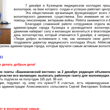
7 декабря в Кузнецком медицинском колледже про
волонтеров, на базе которого
создан и успешно работает центр
Эта общественная организация функционирует всего л
волонтерского движения, существенна. Без внимания не ост
помощь пенсионерам, ветеранам войны. Ребята занимаются и б
Благодаря слаженной работе сотрудников отдела мо
администрации города Кузнецка и руководителя волонтер
движение набирает силу и желающих включиться в благотвори
день
волонтерства
, который отмечается 5 декабря, в неприн
«Твори добро» вспоминали о том, как начинали свою деят
поздравили директор медицинского колледжа
Ильяс
Аббясо
туризма администрации города, которые вручили самым активным волонт
11
 делать добрые дела!
е газеты «
Башмаковский
вестник» за 2 декабря редакция объявила
 участие все желающие: выписать районную газету для малоимущих 
ь подписки на полугодие 165 руб. 96 коп.
кции, подумал: ну, кому это нужно?! К счастью, есть неравнодушны
ва администрации Алексеевского сельсовета Сергей Викторович Бобк
ет в многодетную семью