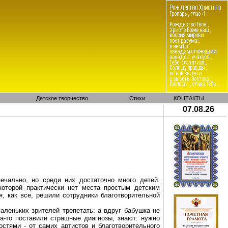
Детское творчество
Стихи
КОНТАКТЫ
07.08.26
ечально, но среди них достаточно много детей.
которой практически нет места простым детским
, как все, решили сотрудники благотворительной
аленьких зрителей трепетать: а вдруг бабушка не
да-то поставили страшные диагнозы, знают: нужно
остями - от самих артистов и благотворительного