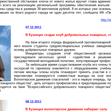
ржественной обстановке ключи от нового жилья вручил глава админис
то всего на реализацию региональной программы обеспечения жильем
ны средства в размере 39 миллионов рублей, 8 из которых уже освоены
тавших на благо родного города не один десяток лет, сообщили ИА «П
http:/
07.12.2011
В Кузнецке создан клуб добровольных пожарных, с
На базе второго отряда федеральной противопожарной
него вошли студенты
среднеспециальных
учебных заведений
основу добровольных пожарных дружин.
Инициаторы создания этой общественной организ
преследовали несколько целей - содействие в решении
государственной молодежной политики, популяризация профес
За небольшое время существования клуба его члены т
экскурсий по гарнизону знакомятся с оборудованием, учебн
летние месяцы члены клуба планируют принять участие в с
перспективе планируются совместные выезды на очаг во
Волонтерское движение спасателей - это в первую очередь, 
пожарного общества", цель которого профилактика и предотвращение пож
ходится на базе "Всероссийского добровольного пожарного общества
4
.
08.12.2011
В Кузнецке волонтерское движение набирает силу