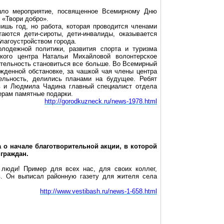
шло мероприятие, посвященное Всемирному Дню
 «Твори добро».
ишь год, но работа, которая проводится членами
аются дети-сироты, дети-инвалиды, оказывается
лагоустройством города.
лодежной политики, развития спорта и туризма
ского центра Натальи Михайловой волонтерское
тельность становиться все больше. Во Всемирный
ужденной обстановке, за чашкой чая члены центра
ельность, делились планами на будущее. Ребят
в
и Людмила
Чадина
главный специалист отдела
ерам памятные подарки.
http://gorodkuzneck.ru/news-1978.html
 о начале благотворительной акции, в которой
граждан.
е люди! Пример для всех нас, для своих коллег,
ов. Он выписал районную газету для жителя села
http://www.vestibash.ru/news-1-658.html