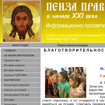
АННОТАЦИИ
Православный календарь
Б Л А Г О Т В О Р И Т Е Л Ь Н О С
ГЛАВНАЯ
ИЗ ЖИЗНИ МИТРОПОЛИИ
Тронный Зал
История епархии
05.
История храмов
Сурская ГОЛГОФА
С 
МАРТИРОЛОГ
В 
Пензенские святыни
Зачастую,
радостям.
Святые источники
организаци
Фотогалерея"ХХ век"
Кук
Беседка
спасет поросенка, и тот отправится в па
надеяться на лучшее. Спектакль пензенск
Зарисовки