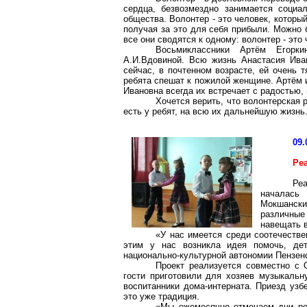
сердца, безвозмездно занимается социа
общества. Волонтер - это человек, который
получая за это для себя прибыли. Можно
все они сводятся к одному: волонтер - эт
Восьмиклассники Артём Егор
А.И.Вдовиной. Всю жизнь Анастасия Ива
сейчас, в почтенном возрасте, ей очень 
ребята спешат к пожилой женщине. Артём
Ивановна всегда их встречает с радостью,
Хочется верить, что волонтерская 
есть у ребят, на всю их дальнейшую жизнь
09.
Ре
Ре
началась
Мокшански
различные
навещать 
«У нас имеется среди соотечестве
этим у нас возникла идея помочь, дет
национально-культурной автономии Пензен
Проект реализуется совместно с 
гости приготовили для хозяев музыкальн
воспитанники дома-интерната. Приезд узб
это уже традиция.
«Мы ежемесячно отмечаем дни рож