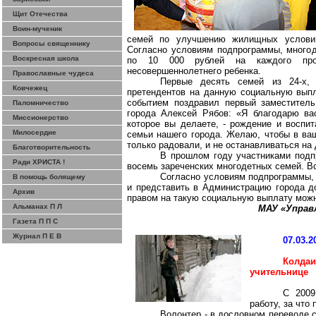
Щит Отечества
Воин-мученик
семей по улучшению жилищных условий
Вопросы священнику
Согласно условиям подпрограммы, много
Воскресная школа
по 10 000 рублей на каждого пр
несовершеннолетнего ребенка.
Православные чудеса
Первые десять семей из 24-х,
Ковчежец
претендентов на данную социальную выпл
событием поздравил первый заместител
Паломничество
города Алексей Рябов: «Я благодарю ва
Миссионерство
которое вы делаете, - рождение и воспит
Милосердие
семьи нашего города. Желаю, чтобы в ваш
только радовали, и не останавливаться
на
Благотворительность
В прошлом году участниками под
Ради ХРИСТА !
восемь зареченских многодетных семей. Вс
Согласно условиям подпрограммы, 
В помощь болящему
и представить в Администрацию города д
Архив
правом на такую социальную выплату можн
Альманах П Л
МАУ «Управ
Газета П П С
Журнал П Е В
07.03.2
Колдаи
учительнице
С 2009
работу, за что
Волонтер - в дословном переводе с