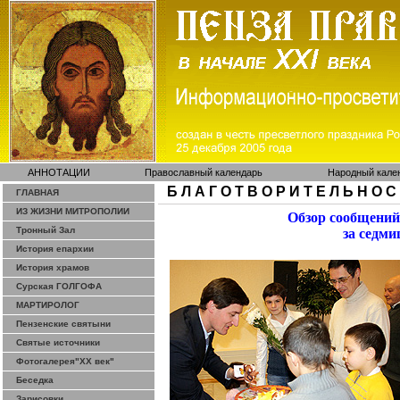
АННОТАЦИИ
Православный календарь
Народный кале
Б Л А Г О Т В О Р И Т Е Л Ь Н О С
ГЛАВНАЯ
ИЗ ЖИЗНИ МИТРОПОЛИИ
Обзор сообщений
Тронный Зал
за седми
История епархии
История храмов
Сурская ГОЛГОФА
МАРТИРОЛОГ
Пензенские святыни
Святые источники
Фотогалерея"ХХ век"
Беседка
Зарисовки