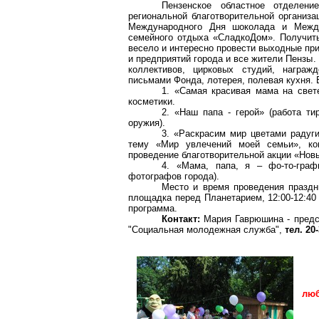
Пензенское областное отделени
региональной благотворительной организ
Международного Дня шоколада и Между
семейного отдыха «СладкоДом». Получить
весело и интересно провести выходные пр
и предприятий города и все жители Пензы.
коллективов, цирковых студий, награжд
письмами Фонда, лотерея, полевая кухня.
1. «Самая красивая мама на свете
косметики.
2. «Наш папа - герой» (работа ти
оружия).
3. «Раскрасим мир цветами радуги
тему «Мир увлечений моей семьи», кон
проведение благотворительной акции «Новы
4. «Мама, папа, я – фо-то-граф
фотографов города).
Место и время проведения праздни
площадка перед Планетарием, 12:00-12:40 -
программа.
Контакт:
Мария Гаврюшина - предс
"Социальная молодежная служба",
тел. 20-
люб