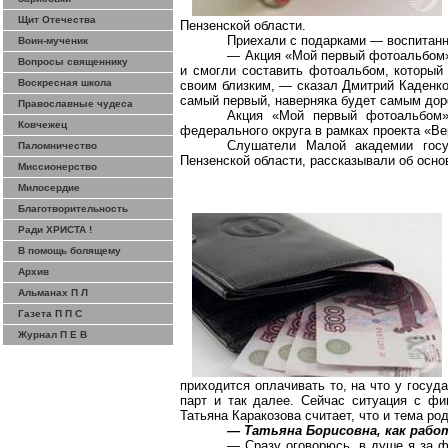
Щит Отечества
Пензенской области.
Приехали с подарками — воспитан
Воин-мученик
— Акция «Мой первый фотоальбом» 
Вопросы священнику
и смогли составить фотоальбом, который
Воскресная школа
своим близким, — сказал Дмитрий Каденко
самый первый, наверняка будет самым дор
Православные чудеса
Акция «Мой первый фотоальбом»
Ковчежец
федерального округа в рамках проекта «Ве
Слушатели Малой академии госу
Паломничество
Пензенской области, рассказывали об осно
Миссионерство
Милосердие
Благотворительность
Ради ХРИСТА !
В помощь болящему
Архив
Альманах П Л
Газета П П С
Журнал П Е В
приходится оплачивать то, на что у госуд
парт и так далее. Сейчас ситуация с фи
Татьяна Каракозова считает, что и тема 
— Татьяна Борисовна, как раб
— Сразу оговорюсь, в душе я за 