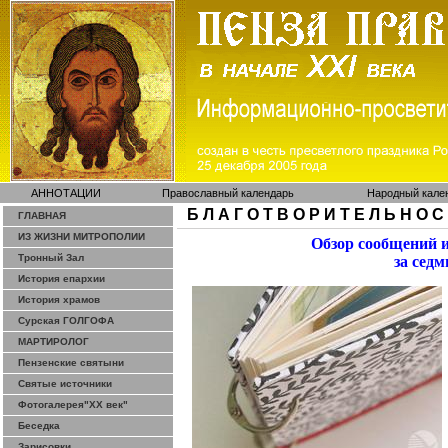
АННОТАЦИИ
Православный календарь
Народный кале
Б Л А Г О Т В О Р И Т Е Л Ь Н О С
ГЛАВНАЯ
ИЗ ЖИЗНИ МИТРОПОЛИИ
Обзор сообщений 
Тронный Зал
за седм
История епархии
История храмов
Сурская ГОЛГОФА
МАРТИРОЛОГ
Пензенские святыни
Святые источники
Фотогалерея"ХХ век"
Беседка
Зарисовки