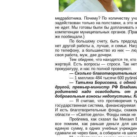
медработника. Почему? По количеству у
задействован только на полставки, а это 
не идет. Мы готовы были бы доплачивать 
компетенции муниципальных органов. (Пра
же пообещали.)
По большому счету, быть председ
нет другой работы а, лучше, и семьи. На
по телефону, а большинство из них — лю
своя работа, муж, две дочери.
Тем обиднее, что находятся те, кт
жертвуй. Есть вопросы — спроси. Так не
прокуратуру, и нас по полной проверяют.
— Сколько благотворительных 
— 1 миллион 484 тысячи 600 рубле
— Татьяна Борисовна, с одно
другой, премьер-министр РФ Владим
родителей надо освободить от р
добровольные взносы недопустимы. К
— Я считаю, что противоречия ту
государственная система, финансируемая 
И есть благотворительные фонды, скажем
области — «Святое дело». Фонды никак н
Проблема, как сказал бы Михаил Б
все помним, как раньше деньги для шк
единую сумму, в одних учебных учрежден
сдавали не через банк, а собирали «в шапк