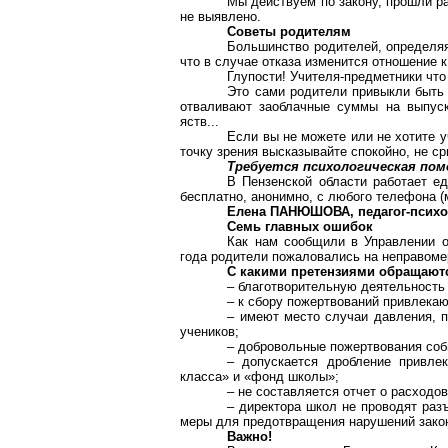
Мы действуем по закону, прошли ра
не выявлено.
Советы родителям
Большинство родителей, определяя,
что в случае отказа изменится отношение к
Глупости! Учителя-предметники что
Это сами родители привыкли быть 
отваливают заоблачные суммы на выпуск
яств...
Если вы не можете или не хотите у
точку зрения высказывайте спокойно, не ср
Требуется психологическая по
В Пензенской области работает е
бесплатно, анонимно, с любого телефона (м
Елена ПАНЮШОВА, педагог-психол
Семь главных ошибок
Как нам сообщили в Управлении о
года родители пожаловались на неправомер
С какими претензиями обращаютс
– благотворительную деятельность 
– к сбору пожертвований привлека
– имеют место случаи давления, п
учеников;
– добровольные пожертвования соб
– допускается дробление привле
класса» и «фонд школы»;
– не составляется отчет о расходо
– директора школ не проводят раз
меры для предотвращения нарушений зако
Важно!