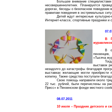
Большое внимание специалистами 
несовершеннолетних. Планируется прове
дорогах, беседы о безопасном поведении в 
правилам поведения в экстремальных ситу
Детей ждут интересные культурно-
Интернет-классе, спортивные праздники и 
07.0
В П
журавлико
В о
пензенцев,
«Тысяча жур
Тогд
выставок р
незадолго до катастрофы благодаря прог
выставках желающие могли приобрести п
копилку. Также средства поступали благод
Свою помощь направили около трид
22 тыс. рублей, были перечислены на ра
Пресс» в Пензенском фонде местного сооб
08.07.2011
10 июля – Праздник детского и 