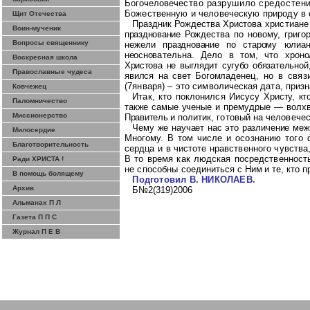
Богочеловече
ство
разрушило
средостен
Божественную
и
человеческую природу
в
Щит Отечества
Праздник
Рождества
Христо
ва
христиане
Воин-мученик
празднование
Рож
дества
по
новому
,
григо
Вопросы священнику
нежели
празднование
по
старому
юлиа
неосно
вательна
.
Дело
в
том
,
что
хро
но
Воскресная школа
Христова
не
выглядит
сугубо
обя
зательной
Православные чудеса
явился
на
свет
Богомладе
нец
,
но
в
связ
(7
января
) –
это сим
волическая
дата
,
приз
Ковчежец
Итак
,
кто
поклонился
Иисусу
Христу
,
кт
Паломничество
также
самые
ученые
и
премудрые
—
волх
Миссионерство
Правитель
и
политик
,
готовый
на
человече
Чему
же
научает
нас
это
различение
меж
Милосердие
Многому
.
В
том
чис
ле
и
осознанию
того
Благотворительность
сердца
и
в чистоте
нравственного
чувства
В
то
время
как
людская
посред
ственност
Ради ХРИСТА !
не
способны
соеди
ниться
с
Ним
и
те
,
кто
п
В помощь болящему
Подготовил
В
.
НИКОЛАЕВ
.
Архив
Б
№2(319)2006
Альманах П Л
Газета П П С
Журнал П Е В