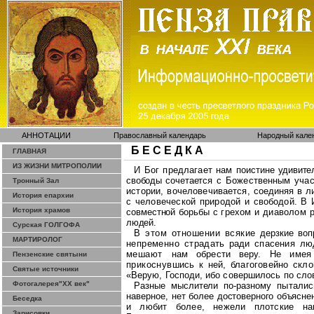
АННОТАЦИИ
Православный календарь
Народный кале
Б Е С Е Д К А
ГЛАВНАЯ
ИЗ ЖИЗНИ МИТРОПОЛИИ
И
Бог
предлагает
нам
поис
тине
удивите
свободы
сочетает
ся
с
Божественным
уча
Тронный Зал
истории
,
вочеловечивается
,
соединяя
в л
История епархии
с
человеческой
природой
и
свободой
.
В
История храмов
совместной
борь
бы
с
грехом
и
диаволом
лю
дей
.
Сурская ГОЛГОФА
В
этом
отношении
всякие
дерзкие
воп
МАРТИРОЛОГ
непременно
стра
дать
ради
спасения
лю
мешают
нам
обрести
веру
.
Не
имея
Пензенские святыни
прикоснув
шись
к
ней
,
благоговейно
скло
Святые источники
«Верую
,
Господи
,
ибо
соверши
лось
по
сло
Фотогалерея"ХХ век"
Разные
мыслители
по
-
разно
му
пыталис
наверное
,
нет
более
достоверного
объясне
Беседка
и
любит более
,
нежели
плотские
н
Зарисовки