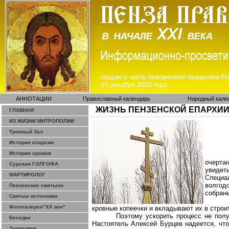
АННОТАЦИИ
Православный календарь
Народный кале
ЖИЗНЬ ПЕНЗЕНСКОЙ ЕПАРХИ
ГЛАВНАЯ
ИЗ ЖИЗНИ МИТРОПОЛИИ
Тронный Зал
История епархии
История храмов
очерта
Сурская ГОЛГОФА
увидет
МАРТИРОЛОГ
Специ
волгод
Пензенские святыни
собран
Святые источники
Фотогалерея"ХХ век"
кровные копеечки и вкладывают их в строи
Поэтому ускорить процесс не полу
Беседка
Настоятель Алексей Бурцев надеется, что
Зарисовки