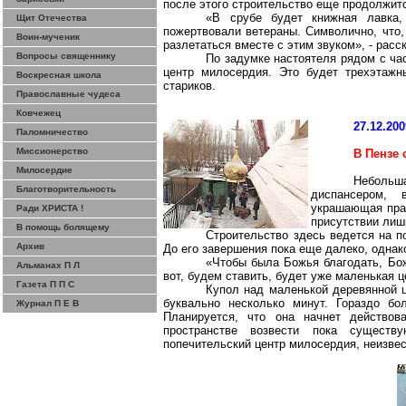
после этого строительство еще продолжит
«В срубе будет книжная лавка,
Щит Отечества
пожертвовали ветераны. Символично, что,
Воин-мученик
разлетаться вместе с этим звуком», - расс
Вопросы священнику
По задумке настоятеля рядом с ча
центр милосердия. Это будет трехэтажн
Воскресная школа
стариков.
Православные чудеса
Ковчежец
27.12.200
Паломничество
Миссионерство
В Пензе
Милосердие
Небольш
Благотворительность
диспансером, 
украшающая прав
Ради ХРИСТА !
присутствии лиш
В помощь болящему
Строительство здесь ведется на п
Архив
До его завершения пока еще далеко, однак
«Чтобы была Божья благодать, Бо
Альманах П Л
вот, будем ставить, будет уже маленькая ц
Газета П П С
Купол над маленькой деревянной ц
буквально несколько минут. Гораздо бо
Журнал П Е В
Планируется, что она начнет действов
пространстве возвести пока сущест
попечительский центр милосердия, неизвес