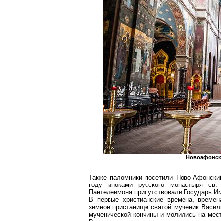
Новоафонс
Также паломники посетили
Ново-Афонски
году иноками русского монастыря св
Пантелеимона присутствовали Государь Им
В первые
христианские времена, времен
земное пристанище святой мученик Васи
мученической кончины и молились на
мес