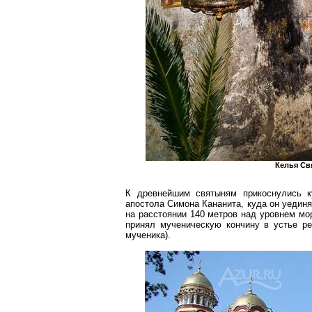
Келья Св
К древнейшим святыням прикоснулись ку
апостола
Симона
Кананита
, куда он уедин
на расстоянии
140 метров
над уровнем моря
принял мученическую кончину в устье р
мученика).