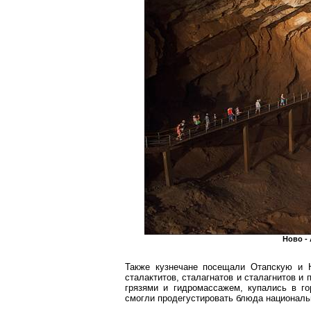
Ново -
Также кузнечане посещали
Отапскую
и
сталактитов,
сталагнатов
и
сталагнитов
и п
грязями и гидромассажем, купались в г
смогли
продегустировать
блюда национальн