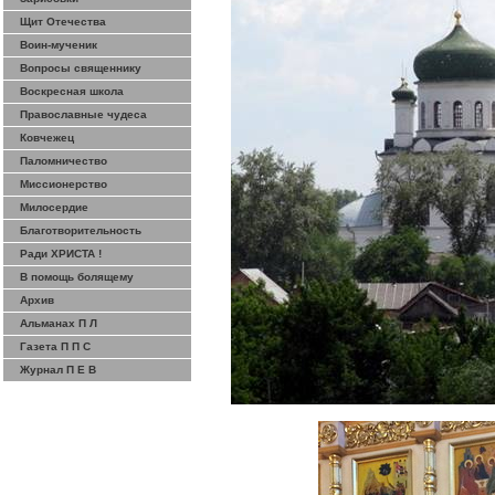
Щит Отечества
Воин-мученик
Вопросы священнику
Воскресная школа
Православные чудеса
Ковчежец
Паломничество
Миссионерство
Милосердие
Благотворительность
Ради ХРИСТА !
В помощь болящему
Архив
Альманах П Л
Газета П П С
Журнал П Е В