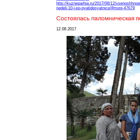
http://kuzneparhia.ru/2017/08/12/vsenoshhn
nedeli-10-j-po-pyatidesyatnice/#more-47679
Состоялась паломническая п
12.08.2017