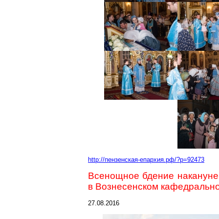
http://пензенская-епархия.рф/?p=92473
Всенощное бдение накануне
в Вознесенском кафедрально
27.08.2016