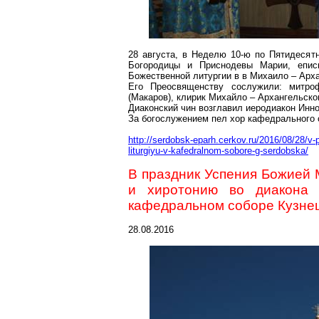
28 августа, в Неделю 10-ю по Пятидесят
Богородицы и Приснодевы Марии, епис
Божественной литургии в в Михаило – Арх
Его Преосвященству сослужили: митро
(Макаров), клирик Михайло – Архангельско
Диаконский чин возглавил иеродиакон Инно
За богослужением пел хор кафедрального 
http://serdobsk-eparh.cerkov.ru/2016/08/28/v-
liturgiyu-v-kafedralnom-sobore-g-serdobska/
В праздник Успения Божией 
и хиротонию во диакона 
кафедральном соборе Кузне
28.08.2016