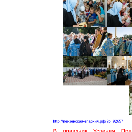
http://пензенская-епархия.рф/?p=92657
В праздник Успения Пре