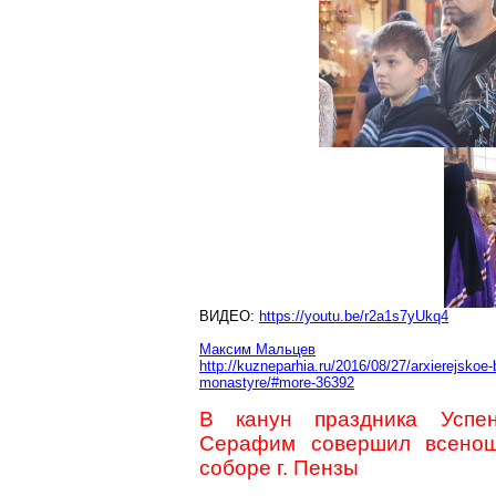
ВИДЕО:
https://youtu.be/r2a1s7yUkq4
Максим Мальцев
http://kuzneparhia.ru/2016/08/27/arxierejsk
monastyre/#more-36392
В канун праздника Успе
Серафим совершил всенощ
соборе г. Пензы