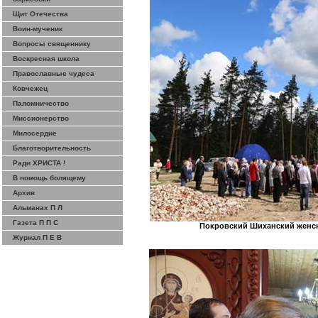
Щит Отечества
Воин-мученик
Вопросы священнику
Воскресная школа
Православные чудеса
Ковчежец
Паломничество
Миссионерство
Милосердие
Благотворительность
Ради ХРИСТА !
В помощь болящему
Архив
Альманах П Л
Газета П П С
Покровский Шиханский женск
Журнал П Е В