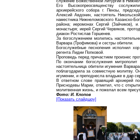
служение Божественной литургии в Нижне
Его Высокопреосвященству сослужили
архиерейского собора г. Пензы, председ
Алексий Авдонин, настоятель Никольской 
наместника Нижнеломовского Казанско-Бог
района; иеромонах Сергий (Зайчиков), и
монастыря; иерей Сергий Червяков, прото
диакон Ростислав Горшенев.
За богослужением молились настоятельни
Варвара (Трофимова) и сестры обители.
Богослужебные песнопения исполнил хор 
регента Лидии Попковой.
Проповедь перед причастием произнес про
По окончании богослужения митрополит 
настоятельница обители игумения Варвара
поблагодарила за совместную молитву. Он
игумении, и преподнесла владыке в дар с
В ответном слове правящий архиерей по
Приснодевы Марии, отметил, что с открыт
молитвенная жизнь, и пожелал всем прис
Фото: И. Клопов
[Показать слайдшоу]