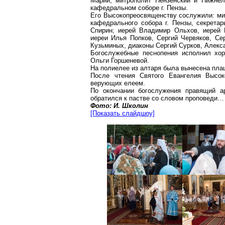
Марии, митрополит Пензенский и Нижне
кафедральном соборе г. Пензы.
Его Высокопреосвященству сослужили: мит
кафедрального собора г. Пензы, секрета
Спирин; иерей Владимир Ольхов, иерей 
иереи Илья Попков, Сергий Червяков, Се
Кузьминых, диаконы Сергий Сурков, Алекс
Богослужебные песнопения исполнил хор
Ольги Горшеневой.
На полиелее из алтаря была вынесена пла
После чтения Святого Евангелия Высо
верующих елеем.
По окончании богослужения правящий а
обратился к пастве со словом проповеди…
Фото: И. Школин
[Показать слайдшоу]