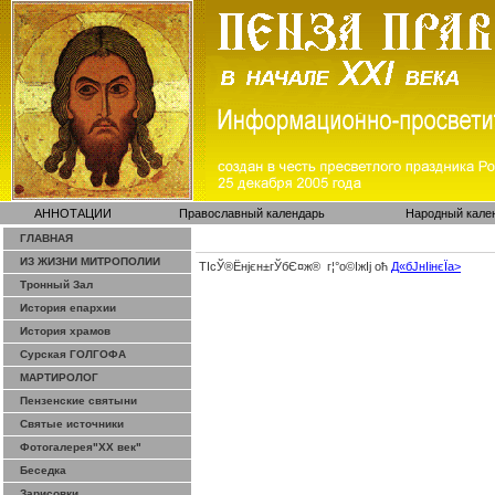
АННОТАЦИИ
Православный календарь
Народный кале
ГЛАВНАЯ
ИЗ ЖИЗНИ МИТРОПОЛИИ
ТІсЎ®Ёнјєн±­гЎ­бЄ¤ж® г¦°о©ІжІј оћ
Д«бЈ­нІінєЇa>
Тронный Зал
История епархии
История храмов
Сурская ГОЛГОФА
МАРТИРОЛОГ
Пензенские святыни
Святые источники
Фотогалерея"ХХ век"
Беседка
Зарисовки