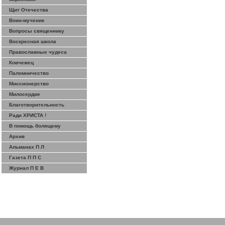
Щит Отечества
Воин-мученик
Вопросы священнику
Воскресная школа
Православные чудеса
Ковчежец
Паломничество
Миссионерство
Милосердие
Благотворительность
Ради ХРИСТА !
В помощь болящему
Архив
Альманах П Л
Газета П П С
Журнал П Е В