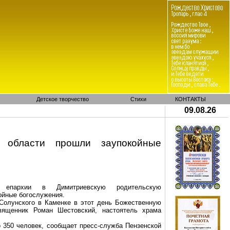
Детское творчество
Стихи
КОНТАКТЫ
09.08.26
 области прошли заупокойные
епархии в Димитриевскую родительскую
койные богослужения.
 Солунского в Каменке в этот день Божественную
вященник Роман Шестовский, настоятель храма
о 350 человек, сообщает пресс-служба Пензенской