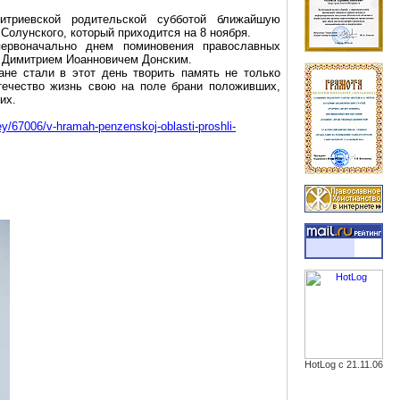
триевской родительской субботой ближайшую
Солунского, который приходится на 8 ноября.
первоначально днем поминовения православных
м Димитрием Иоанновичем Донским.
ане стали в этот день творить память не только
течество жизнь свою на поле брани положивших,
их.
ey/67006/v-hramah-penzenskoj-oblasti-proshli-
HotLog с 21.11.06