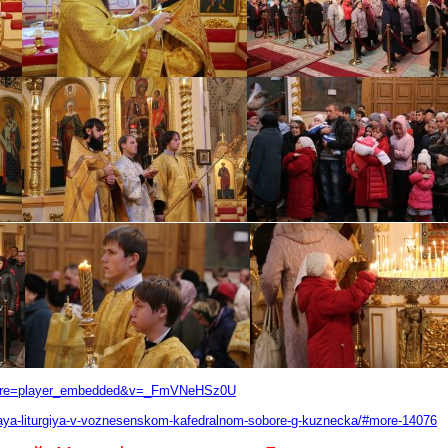
ature=player_embedded&v=_FmVNeHSz0U
naya-liturgiya-v-voznesenskom-kafedralnom-sobore-g-kuznecka/#more-14076