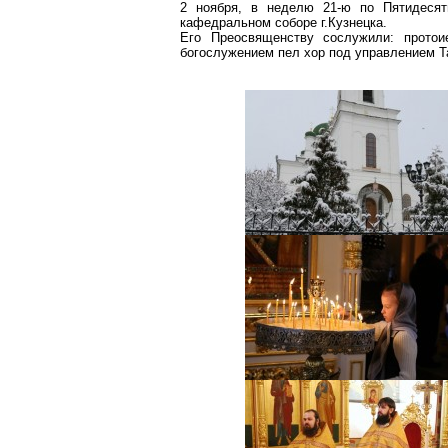
2 ноября, в неделю 21-ю по Пятидесят
кафедральном соборе г.Кузнецка.
Его Преосвященству сослужили: протои
богослужением пел хор под управлением Т