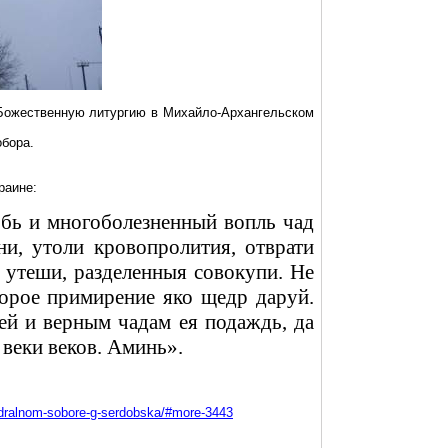
 Божественную литургию в Михайло-Архангельском
обора.
раине:
бь и многоболезненный вопль чад
и, утоли кровопролития, отврати
 утеши, разделенныя совокупи. Не
корое примирение яко щедр даруй.
й и верным чадам ея подаждь, да
 веки веков. Аминь».
afedralnom-sobore-g-serdobska/#more-3443