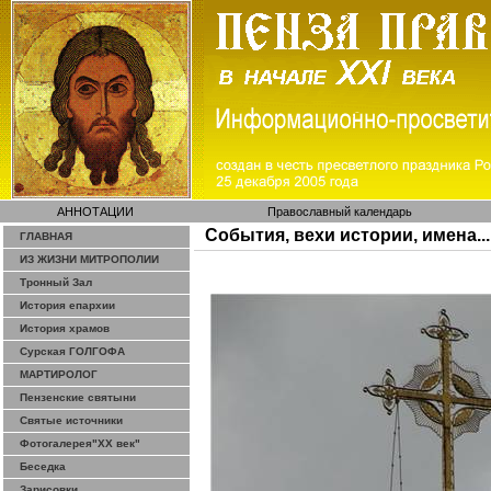
АННОТАЦИИ
Православный календарь
События, вехи истории, имена...
ГЛАВНАЯ
ИЗ ЖИЗНИ МИТРОПОЛИИ
Тронный Зал
История епархии
История храмов
Сурская ГОЛГОФА
МАРТИРОЛОГ
Пензенские святыни
Святые источники
Фотогалерея"ХХ век"
Беседка
Зарисовки