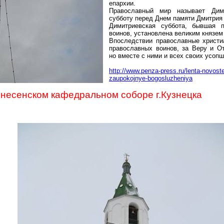
епархии.
Православный мир называет Дими
субботу перед Днем памяти Дмитрия 
Димитриевская суббота, бывшая 
воинов, установлена великим князе
Впоследствии православные христи
православных воинов, за Веру и О
но вместе с ними и всех своих усопш
http://www.penza-press.ru/lenta-novost
zaupokojnye-bogosluzheniya
знесенском кафедральном соборе г.Кузнецка