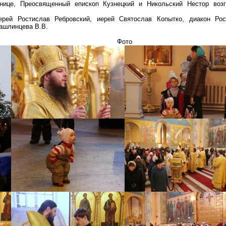
нице, Преосвященный епископ Кузнецкий и Никольский Нестор воз
ерей Ростислав Ребровский, иерей Святослав Копытко, диакон Ро
ашлинцева В.В.
Фото