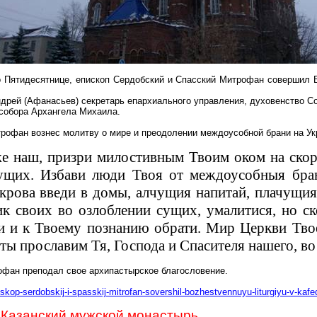
по Пятидесятнице, епископ Сердобский и Спасский Митрофан совершил
дрей (Афанасьев) секретарь епархиального управления, духовенство С
собора Архангела Михаила.
офан вознес молитву о мире и преодолении междоусобной брани на Ук
е наш, призри милостивным Твоим оком на скор
ущих. Избави люди Твоя от междоусобныя бран
рова введи в домы, алчущия напитай, плачущия
ик своих во озлоблении сущих, умалитися, но с
 и к Твоему познанию обрати. Мир Церкви Твое
ы прославим Тя, Господа и Спасителя нашего, во
офан преподал свое архипастырское благословение.
iskop-serdobskij-i-spasskij-mitrofan-sovershil-bozhestvennuyu-liturgiyu-v-k
 Казанский мужской монастырь