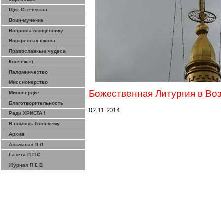
Щит Отечества
Воин-мученик
Вопросы священнику
Воскресная школа
Православные чудеса
Ковчежец
Паломничество
Миссионерство
Божественная Литургия в Во
Милосердие
Благотворительность
02.11.2014
Ради ХРИСТА !
В помощь болящему
Архив
Альманах П Л
Газета П П С
Журнал П Е В