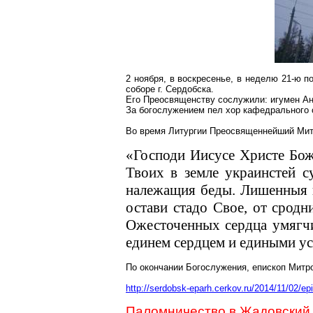
2 ноября, в воскресенье, в неделю 21-ю 
соборе г. Сердобска.
Его Преосвященству сослужили: игумен Ан
За богослужением пел хор кафедрального 
Во время Литургии Преосвященнейший Митр
«Господи Иисусе Христе Бож
Твоих в земле украинстей с
належащия беды. Лишенныя к
остави стадо Свое, от сродн
Ожесточенных сердца умягчи
единем сердцем и едиными уст
По окончании Богослужения, епископ Митр
http://serdobsk-eparh.cerkov.ru/2014/11/02/ep
Паломничество в Жадовский