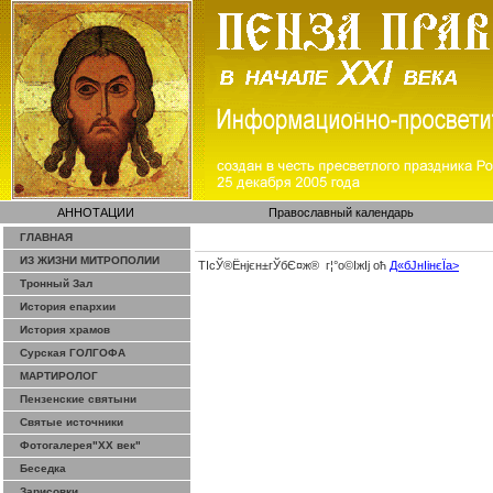
АННОТАЦИИ
Православный календарь
ГЛАВНАЯ
ИЗ ЖИЗНИ МИТРОПОЛИИ
ТІсЎ®Ёнјєн±­гЎ­бЄ¤ж® г¦°о©ІжІј оћ
Д«бЈ­нІінєЇa>
Тронный Зал
История епархии
История храмов
Сурская ГОЛГОФА
МАРТИРОЛОГ
Пензенские святыни
Святые источники
Фотогалерея"ХХ век"
Беседка
Зарисовки