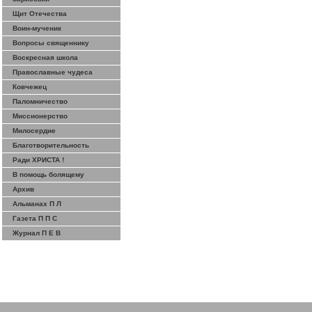
Щит Отечества
Воин-мученик
Вопросы священнику
Воскресная школа
Православные чудеса
Ковчежец
Паломничество
Миссионерство
Милосердие
Благотворительность
Ради ХРИСТА !
В помощь болящему
Архив
Альманах П Л
Газета П П С
Журнал П Е В