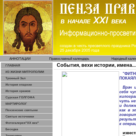
АННОТАЦИИ
Православный календарь
Народный кале
События, вехи истории, имена...
ГЛАВНАЯ
ИЗ ЖИЗНИ МИТРОПОЛИИ
"ФИТ
ПОКАЯЛ
Тронный Зал
История епархии
Врач 
История храмов
себя
чут
килогра
Сурская ГОЛГОФА
чуть не
МАРТИРОЛОГ
и должн
как в э
Пензенские святыни
говори
Святые источники
результ
Фотогалерея"ХХ век"
к опера
Беседка
извес
Зарисовки