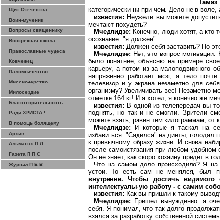
Тамаз
категорически ни при чем. Дело не в воле, 
Щит Отечества
известия:
Неужели вы можете допустить
Воин-мученик
мечтают похудеть?
Вопросы священнику
Мчедлидзе
:
Конечно, люди хотят, а кто-т
осознание: "я должен".
Воскресная школа
известия:
Должен себя заставить? Но это
Православные чудеса
Мчедлидзе
:
Нет, это вопрос мотивации. 
было понятнее, объясню на примере свое
Ковчежец
карьеру, а потом из-за малоподвижного об
Паломничество
напряженно работает мозг, а тело почт
Миссионерство
телевизор и у экрана незаметно для себ
организму? Увеличивать вес! Незаметно м
Милосердие
отметке 164 кг! И я хотел,
я
конечно же меч
Благотворительность
известия:
В одной из телепередач вы то
поднять, но так и не смогли. Зрители см
Ради ХРИСТА !
можете взять, равен тем килограммам, от к
В помощь болящему
Мчедлидзе
:
И
которые
я таскал на се
Архив
избавиться. "Садился" на диеты, голодал п
к
привычному образу
жизни. И снова наби
Альманах П Л
после самоистязания при любом удобном с
Газета П П С
Он не знает, как скоро хозяину придет в го
Что на самом деле происходило? Я на 
Журнал П Е В
устои. То есть сам не менялся, был 
внутренне. Чтобы достичь видимого с
интеллектуальную работу - с самим собо
известия:
Как вы пришли к такому вывод
Мчедлидзе
:
Пришел вынужденно: я оче
себя. Я понимал, что так долго продолжат
взялся за разработку собственной системы