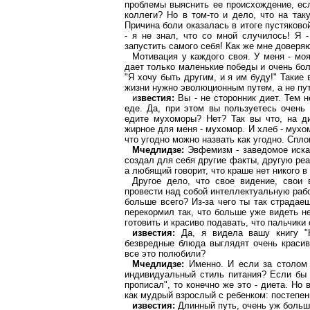
проблемы выяснить ее происхождение, есл
коллеги? Но в том-то и дело, что на так
Причина боли оказалась в итоге пустяково
- я не знал, что со мной случилось! Я -
запустить самого себя! Как же мне доверя
Мотивация у каждого своя. У меня - моя
дает только маленькие победы и очень бол
"Я хочу быть другим, и я им буду!" Такие
жизни нужно эволюционным путем, а не пу
и
звестия:
Вы - не сторонник диет. Тем 
еде. Да, при этом вы пользуетесь очень 
едите мухоморы? Нет? Так вы что, на ди
жирное для меня - мухомор. И хлеб - мухом
что угодно можно назвать как угодно. Сп
Мчедлидзе
:
Эвфемизм - заведомое иска
создал для себя другие факты, другую реа
а
любящий
говорит, что краше нет никого в
Другое дело, что свое видение, свои
провести над собой интеллектуальную рабо
больше всего? Из-за чего ты так страда
перекормил так, что больше уже видеть н
готовить и красиво подавать, что пальчики
известия:
Да, я видела вашу книгу "
безвредные блюда выглядят очень краси
все это полюбили?
Мчедлидзе
:
Именно. И если за столом
индивидуальный стиль питания? Если бы 
прописал",
то
конечно же это - диета. Но 
как мудрый взрослый с ребенком: постепе
известия:
Длинный путь, очень уж больш