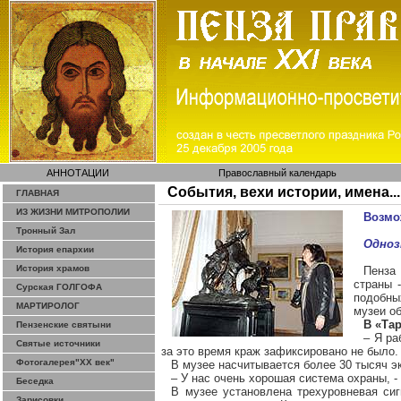
АННОТАЦИИ
Православный календарь
События, вехи истории, имена...
ГЛАВНАЯ
ИЗ ЖИЗНИ МИТРОПОЛИИ
Возмо
Тронный Зал
Одноз
История епархии
История храмов
Пенза 
страны 
Сурская ГОЛГОФА
подобны
МАРТИРОЛОГ
музеи об
В «Та
Пензенские святыни
– Я ра
Святые источники
за это время краж зафиксировано не было.
Фотогалерея"ХХ век"
В музее насчитывается более 30 тысяч э
– У нас очень хорошая система охраны, -
Беседка
В музее установлена трехуровневая си
Зарисовки