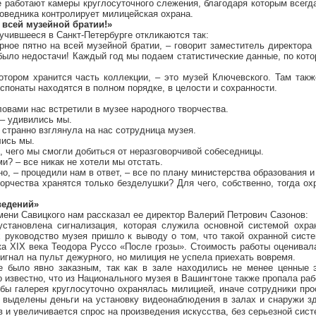
бе работают камеры круглосуточного слежения, благодаря которым всегда
оведника контролирует милицейская охрана.
 всей музейной братии!»
учившееся
в Санкт-Петербурге откликаются так:
рное пятно на всей музейной братии, – говорит заместитель директор
 было недостачи! Каждый год мы подаем статистические данные, по кото
котором хранится часть коллекции, – это музей Ключевского. Там так
понаты находятся в полном порядке, в целости и сохранности.
словами нас встретили в музее народного творчества.
 – удивились мы.
 странно взглянула на нас сотрудница музея.
лись мы.
ое, чего мы смогли добиться от неразговорчивой собеседницы.
ми? – все никак не хотели мы отстать.
но, – процедили нам в ответ, – все по плану министерства образования и
рчества хранятся только безделушки? Для чего, собственно, тогда ох
ведений»
мени Савицкого нам рассказал ее директор Валерий Петрович Сазонов:
становлена сигнализация, которая служила основной системой охра
х руководство музея пришло к выводу о том, что такой охранной сист
ка XIX века Теодора Руссо «После грозы». Стоимость работы оценива
игнал на пульт дежурного, но милиция не успела приехать вовремя.
 было явно заказным, так как в зале находились не менее ценные э
 известно, что из Национального музея в Вашингтоне также пропала рабо
обы галерея круглосуточно охранялась милицией, иначе сотрудники про
и выделены деньги на установку
видеонаблюдения
в залах и снаружи зд
в и увеличивается спрос на произведения искусства, без серьезной сист