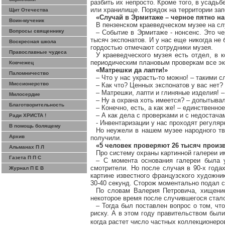
разбить их непросто. Кроме того, в усадь
или хранилище. Порядок на территории зап
Щит Отечества
«Случай в Эрмитаже – черное пятно на
Воин-мученик
В пензенском краеведческом музее на
сл
Вопросы священнику
– Событие в Эрмитаже - нонсенс. Это че
тысяч экспонатов. И у нас еще никогда не
Воскресная школа
гордостью отмечают сотрудники музея.
Православные чудеса
У краеведческого музея есть отдел, в 
периодическим плановым проверкам все экс
Ковчежец
«Матрешки да лапти!»
Паломничество
– Что у нас украсть-то можно! – такими 
Миссионерство
– Как что? Ценных экспонатов у вас нет?
– Матрешки, лапти и глиняные изделия! –
Милосердие
– Ну а охрана хоть имеется? – допытыва
Благотворительность
– Конечно, есть, а как же! – единственн
– А как дела с проверками и с недостача
Ради ХРИСТА !
- Инвентаризации у нас проходят регуляр
В помощь болящему
Но неужели в нашем музее народного тво
Архив
получили.
«5 человек проверяют 26 тысяч произ
Альманах П Л
Про систему охраны картинной галереи и
Газета П П С
– С момента основания галереи была у
смотрители. Но после случая в 90-х года
Журнал П Е В
картине известного французского художни
30-40 секунд. Сторож моментально подал с
По словам Валерия Петровича, хищение
некоторое время после случившегося стало
– Тогда был поставлен вопрос о том, чт
риску. А в этом году правительством был
когда растет число частных коллекционеро