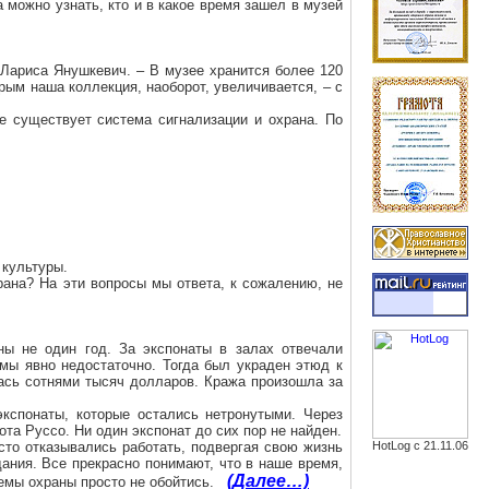
 можно узнать, кто и в какое время зашел в музей
а Лариса
Янушкевич
. – В музее хранится более 120
рым наша коллекция, наоборот, увеличивается, – с
же существует система сигнализации и охрана. По
 культуры.
рана? На эти вопросы мы ответа, к сожалению, не
ны не один год. За экспонаты в залах отвечали
емы явно недостаточно. Тогда был украден этюд к
лась сотнями тысяч долларов. Кража произошла за
кспонаты, которые остались нетронутыми. Через
та Руссо. Ни один экспонат до сих пор не найден.
сто отказывались работать, подвергая свою жизнь
HotLog с 21.11.06
ания. Все прекрасно понимают, что в наше время,
(Далее…)
емы охраны просто не обойтись.