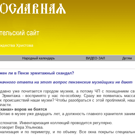
Народный календарь
ВИДЕО-ЗАЛ
Детям
жен ли в Пензе эрмитажный скандал?
начного ответа на этот вопрос пензенские музейщики не дают
давно уже почитается городом музеев, а потому ЧП с похищением св
- Эрмитажа - воспринято у нас по-особому. Сразу же появилась масса
х происшествий наши музеи? Чтобы разобраться с этой проблемой, наш
ласти.
рханах» воров не боятся
ботаю в музее уже двадцать лет, а должность главного хранителя заним
кспонатов. Инвентаризация коллекций проводится регулярно.
 говорит Вера Ульянова.
гнализация и по периметру, и по объему. Все окна покрыты специаль