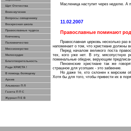
Масленица наступит через неделю. А п
Щит Отечества
Воин-мученик
Вопросы священнику
11.02.2007
Воскресная школа
Православные чудеса
Православные поминают род
Ковчежец
Православная церковь несколько раз в
Паломничество
напоминает о том, что христиане должны в
Миссионерство
Перед началом великого поста право
тех, кого уже нет. В эту, мясопустную 
Милосердие
поминальные обедни, верующим предписан
Благотворительность
Пензенские христиане так же говор
Ради ХРИСТА !
страшное для усопших - это забвение.
Но даже те, кто склонен к мирским о
В помощь болящему
Хотя бы для того, чтобы привести их в по
Архив
Альманах П Л
Газета П П С
Журнал П Е В