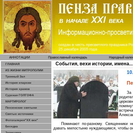
АННОТАЦИИ
Православный календарь
Народный кале
События, вехи истории, имена...
ГЛАВНАЯ
ИЗ ЖИЗНИ МИТРОПОЛИИ
10
Тронный Зал
Пе
История епархии
История храмов
За
Сурская ГОЛГОФА
родите
церков
МАРТИРОЛОГ
помян
Пензенские святыни
встреч
Святые источники
Алексан
Фотогалерея"ХХ век"
Поминают по-разному. Священники н
Беседка
давать милостыню
нуждающимся
, чтобы 
Зарисовки