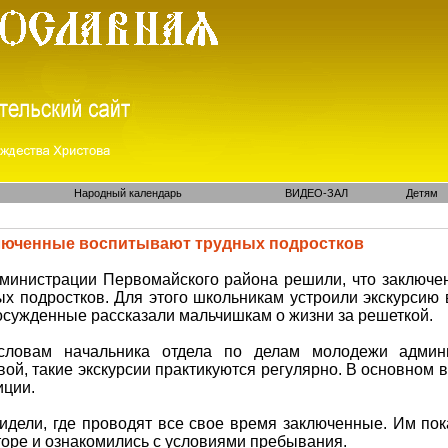
Народный календарь
ВИДЕО-ЗАЛ
Детям
люченные воспитывают трудных подростков
министрации Первомайского района решили, что заключе
ых подростков. Для этого школьникам устроили экскурсию 
осужденные рассказали мальчишкам о жизни за решеткой.
словам начальника отдела по делам молодежи админ
вой, такие экскурсии практикуются регулярно. В основном в
иции.
идели, где проводят все свое время заключенные. Им показ
торе и ознакомились с условиями пребывания.