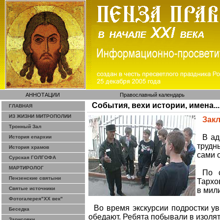
АННОТАЦИИ
Православный календарь
События, вехи истории, имена...
ГЛАВНАЯ
ИЗ ЖИЗНИ МИТРОПОЛИИ
Зак
Тронный Зал
В ад
История епархии
трудн
История храмов
сами 
Сурская ГОЛГОФА
МАРТИРОЛОГ
По 
Пензенские святыни
Тархо
Святые источники
в мил
Фотогалерея"ХХ век"
Во время экскурсии подростки ув
Беседка
обедают. Ребята побывали в изоля
Зарисовки