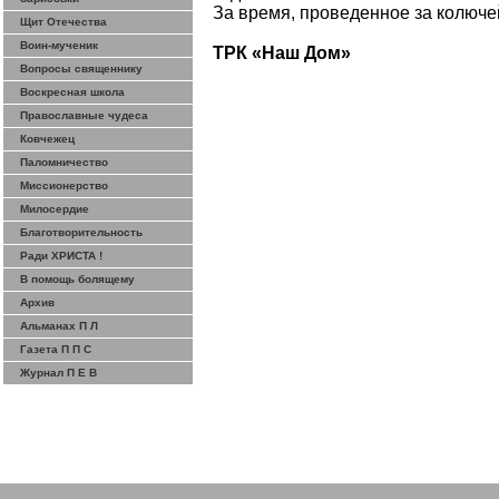
За время, проведенное за колючей
Щит Отечества
Воин-мученик
ТРК «Наш Дом»
Вопросы священнику
Воскресная школа
Православные чудеса
Ковчежец
Паломничество
Миссионерство
Милосердие
Благотворительность
Ради ХРИСТА !
В помощь болящему
Архив
Альманах П Л
Газета П П С
Журнал П Е В