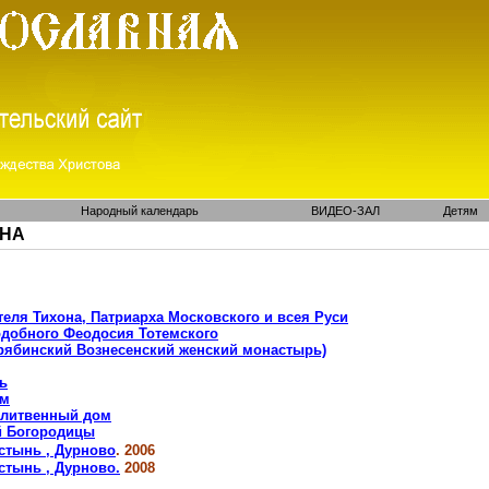
Народный календарь
ВИДЕО-ЗАЛ
Детям
ОНА
еля Тихона, Патриарха Московского и всея Руси
одобного Феодосия
Тотемского
рябинский
Вознесенский женский монастырь)
ь
ом
молитвенный дом
й Богородицы
стынь
,
Дурново
. 2006
стынь
,
Дурново.
2008