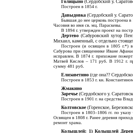
Голицыно
(
Сердобский
у.
Саратов
Построен в
1854 г
.
Давыдовка
(
Сердобский
у.
Сарато
Бывшая до нее церковь построена в
Часовня во имя св.
мц
.
Параскевы
.
В
1894 г
. утвержден проект на пост
Дертево
(
Сабуровский
хутор
Пен
Михаил, каменный, с отдельно стояще
Построен (и освящен в
1805 г
.*) 
Сабурова при священнике Иване Афана
исправлен. В
1874 г
. прихожане пожерт
Матвей Кислов – 171 руб. В
1912 г
. 
сумму 481 руб.
Елизаветино
(где она??
Сердобско
Построен в
1853 г
. кн. Константин
Жмакино
Заречье
(
Сердобского
у.
Саратовск
Построен в
1901 г
. на средства Вл
Колтовское
(
Горенское
,
Березовск
Построен в 1803–1806 гг. по указу
Освящен в
1808 г
. Ранее деревня прихо
ремонт храма.
Колышлей
: 1)
Колышлей
Дере