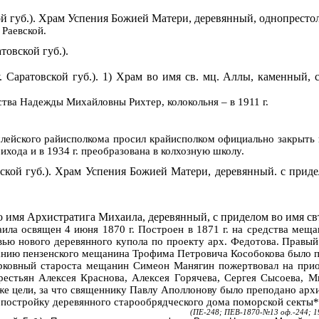
ой
губ.). Храм Успения Божией Матери, деревянный,
однопресто
. Раевской.
товской губ.).
. Саратовской губ.). 1) Храм во имя св.
мц
. Аллы,
каменный
, 
дства Надежды Михайловны Рихтер, колокольня – в
1911 г
.
лейского
райисполкома просил крайисполком официально закрыть
рихода и в
1934 г
. преобразована в колхозную школу.
ской
губ.). Храм Успения Божией Матери, деревянный
.
с
приде
о имя Архистратига Михаила, деревянный, с приделом во имя свт.
аила освящен 4 июня
1870 г
. Построен в
1871 г
. на средства мещ
ью нового деревянного купола по проекту арх. Федотова. Правый п
анию пензенского мещанина Трофима Петровича Кособокова было п
ерковный староста мещанин
Симеон
Манягин
пожертвовал на прио
крестьян Алексея Краснова, Алексея Горячева, Сергея Сысоева,
 же цели, за что священнику Павлу
Аполлонову
было преподано архи
а постройку деревянного старообрядческого дома поморской секты*
(ПЕ-248; ПЕВ-1870-№13 оф.-244; 1