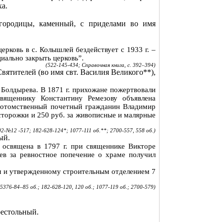
ха.
огородицы, каменный, с приделами во имя
ерковь в с.
Колышлей
бездействует с
1933 г
. –
иально закрыть церковь”.
(522-145-434; Справочная книга, с. 392–394)
Святителей (во имя свт.
Василия Великого**),
а Болдырева. В
1871 г
. прихожане пожертвовали
священнику Константину
Ремезову
объявлена
потомственный почетный гражданин Владимир
сторожки и 250 руб. за живописные и малярные
2-№12 -517; 182-628-124*; 1077-111 об
.**;
2700-557, 558 об.)
ный
.
 освящена в
1797 г
. при священнике Викторе
ев за ревностное попечение о храме получил
ым и утвержденному строительным отделением 7
-5376-84–85 об
.;
182-628-120, 120 об.; 1077-119 об.; 2700-579)
рестольный
.