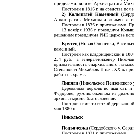
приделами: во имя Архистратига Михаи
Построен в
1816 г
. на средства пом
2)
Колышлей
Каменный
(
Серд
Архистратига Михаила и во имя свт. и
Построен в
1836 г
. прихожанами. П
13 ноября
1936 г
. президиум
Колыш
решением президиума РИК церковь испо
Крутец
(Новая
Оленевка
, Василь
каменный.
Построен как кладбищенский в 1804
234 руб., а генерал-инженер Никол
признательность епархиального началь
Степанович Михайлов. В
нач
. ХХ
в
.
при
работы в храме.
Липяги
(Никольское Пензенского у.
Деревянная церковь во имя свт. 
Федорове, рукоположенном из диакон
архипастырское благословение.
Построен вместо ветхой деревянной
мая
1880 г
.
Никольск
Подъячевка
(
Сердобского
у.
Сарат
Построен в
1821 г
. прихожанами.