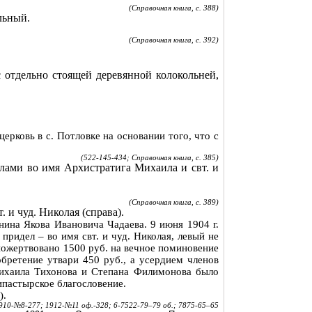
(Справочная книга, с. 388)
льный
.
(Справочная книга, с. 392)
с отдельно стоящей деревянной колокольней,
 церковь
в
с.
Потловке
на
основании того, что с
(522-145-434; Справочная книга, с. 385)
лами во имя Архистратига Михаила и свт. и
(Справочная книга, с. 389)
 и чуд. Николая (справа).
анина Якова Ивановича Чадаева. 9 июня
1904 г
.
ридел – во имя свт. и чуд. Николая, левый не
ожертвовано 1500 руб. на вечное поминовение
бретение утвари 450 руб., а усердием членов
 Михаила Тихонова и Степана Филимонова было
пастырское благословение.
).
910-№8-277; 1912-№11 оф.-328; 6-7522-79–79 об.; 7875-65–65