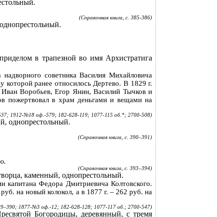
естольный
.
(Справочная книга, с. 385-386)
однопрестольный
.
приделом в трапезной во имя Архистратига
ва надворного советника Василия Михайловича
ду которой ранее относилось
Дертево
. В
1829 г
.
Иван Воробьев, Егор Янин, Василий
Тычков
и
ков пожертвовал в храм деньгами и вещами на
37; 1912-№18 оф.-579; 182-628-119; 1077-115 об
.*;
2700-508)
ый
,
однопрестольный
.
(Справочная книга, с. 390–391)
ю
.
(Справочная книга, с. 393–394)
творца,
каменный
,
однопрестольный
.
ерии капитана Федора Дмитриевича
Колтовского
.
руб. на новый колокол, а в
1877 г
. – 262 руб. на
9–390; 1877-№3 оф.-12; 182-628-128; 1077-117 об
.;
2700-547)
ресвятой Богородицы, деревянный, с тремя