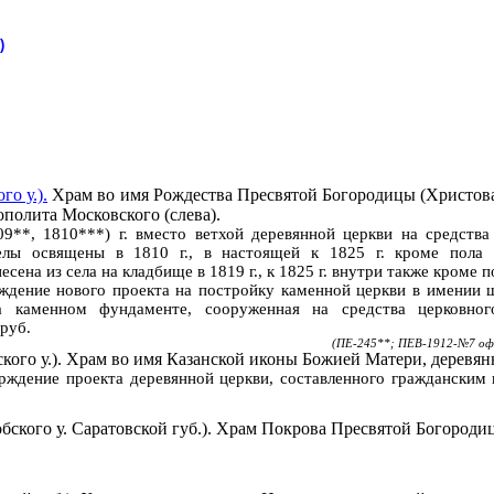
)
го у.).
Храм во имя Рождества Пресвятой Богородицы (Христова*)
ополита Московского (слева).
9**, 1810***) г. вместо ветхой деревянной церкви на средств
елы освящены в
1810 г
., в
настоящей
к
1825 г
. кроме пола 
есена из села на кладбище в
1819 г
., к
1825 г
. внутри также кроме п
рждение нового проекта на постройку каменной церкви в имении 
а каменном фундаменте, сооруженная на средства церковн
руб.
(ПЕ-245**; ПЕВ-1912-№7 оф.
кого у.). Храм во имя Казанской иконы Божией Матери, деревя
ерждение проекта деревянной церкви, составленного граждански
бского
у.
Саратовской
губ.). Храм Покрова Пресвятой Богороди