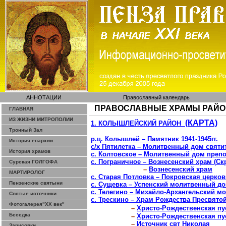
АННОТАЦИИ
Православный календарь
ПРАВОСЛАВНЫЕ ХРАМЫ РАЙ
ГЛАВНАЯ
ИЗ ЖИЗНИ МИТРОПОЛИИ
(КАРТА)
1. КОЛЫШЛЕЙСКИЙ РАЙОН
Тронный Зал
р.ц
.
Колышлей
– Памятник 1941-1945гг.
История епархии
с
/
х
Пятилетка – Молитвенный дом святит
История храмов
с.
Колтовское
– Молитвенный дом преп
с.
Пограничное
– Вознесенский храм (
Ск
Сурская ГОЛГОФА
–
Вознесенский храм
МАРТИРОЛОГ
с
. Старая
Потловка
– Покровская церков
Пензенские святыни
с.
Сущевка
– Успенский молитвенный д
с. Телегино – Михайло-Архангельский 
Святые источники
с.
Трескино
– Храм Рождества Пресвято
Фотогалерея"ХХ век"
–
Христо-Рождественская
пу
Беседка
–
Христо-Рождественская
пу
–
Источник
свт
Николая
Зарисовки