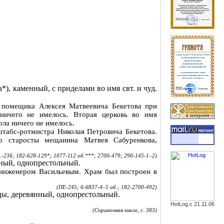
, каменный, с приделами во имя свт. и чуд.
а помещика Алексея Матвеевича Бекетова при
ничего не имелось. Вторая церковь во имя
ола ничего не имелось.
штабс-ротмистра Николая Петровича Бекетова.
ого старосты мещанина Матвея
Сабуренкова
,
-236; 182-628-129*; 1077-112 об
.***;
2700-479; 290-145-1–2)
нный,
однопрестольный
.
м инженером Васильевым. Храм был построен в
(ПЕ-245; 6-6837-4–5 об
.;
182-2700-492)
цы, деревянный,
однопрестольный
.
HotLog с 21.11.06
(Справочная книга, с. 383)