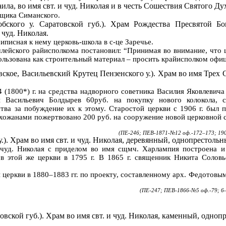
ла, во имя свт. и чуд. Николая и в честь Сошествия Святого Ду
ещика Симанского.
обского
у. Саратовской губ.). Храм Рождества Пресвятой Б
 чуд. Николая.
риписная к нему церковь-школа в
с-це
Заречье.
лейского
райисполкома постановил: “Принимая во внимание, что ц
льзована как строительный материал – просить крайисполком офиц
евское, Васильевский
Крутец
Пензенского у.). Храм во имя
Т
рех 
 (1800*) г. на средства надворного советника Василия Яковлевич
ай Васильевич
Болдырев
60руб. на покупку нового колокола, 
ства за побуждение их к этому. Старостой церкви с
1906 г
. был 
хожанами
пожертвовано 200 руб. на сооружение новой церковной 
(ПЕ-246; ПЕВ-1871-№12 оф.-172–173; 190
). Храм во имя свт. и чуд. Николая,
деревянный
,
однопрестоль
и чуд. Николая с приделом во имя
сщмч
.
Харлампия
построена и
ов этой же церкви в
1795 г
. В
1865 г
. священник Никита Соловь
 церкви в 1880–1883 гг. по проекту, составленному арх. Федотов
(ПЕ-247; ПЕВ-1866-№5 оф.-79; 6
овской
губ.). Храм во имя свт. и чуд. Николая,
каменный
,
одноп