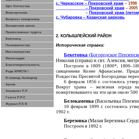
с.
Черкасское
– Покровский храм
– 1998
Щит Отечества
– Покровский храм
– 2005
–
Покровский храм (летом
Воин-мученик
с.
Чубаровка
– Казанская церковь
Вопросы священнику
Воскресная школа
Православные чудеса
2. КОЛЫШЛЕЙСКИЙ РАЙОН
Ковчежец
Историческая справка:
Паломничество
Миссионерство
Бекетовка
(
Богородское
Пензенско
Милосердие
Николая (справа) и свт. Алексия, митр
Благотворительность
Построен в 1809 (1800*, 1800–180
священнике
Козме
Афанасьеве. Прид
Ради ХРИСТА !
Рождества Пресвятой Богородицы перен
В помощь болящему
6 февраля
1856 г
. состоялось утве
Архив
Вокруг храма – железная ограда н
Альманах П Л
пожертвовавшего на эти цели около 500 
Газета П П С
Белокаменка
(Васильевка Пензенс
Журнал П Е В
10 февраля
1899 г
. состоялось утв
1902 г
.
Березовка
(Малая Березовка
Сердо
Построен в
1892 г
.