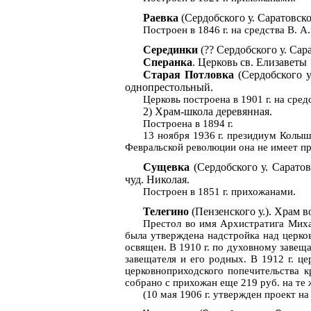
Раевка
(
Сердобского
у.
Саратовск
Построен в
1846 г
. на средства В. А
Серединки
(??
Сердобского
у. Сара
Сперанка
. Церковь св. Елизаветы
Старая
Потловка
(
Сердобского
у
однопрестольный
.
Церковь построена в
1901 г
. на сре
2) Храм-школа
деревянная
.
Построена
в
1894 г
.
13 ноября
1936 г
. президиум
Колыш
Февральской революции она не имеет п
Сущевка
(
Сердобского
у.
Саратов
чуд. Николая.
Построен в
1851 г
. прихожанами.
Телегино
(Пензенского у.). Храм в
Престол во имя Архистратига Мих
была утверждена надстройка над церков
освящен. В
1910 г
. по духовному завещ
завещателя и его родных.
В
1912 г
. ц
церковноприходского попечительства 
собрано с прихожан еще 219 руб. на те
(10 мая
1906 г
. утвержден проект н