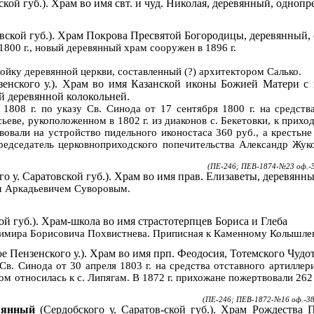
ской
губ.). Храм во имя свт. и чуд. Николая,
деревянный
,
однопр
вской
губ.). Храм Покрова Пресвятой Богородицы, деревянный,
1800 г
., новый деревянный храм сооружен в
1896 г
.
ройку деревянной церкви, составленный (?) архитектором
Салько
.
зенского
у.). Храм во имя Казанской иконы Божией Матери с 
й деревянной колокольней.
в
1808 г
. по указу
С
в. Синода от 17 сентября
1800 г
. на средст
сьеве, рукоположенном в
1802 г
. из диаконов с.
Бекетовки
, к прихо
вовали на устройство
пидельного
иконостаса 360 руб., а
крестьне
председатель церковноприходского попечительства Александр Жу
(ПЕ-246; ПЕВ-1874-№23 оф.-5
го
у. Саратовской губ.).
Храм во имя прав. Елизаветы,
деревянн
ом Аркадьевичем Суворовым.
ой
губ.). Храм-школа во имя страстотерпцев Бориса и Глеба
адимира Борисовича Похвистнева. Приписная к Каменному
Колышле
ое
Пензенского у.). Храм во имя
прп
. Феодосия,
Тотемского
Чудо
С
в. Синода от 30 апреля
1803 г
. на средства отставного артилл
дом относилась к
с
. Липягам. В
1872 г
. прихожане пожертвовали 262 
(ПЕ-246; ПЕВ-1872-№16 оф.-38
вянный
(
Сердобского
у.
Саратов-ской
губ.). Храм Рождества П