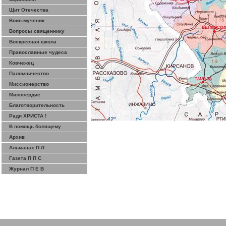
Щит Отечества
Воин-мученик
Вопросы священнику
Воскресная школа
Православные чудеса
Ковчежец
Паломничество
Миссионерство
Милосердие
Благотворительность
Ради ХРИСТА !
В помощь болящему
Архив
Альманах П Л
Газета П П С
Журнал П Е В