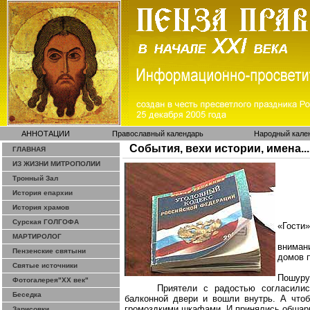
АННОТАЦИИ
Православный календарь
Народный кале
События, вехи истории, имена...
ГЛАВНАЯ
ИЗ ЖИЗНИ МИТРОПОЛИИ
Тронный Зал
История епархии
История храмов
Сурская ГОЛГОФА
«Гости»
МАРТИРОЛОГ
вниман
Пензенские святыни
домов п
Святые источники
Пошуру
Фотогалерея"ХХ век"
Приятели с радостью согласилис
Беседка
балконной двери и вошли внутрь. А чтоб
громоздкими шкафами. И принялись обшари
Зарисовки