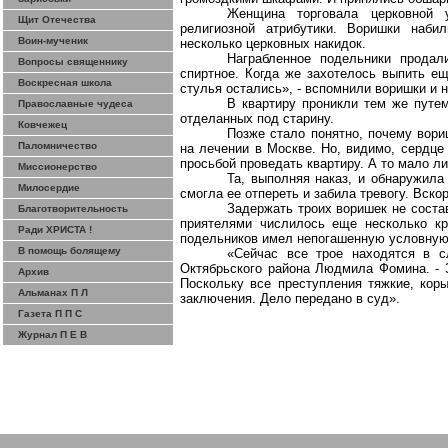
Женщина торговала церковной 
Щит Отечества
религиозной атрибутики. Воришки наби
Воин-мученик
несколько церковных накидок.
Награбленное подельники продал
Вопросы священнику
спиртное.
Когда же захотелось выпить ещ
Воскресная школа
стулья остались», - вспомнили воришки и 
В квартиру проникли тем же путем
Православные чудеса
отделанных под старину.
Ковчежец
Позже стало понятно, почему вори
Паломничество
на лечении в Москве. Но, видимо, сердце
просьбой проведать квартиру. А то мало ли
Миссионерство
Та, выполняя наказ, и обнаружил
Милосердие
смогла ее отпереть и забила тревогу. Вско
Задержать троих воришек не состав
Благотворительность
приятелями числилось еще несколько кр
Ради ХРИСТА !
подельников имел
непогашенную условну
В помощь болящему
«Сейчас все трое находятся в с
Октябрьского района Людмила Фомина. - 
Архив
Поскольку все преступления тяжкие, кор
Альманах П Л
заключения. Дело передано в суд».
Газета П П С
Журнал П Е В