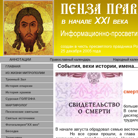
АННОТАЦИИ
Православный календарь
Народный кале
События, вехи истории, имена...
ГЛАВНАЯ
ИЗ ЖИЗНИ МИТРОПОЛИИ
Тронный Зал
История епархии
смерт
История храмов
Сурская ГОЛГОФА
МАРТИРОЛОГ
больше
В селе
Пензенские святыни
десяте
Святые источники
трудилс
Фотогалерея"ХХ век"
В начале августа обрадовал семью весточк
Беседка
Но все сроки прошли, а глава 
Зарисовки