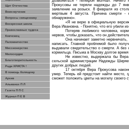
дозвониться - телефон молчал. Ничего 
Прокусовы
не теряли надежды до 7 янв
Щит Отечества
заявление на розыск. 8 февраля из сто
Воин-мученик
мертвым 4 августа. Причина смерти - 
обнаружено».
Вопросы священнику
«Я не верю в официальную версию 
Воскресная школа
Вера Ивановна. - Понятно, что его убили из
Православные чудеса
Потеряв любимого человека, кор
нервов, чтобы доказать, что он действител
Ковчежец
Она начинает заметно нервничать,
Паломничество
написать. Главной проблемой было получ
выдавали свидетельство о смерти. А без
Миссионерство
кормильца. Письма в Москву долгое время 
Милосердие
Не известно, выдержала бы Вера
Благотворительность
сельской администрации Надежды Ширяе
других добрых людей.
Ради ХРИСТА !
17 октября Вера
Прокусова
наконе
В помощь болящему
умер. Теперь ей предстоит найти место, 
сможет положить цветы на могилу своего с
Архив
Альманах П Л
Газета П П С
Журнал П Е В