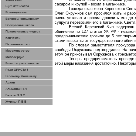
сахаром и крупой - возил в багажнике.
Щит Отечества
Гражданская жена Керенского Свет
Воин-мученик
Олег Окружнов сам просился жить и работ
очень уставал и просил довозить его до 
Вопросы священнику
супруги перевозили его в багажнике. Светл
Воскресная школа
Весной Керенский был задержан 
обвинение по 127 статье УК РФ - незакон
Православные чудеса
предпринимателю грозило до 5 лет тюрьмы
Ковчежец
стали известны от государственного обвин
Паломничество
По словам заместителя прокурора
свободы Окружнова подтвердился. На ночь
Миссионерство
этом он приковывал Окружнова к трехметро
Милосердие
Теперь предприниматель проведет
этой меры наказания достаточно. Некоторы
Благотворительность
Ради ХРИСТА !
В помощь болящему
Архив
Альманах П Л
Газета П П С
Журнал П Е В