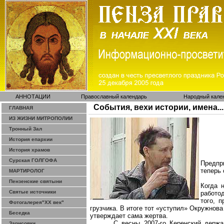
АННОТАЦИИ
Православный календарь
Народный кале
События, вехи истории, имена...
ГЛАВНАЯ
ИЗ ЖИЗНИ МИТРОПОЛИИ
Тронный Зал
История епархии
История храмов
Сурская ГОЛГОФА
Предпр
теперь 
МАРТИРОЛОГ
Пензенские святыни
Когда 
Святые источники
работо
того, 
Фотогалерея"ХХ век"
грузчика. В итоге тот «уступил» Окружнова 
Беседка
утверждает сама жертва.
С весны 2007-го Керенский держа
Зарисовки