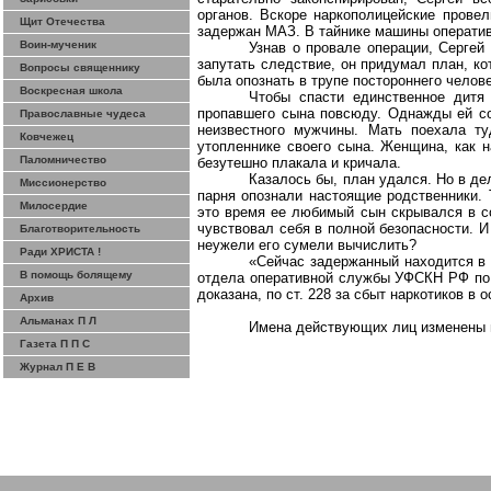
органов. Вскоре наркополицейские прове
Щит Отечества
задержан МАЗ. В тайнике машины оператив
Воин-мученик
Узнав о провале операции, Сергей
запутать следствие, он придумал план, к
Вопросы священнику
была опознать в трупе постороннего челове
Воскресная школа
Чтобы спасти единственное дитя
пропавшего сына повсюду. Однажды ей со
Православные чудеса
неизвестного мужчины. Мать поехала ту
Ковчежец
утопленнике своего сына. Женщина, как н
Паломничество
безутешно плакала и кричала.
Казалось бы, план удался. Но в де
Миссионерство
парня опознали настоящие родственники. 
Милосердие
это время ее любимый сын скрывался в со
чувствовал себя в полной безопасности. И
Благотворительность
неужели его сумели вычислить?
Ради ХРИСТА !
«Сейчас задержанный находится
в
В помощь болящему
отдела оперативной службы УФСКН РФ по П
доказана,
по
ст. 228
за
сбыт наркотиков в о
Архив
Альманах П Л
Имена действующих лиц изменены 
Газета П П С
Журнал П Е В