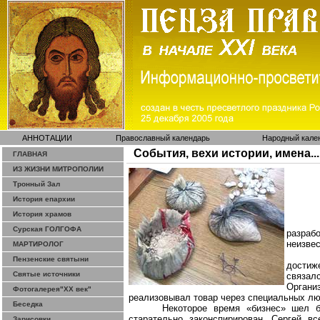
АННОТАЦИИ
Православный календарь
Народный кале
События, вехи истории, имена...
ГЛАВНАЯ
ИЗ ЖИЗНИ МИТРОПОЛИИ
Тронный Зал
История епархии
История храмов
Сурская ГОЛГОФА
разра
неизвес
МАРТИРОЛОГ
Пензенские святыни
достиж
Святые источники
связал
Органи
Фотогалерея"ХХ век"
реализовывал товар через специальных лю
Беседка
Некоторое время «бизнес» шел б
старательно законспирирован, Сергей в
Зарисовки